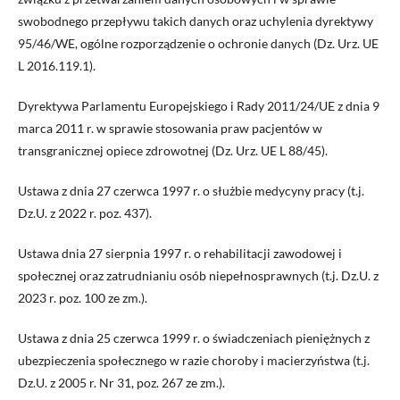
swobodnego przepływu takich danych oraz uchylenia dyrektywy
95/46/WE, ogólne rozporządzenie o ochronie danych (Dz. Urz. UE
L 2016.119.1).
Dyrektywa Parlamentu Europejskiego i Rady 2011/24/UE z dnia 9
marca 2011 r. w sprawie stosowania praw pacjentów w
transgranicznej opiece zdrowotnej (Dz. Urz. UE L 88/45).
Ustawa z dnia 27 czerwca 1997 r. o służbie medycyny pracy (t.j.
Dz.U. z 2022 r. poz. 437).
Ustawa dnia 27 sierpnia 1997 r. o rehabilitacji zawodowej i
społecznej oraz zatrudnianiu osób niepełnosprawnych (t.j. Dz.U. z
2023 r. poz. 100 ze zm.).
Ustawa z dnia 25 czerwca 1999 r. o świadczeniach pieniężnych z
ubezpieczenia społecznego w razie choroby i macierzyństwa (t.j.
Dz.U. z 2005 r. Nr 31, poz. 267 ze zm.).