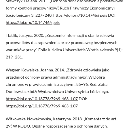
Szewczyk, Helena. 2011. „Ochrona dóbr osobistych a podstawowe
formy kontroli pracowników”. Ruch Prawniczy Ekonomiczny i
Socjologiczny 3: 227–240.
https://doi.org/10.14746/rpeis
DOI:
https://doi.org/10.14746/rpeis
Tlatlik, Justyna. 2020. „Znaczenie informacji o stanie zdrowia
pracowników dla zapewnienia przez pracodawcę bezpiecznych
warunków pracy”. Folia Iuridica Universitatis Wratislaviensis 9(1):
219–231.
Wegner-Kowalska, Joanna. 2014. „Zdrowie człowieka jako
przedmiot ochrony prawa administracyjnego”. W Dobra
chronione w prawie administracyjnym. 85–96. Red. Zofia
Duniewska. Łódź: Wydawnictwo Uniwersytetu Łódzkiego.
https://doi.org/10.18778/7969-463-1.07
DOI:
https://doi.org/10.18778/7969-463-1.07
Witkowska-Nowakowska, Katarzyna. 2018. „Komentarz do art.
29”. W RODO. Ogólne rozporządzenie o ochronie danych.