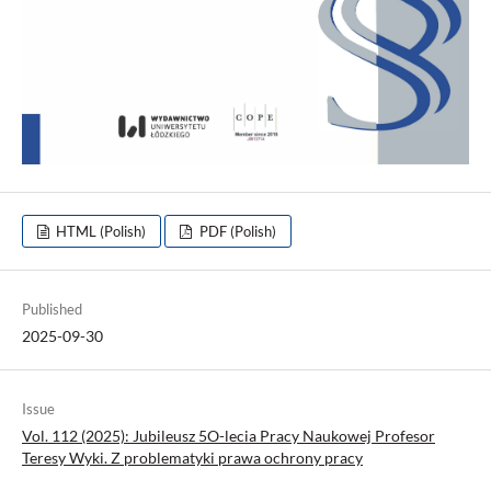
HTML (Polish)
PDF (Polish)
Published
2025-09-30
Issue
Vol. 112 (2025): Jubileusz 5O-lecia Pracy Naukowej Profesor
Teresy Wyki. Z problematyki prawa ochrony pracy