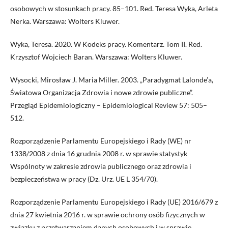
osobowych w stosunkach pracy. 85–101. Red. Teresa Wyka, Arleta
Nerka. Warszawa: Wolters Kluwer.
Wyka, Teresa. 2020. W Kodeks pracy. Komentarz. Tom II. Red.
Krzysztof Wojciech Baran. Warszawa: Wolters Kluwer.
Wysocki, Mirosław J. Maria Miller. 2003. „Paradygmat Lalonde’a,
Światowa Organizacja Zdrowia i nowe zdrowie publiczne”.
Przegląd Epidemiologiczny – Epidemiological Review 57: 505–
512.
Rozporządzenie Parlamentu Europejskiego i Rady (WE) nr
1338/2008 z dnia 16 grudnia 2008 r. w sprawie statystyk
Wspólnoty w zakresie zdrowia publicznego oraz zdrowia i
bezpieczeństwa w pracy (Dz. Urz. UE L 354/70).
Rozporządzenie Parlamentu Europejskiego i Rady (UE) 2016/679 z
dnia 27 kwietnia 2016 r. w sprawie ochrony osób fizycznych w
związku z przetwarzaniem danych osobowych i w sprawie