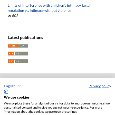
Limits of interference with children’s intimacy. Legal
regulation vs. intimacy without violence
602
Latest publications
English
Privacy policy
Acta Universitatis Lodziensis. Folia Iuridica
ISSN: 0208-6069
We use cookies
e-ISSN: 2450-2782
We may place these for analysis of our visitor data, to improve our website, show
personalised content and to give you a great website experience. For more
Publisher: Lodz University Press (
website
)
information about the cookies we use open the settings.
Jan Matejki 34A Str., postal code: 90-237, town: Łódź