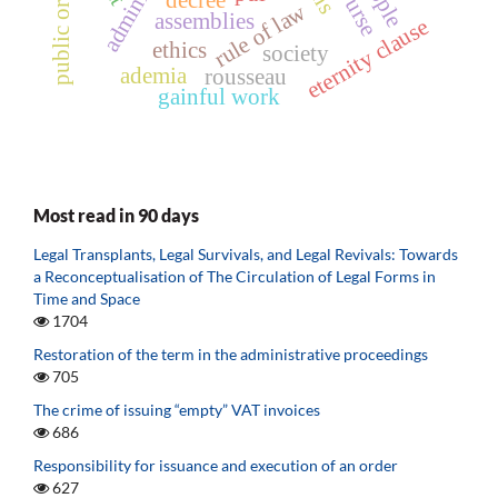
rule of law
assemblies
eternity clause
ethics
society
ademia
rousseau
gainful work
Most read in 90 days
Legal Transplants, Legal Survivals, and Legal Revivals: Towards
a Reconceptualisation of The Circulation of Legal Forms in
Time and Space
1704
Restoration of the term in the administrative proceedings
705
The crime of issuing “empty” VAT invoices
686
Responsibility for issuance and execution of an order
627