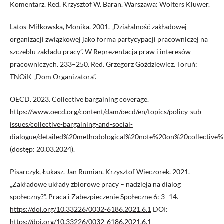
Komentarz. Red. Krzysztof W. Baran. Warszawa: Wolters Kluwer.
Latos-Miłkowska, Monika. 2001. „Działalność zakładowej
organizacji związkowej jako forma partycypacji pracowniczej na
szczeblu zakładu pracy”. W Reprezentacja praw i interesów
pracowniczych. 233–250. Red. Grzegorz Goździewicz. Toruń:
TNOiK „Dom Organizatora”.
OECD. 2023. Collective bargaining coverage.
https://www.oecd.org/content/dam/oecd/en/topics/policy-sub-
issues/collective-bargaining-and-social-
dialogue/detailed%20methodological%20note%20on%20collective%
(dostęp: 20.03.2024).
Pisarczyk, Łukasz. Jan Rumian. Krzysztof Wieczorek. 2021.
„Zakładowe układy zbiorowe pracy – nadzieja na dialog
społeczny?”. Praca i Zabezpieczenie Społeczne 6: 3–14.
https://doi.org/10.33226/0032-6186.2021.6.1
DOI:
https://doi.org/10.33226/0032-6186.2021.6.1