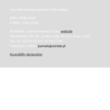
Acta Universitatis Lodziensis. Folia Iuridica
ISSN: 0208-6069
e-ISSN: 2450-2782
Publisher: Lodz University Press (
website
)
Jan Matejki 34A Str., postal code: 90-237, town: Łódź
Tel.: 42 235 01 65, fax: 42 66 55 86
Publisher's office:
journals@uni.lodz.pl
Accesibility declaration