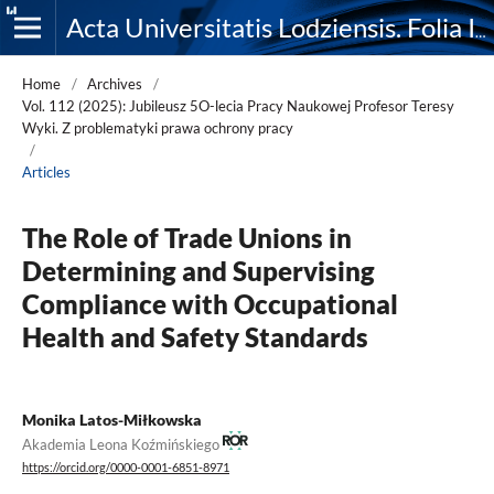
Acta Universitatis Lodziensis. Folia Iuridica
Home
/
Archives
/
Vol. 112 (2025): Jubileusz 5O-lecia Pracy Naukowej Profesor Teresy
Wyki. Z problematyki prawa ochrony pracy
/
Articles
The Role of Trade Unions in
Determining and Supervising
Compliance with Occupational
Health and Safety Standards
Monika Latos-Miłkowska
Akademia Leona Koźmińskiego
https://orcid.org/0000-0001-6851-8971