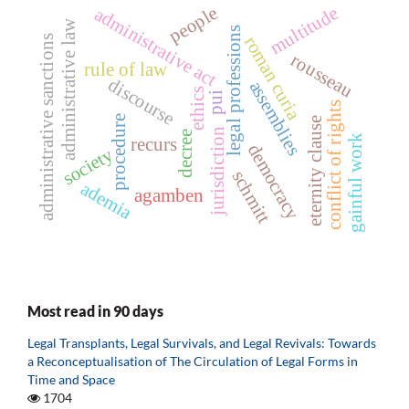
people
multitude
administrative act
administrative law
legal professions
roman curia
administrative sanctions
rousseau
rule of law
discourse
assemblies
ethics
pui
conflict of rights
procedure
eternity clause
jurisdiction
decree
gainful work
recurs
democracy
society
schmitt
ademia
agamben
Most read in 90 days
Legal Transplants, Legal Survivals, and Legal Revivals: Towards
a Reconceptualisation of The Circulation of Legal Forms in
Time and Space
1704