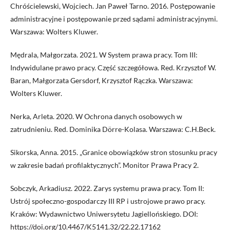
Chróścielewski, Wojciech. Jan Paweł Tarno. 2016. Postępowanie
administracyjne i postępowanie przed sądami administracyjnymi.
Warszawa: Wolters Kluwer.
Mędrala, Małgorzata. 2021. W System prawa pracy. Tom III:
Indywidulane prawo pracy. Część szczegółowa. Red. Krzysztof W.
Baran, Małgorzata Gersdorf, Krzysztof Rączka. Warszawa:
Wolters Kluwer.
Nerka, Arleta. 2020. W Ochrona danych osobowych w
zatrudnieniu. Red. Dominika Dörre-Kolasa. Warszawa: C.H.Beck.
Sikorska, Anna. 2015. „Granice obowiązków stron stosunku pracy
w zakresie badań profilaktycznych”. Monitor Prawa Pracy 2.
Sobczyk, Arkadiusz. 2022. Zarys systemu prawa pracy. Tom II:
Ustrój społeczno-gospodarczy III RP i ustrojowe prawo pracy.
Kraków: Wydawnictwo Uniwersytetu Jagiellońskiego. DOI:
https://doi.org/10.4467/K5141.32/22.22.17162