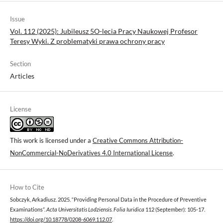
Issue
Vol. 112 (2025): Jubileusz 5O-lecia Pracy Naukowej Profesor
Teresy Wyki. Z problematyki prawa ochrony pracy
Section
Articles
License
This work is licensed under a
Creative Commons Attribution-
NonCommercial-NoDerivatives 4.0 International License
.
How to Cite
Sobczyk, Arkadiusz. 2025. “Providing Personal Data in the Procedure of Preventive
Examinations”.
Acta Universitatis Lodziensis. Folia Iuridica
112 (September): 105-17.
https://doi.org/10.18778/0208-6069.112.07
.