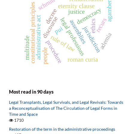
schmitt
agamben
constitutional principles
eternity clause
democracy
decree
justice
administrative act
discourse
legal professions
recurs
assemblies
ethics
jurisdiction
pui
ademia
rule of law
multitude
procedure
people
roman curia
Most read in 90 days
Legal Transplants, Legal Survivals, and Legal Revivals: Towards
a Reconceptualisation of The Circulation of Legal Forms in
Time and Space
1710
Restoration of the term in the administrative proceedings