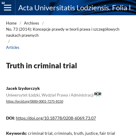
Acta Universitatis Lodziensis. Folia Iuridica
Home
/
Archives
/
No. 73 (2014): Koncepcje prawdy w teorii prawa i szczegółowych
naukach prawnych
/
Articles
Truth in criminal trial
Jacek Izydorczyk
Uniwersytet Łódzki, Wydział Prawa i Administracji
https://orcid.org/0000-0001-7275-8150
DOI:
https://doi.org/10.18778/0208-6069.73.07
Keywords:
criminal trial, criminals, truth, justice, fair trial