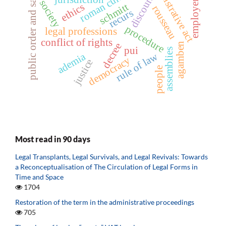
administrative act
public order and safety
roman curia
discourse
society
employer
schmitt
ethics
rousseau
recurs
procedure
legal professions
conflict of rights
agamben
decree
pui
assemblies
ademia
rule of law
democracy
justice
people
Most read in 90 days
Legal Transplants, Legal Survivals, and Legal Revivals: Towards
a Reconceptualisation of The Circulation of Legal Forms in
Time and Space
1704
Restoration of the term in the administrative proceedings
705