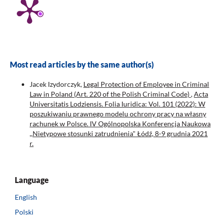
Most read articles by the same author(s)
Jacek Izydorczyk,
Legal Protection of Employee in Criminal
Law in Poland (Art. 220 of the Polish Criminal Code)
,
Acta
Universitatis Lodziensis. Folia Iuridica: Vol. 101 (2022): W
poszukiwaniu prawnego modelu ochrony pracy na własny
rachunek w Polsce. IV Ogólnopolska Konferencja Naukowa
,,Nietypowe stosunki zatrudnienia" Łódź, 8-9 grudnia 2021
r.
Language
English
Polski