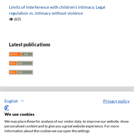
Limits of interference with children’s intimacy. Legal
regulation vs. intimacy without violence
605
Latest publications
English
Privacy policy
Acta Universitatis Lodziensis. Folia Iuridica
ISSN: 0208-6069
We use cookies
e-ISSN: 2450-2782
We may place these for analysis of our visitor data, to improve our website, show
personalised content and to give you a great website experience. For more
Publisher: Lodz University Press (
website
)
information about the cookies we use open the settings.