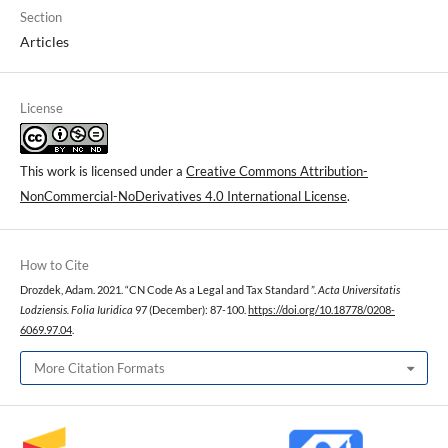
Section
Articles
License
This work is licensed under a
Creative Commons Attribution-
NonCommercial-NoDerivatives 4.0 International License
.
How to Cite
Drozdek, Adam. 2021. “CN Code As a Legal and Tax Standard ”.
Acta Universitatis
Lodziensis. Folia Iuridica
97 (December): 87-100.
https://doi.org/10.18778/0208-
6069.97.04
.
More Citation Formats