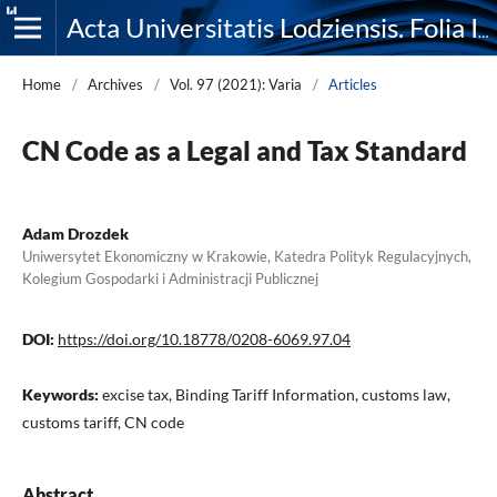
Acta Universitatis Lodziensis. Folia Iuridica
Home
/
Archives
/
Vol. 97 (2021): Varia
/
Articles
CN Code as a Legal and Tax Standard
Adam Drozdek
Uniwersytet Ekonomiczny w Krakowie, Katedra Polityk Regulacyjnych,
Kolegium Gospodarki i Administracji Publicznej
DOI:
https://doi.org/10.18778/0208-6069.97.04
Keywords:
excise tax, Binding Tariff Information, customs law,
customs tariff, CN code
Abstract