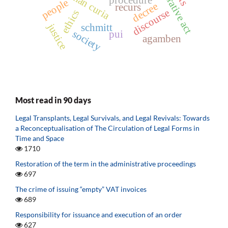
roman curia
people
decree
recurs
discourse
ethics
justice
schmitt
society
pui
agamben
Most read in 90 days
Legal Transplants, Legal Survivals, and Legal Revivals: Towards
a Reconceptualisation of The Circulation of Legal Forms in
Time and Space
1710
Restoration of the term in the administrative proceedings
697
The crime of issuing “empty” VAT invoices
689
Responsibility for issuance and execution of an order
627