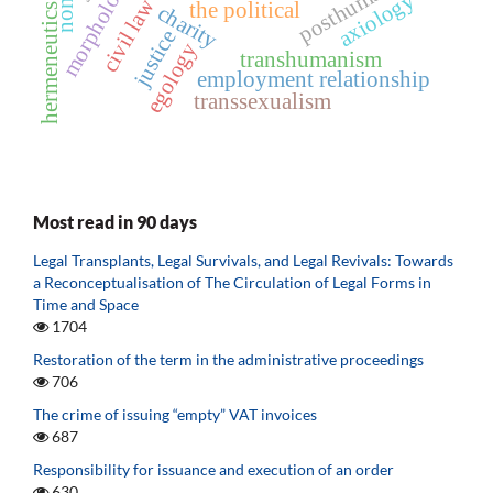
posthumanism
axiology
civil law
the political
charity
hermeneutics
justice
egology
transhumanism
employment relationship
transsexualism
Most read in 90 days
Legal Transplants, Legal Survivals, and Legal Revivals: Towards
a Reconceptualisation of The Circulation of Legal Forms in
Time and Space
1704
Restoration of the term in the administrative proceedings
706
The crime of issuing “empty” VAT invoices
687
Responsibility for issuance and execution of an order
630