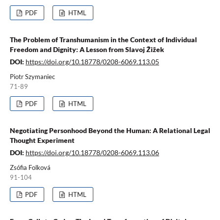
PDF
HTML
The Problem of Transhumanism in the Context of Individual
Freedom and Dignity: A Lesson from Slavoj Žižek
DOI:
https://doi.org/10.18778/0208-6069.113.05
Piotr Szymaniec
71-89
PDF
HTML
Negotiating Personhood Beyond the Human: A Relational Legal
Thought Experiment
DOI:
https://doi.org/10.18778/0208-6069.113.06
Zsófia Folková
91-104
PDF
HTML