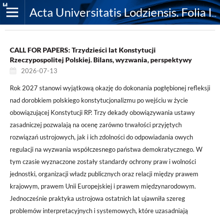
Acta Universitatis Lodziensis. Folia Iuridica
CALL FOR PAPERS: Trzydzieści lat Konstytucji
Rzeczypospolitej Polskiej. Bilans, wyzwania, perspektywy
2026-07-13
Rok 2027 stanowi wyjątkową okazję do dokonania pogłębionej refleksji
nad dorobkiem polskiego konstytucjonalizmu po wejściu w życie
obowiązującej Konstytucji RP. Trzy dekady obowiązywania ustawy
zasadniczej pozwalają na ocenę zarówno trwałości przyjętych
rozwiązań ustrojowych, jak i ich zdolności do odpowiadania owych
regulacji na wyzwania współczesnego państwa demokratycznego. W
tym czasie wyznaczone zostały standardy ochrony praw i wolności
jednostki, organizacji władz publicznych oraz relacji między prawem
krajowym, prawem Unii Europejskiej i prawem międzynarodowym.
Jednocześnie praktyka ustrojowa ostatnich lat ujawniła szereg
problemów interpretacyjnych i systemowych, które uzasadniają