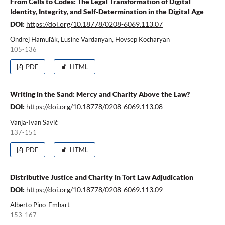
From Cells to Codes: The Legal Transformation of Digital
Identity, Integrity, and Self-Determination in the Digital Age
DOI:
https://doi.org/10.18778/0208-6069.113.07
Ondrej Hamuľák, Lusine Vardanyan, Hovsep Kocharyan
105-136
PDF
HTML
Writing in the Sand: Mercy and Charity Above the Law?
DOI:
https://doi.org/10.18778/0208-6069.113.08
Vanja-Ivan Savić
137-151
PDF
HTML
Distributive Justice and Charity in Tort Law Adjudication
DOI:
https://doi.org/10.18778/0208-6069.113.09
Alberto Pino-Emhart
153-167