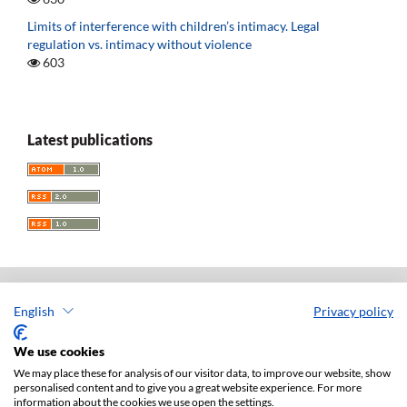
Limits of interference with children’s intimacy. Legal
regulation vs. intimacy without violence
603
Latest publications
English
Privacy policy
Acta Universitatis Lodziensis. Folia Iuridica
ISSN: 0208-6069
We use cookies
e-ISSN: 2450-2782
We may place these for analysis of our visitor data, to improve our website, show
personalised content and to give you a great website experience. For more
Publisher: Lodz University Press (
website
)
information about the cookies we use open the settings.