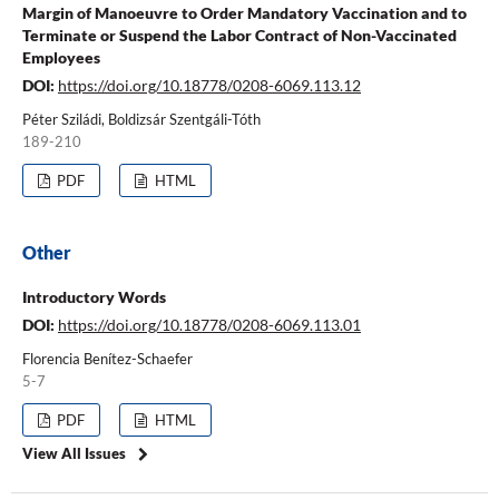
Margin of Manoeuvre to Order Mandatory Vaccination and to
Terminate or Suspend the Labor Contract of Non-Vaccinated
Employees
DOI:
https://doi.org/10.18778/0208-6069.113.12
Péter Sziládi, Boldizsár Szentgáli-Tóth
189-210
PDF
HTML
Other
Introductory Words
DOI:
https://doi.org/10.18778/0208-6069.113.01
Florencia Benítez-Schaefer
5-7
PDF
HTML
View All Issues