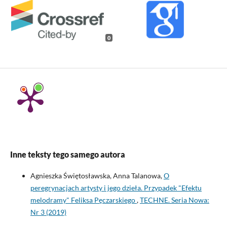
0
Inne teksty tego samego autora
Agnieszka Świętosławska, Anna Talanowa,
O
peregrynacjach artysty i jego dzieła. Przypadek "Efektu
melodramy" Feliksa Pęczarskiego
,
TECHNE. Seria Nowa:
Nr 3 (2019)