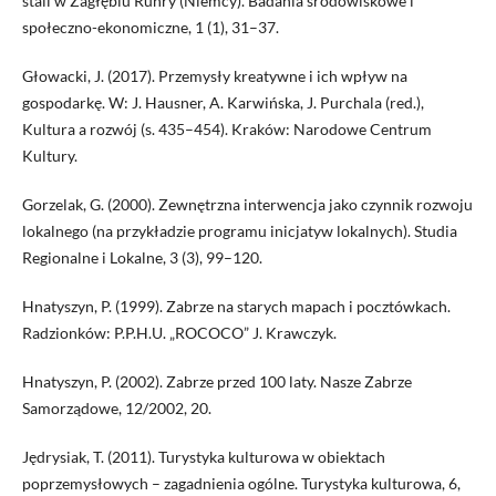
stali w Zagłębiu Ruhry (Niemcy). Badania środowiskowe i
społeczno-ekonomiczne, 1 (1), 31–37.
Głowacki, J. (2017). Przemysły kreatywne i ich wpływ na
gospodarkę. W: J. Hausner, A. Karwińska, J. Purchala (red.),
Kultura a rozwój (s. 435–454). Kraków: Narodowe Centrum
Kultury.
Gorzelak, G. (2000). Zewnętrzna interwencja jako czynnik rozwoju
lokalnego (na przykładzie programu inicjatyw lokalnych). Studia
Regionalne i Lokalne, 3 (3), 99–120.
Hnatyszyn, P. (1999). Zabrze na starych mapach i pocztówkach.
Radzionków: P.P.H.U. „ROCOCO” J. Krawczyk.
Hnatyszyn, P. (2002). Zabrze przed 100 laty. Nasze Zabrze
Samorządowe, 12/2002, 20.
Jędrysiak, T. (2011). Turystyka kulturowa w obiektach
poprzemysłowych – zagadnienia ogólne. Turystyka kulturowa, 6,