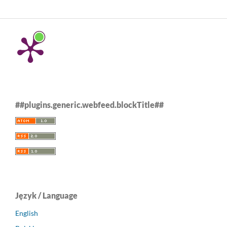
##plugins.generic.webfeed.blockTitle##
Język / Language
English