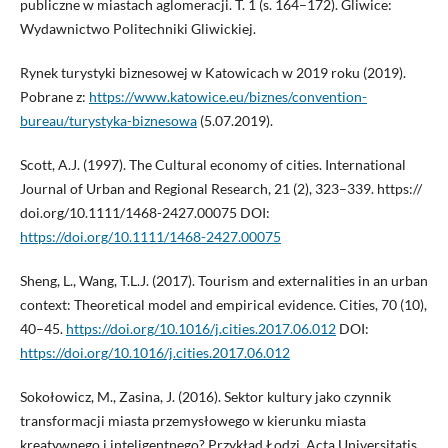
publiczne w miastach aglomeracji. T. 1 (s. 164–172). Gliwice:
Wydawnictwo Politechniki Gliwickiej.
Rynek turystyki biznesowej w Katowicach w 2019 roku (2019).
Pobrane z:
https://www.katowice.eu/biznes/convention-
bureau/turystyka-biznesowa
(5.07.2019).
Scott, A.J. (1997). The Cultural economy of cities. International
Journal of Urban and Regional Research, 21 (2), 323–339. https://
doi.org/10.1111/1468-2427.00075 DOI:
https://doi.org/10.1111/1468-2427.00075
Sheng, L., Wang, T.L.J. (2017). Tourism and externalities in an urban
context: Theoretical model and empirical evidence. Cities, 70 (10),
40–45.
https://doi.org/10.1016/j.cities.2017.06.012
DOI:
https://doi.org/10.1016/j.cities.2017.06.012
Sokołowicz, M., Zasina, J. (2016). Sektor kultury jako czynnik
transformacji miasta przemysłowego w kierunku miasta
kreatywnego i inteligentnego? Przykład Łodzi. Acta Universitatis