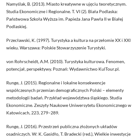
Namyślak, B. (2013). Miasto kreatywne w ujęciu teoretycznym.
Studia Ekonomiczne i Regionalne. T. VI (2). Biała Podlaska:
Państwowa Szkoła Wyższa im. Papieża Jana Pawła II w Białej
Podlaskiej.
Przecławski, K. (1997). Turystyka a kultura na przełomie XX i XXI
wieku. Warszawa: Polskie Stowarzyszenie Turystyki.
von Rohrscheidt, A.M. (2010). Turystyka kulturowa. Fenomen,
potencjał, perspektywy. Poznań: Wydawnictwo KulTour.pl.
Runge, J. (2015). Regionalne i lokalne konsekwencje
współczesnych przemian demograficznych Polski – elementy
metodologii badań. Przykład województwa śląskiego. Studia
Ekonomiczne. Zeszyty Naukowe Uniwersytetu Ekonomicznego w
Katowicach, 223, 279–289.
Runge, J. (2016). Przestrzeń publiczna złożonych układów
osadniczych. W: K. Gasidło, T. Bradecki (red.), Wielkie inwestycje