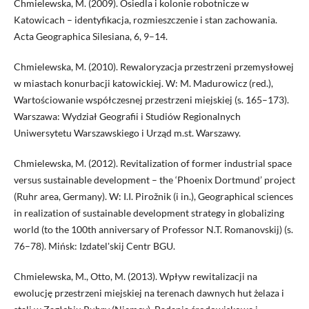
Chmielewska, M. (2009). Osiedla i kolonie robotnicze w
Katowicach – identyfikacja, rozmieszczenie i stan zachowania.
Acta Geographica Silesiana, 6, 9–14.
Chmielewska, M. (2010). Rewaloryzacja przestrzeni przemysłowej
w miastach konurbacji katowickiej. W: M. Madurowicz (red.),
Wartościowanie współczesnej przestrzeni miejskiej (s. 165–173).
Warszawa: Wydział Geografii i Studiów Regionalnych
Uniwersytetu Warszawskiego i Urząd m.st. Warszawy.
Chmielewska, M. (2012). Revitalization of former industrial space
versus sustainable development – the ‘Phoenix Dortmund’ project
(Ruhr area, Germany). W: I.I. Pirožnik (i in.), Geographical sciences
in realization of sustainable development strategy in globalizing
world (to the 100th anniversary of Professor N.T. Romanovskij) (s.
76–78). Mińsk: Izdatel'skij Centr BGU.
Chmielewska, M., Otto, M. (2013). Wpływ rewitalizacji na
ewolucję przestrzeni miejskiej na terenach dawnych hut żelaza i