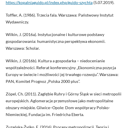
https://kopalniaguido.pl/index.php/guido-szychta
(5.07.2019).
Toffler, A. (1986). Trzecia fala. Warszawa: Państwowy Instytut
Wydawniczy.
Wilkin, J. (2016a). Instytucjonalne i kulturowe podstawy
gospodarowania: humanistyczna perspektywa ekonomii.
Warszawa: Scholar.
Wilkin, J. (2016b). Kultura a gospodarka – niedocenianie
współzależności. Referat konferencyjny „Ekonomiczna pozycja
Europy w świecie i możliwości jej trwałego rozwoju”. Warszawa:
PAN, Komitet Prognoz „Polska 2000 plus”.
Zöpel, Ch. (2011). Zagłębie Ruhry i Górny Śląsk w sieci metropolii
europejskich. Aglomeracje przemysłowe jako metropolitalne
obszary miejskie. Gliwice–Opole: Dom współpracy Polsko-
Niemieckiej, Fundacja im. Friedricha Eberta.
Zuzańska-Żyśko, E. (2016). Procesy metropolizacji. Teoria i