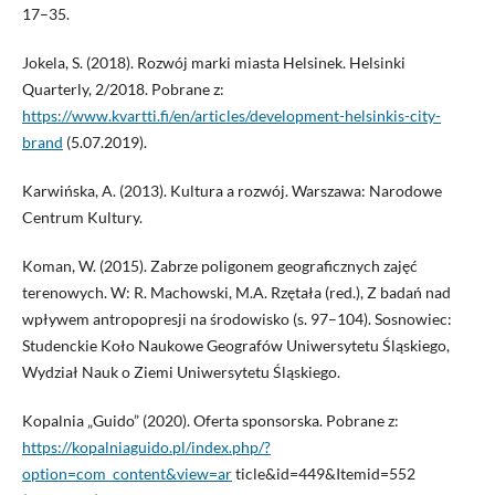
17–35.
Jokela, S. (2018). Rozwój marki miasta Helsinek. Helsinki
Quarterly, 2/2018. Pobrane z:
https://www.kvartti.fi/en/articles/development-helsinkis-city-
brand
(5.07.2019).
Karwińska, A. (2013). Kultura a rozwój. Warszawa: Narodowe
Centrum Kultury.
Koman, W. (2015). Zabrze poligonem geograficznych zajęć
terenowych. W: R. Machowski, M.A. Rzętała (red.), Z badań nad
wpływem antropopresji na środowisko (s. 97–104). Sosnowiec:
Studenckie Koło Naukowe Geografów Uniwersytetu Śląskiego,
Wydział Nauk o Ziemi Uniwersytetu Śląskiego.
Kopalnia „Guido” (2020). Oferta sponsorska. Pobrane z:
https://kopalniaguido.pl/index.php/?
option=com_content&view=ar
ticle&id=449&Itemid=552