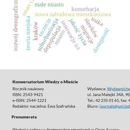
smart city
rozwój demograficzny
małe miasto
konurbacja
nowa zabudowa mieszkaniowa
ustka
teoria miejska
sławków
suburbanizacja
szczecin
jakość życia
innowacje ict
kraków
migracje
depopulacja
dostępność
miasto
Konwersatorium Wiedzy o Mieście
Rocznik naukowy
Wydawca:
Wydawnictwo
ISSN: 2543-9421
ul. Jana Matejki 34A, 9
e-ISSN: 2544-1221
Tel.: 42 235 01 65, fax:
Redaktor naczelna: Ewa Szafrańska
Biuro:
journals@uni.lod
Prenumerata
Wydania online są dostępne bez ograniczeń w Open Access: