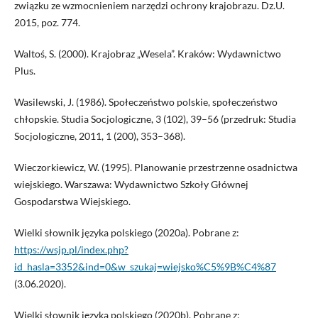
związku ze wzmocnieniem narzędzi ochrony krajobrazu. Dz.U.
2015, poz. 774.
Waltoś, S. (2000). Krajobraz „Wesela”. Kraków: Wydawnictwo
Plus.
Wasilewski, J. (1986). Społeczeństwo polskie, społeczeństwo
chłopskie. Studia Socjologiczne, 3 (102), 39–56 (przedruk: Studia
Socjologiczne, 2011, 1 (200), 353–368).
Wieczorkiewicz, W. (1995). Planowanie przestrzenne osadnictwa
wiejskiego. Warszawa: Wydawnictwo Szkoły Głównej
Gospodarstwa Wiejskiego.
Wielki słownik języka polskiego (2020a). Pobrane z:
https://wsjp.pl/index.php?
id_hasla=3352&ind=0&w_szukaj=wiejsko%C5%9B%C4%87
(3.06.2020).
Wielki słownik języka polskiego (2020b). Pobrane z: