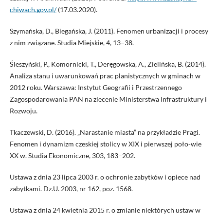
chiwach.gov.pl/
(17.03.2020).
Szymańska, D., Biegańska, J. (2011). Fenomen urbanizacji i procesy
z nim związane. Studia Miejskie, 4, 13–38.
Śleszyński, P., Komornicki, T., Deręgowska, A., Zielińska, B. (2014).
Analiza stanu i uwarunkowań prac planistycznych w gminach w
2012 roku. Warszawa: Instytut Geografii i Przestrzennego
Zagospodarowania PAN na zlecenie Ministerstwa Infrastruktury i
Rozwoju.
Tkaczewski, D. (2016). „Narastanie miasta” na przykładzie Pragi.
Fenomen i dynamizm czeskiej stolicy w XIX i pierwszej poło-wie
XX w. Studia Ekonomiczne, 303, 183–202.
Ustawa z dnia 23 lipca 2003 r. o ochronie zabytków i opiece nad
zabytkami. Dz.U. 2003, nr 162, poz. 1568.
Ustawa z dnia 24 kwietnia 2015 r. o zmianie niektórych ustaw w