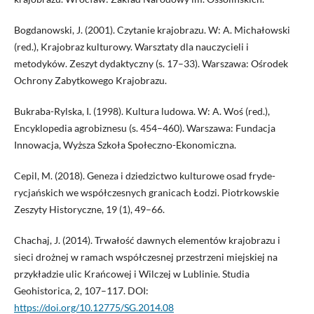
Bogdanowski, J. (2001). Czytanie krajobrazu. W: A. Michałowski
(red.), Krajobraz kulturowy. Warsztaty dla nauczycieli i
metodyków. Zeszyt dydaktyczny (s. 17–33). Warszawa: Ośrodek
Ochrony Zabytkowego Krajobrazu.
Bukraba-Rylska, I. (1998). Kultura ludowa. W: A. Woś (red.),
Encyklopedia agrobiznesu (s. 454–460). Warszawa: Fundacja
Innowacja, Wyższa Szkoła Społeczno-Ekonomiczna.
Cepil, M. (2018). Geneza i dziedzictwo kulturowe osad fryde-
rycjańskich we współczesnych granicach Łodzi. Piotrkowskie
Zeszyty Historyczne, 19 (1), 49–66.
Chachaj, J. (2014). Trwałość dawnych elementów krajobrazu i
sieci drożnej w ramach współczesnej przestrzeni miejskiej na
przykładzie ulic Krańcowej i Wilczej w Lublinie. Studia
Geohistorica, 2, 107–117. DOI:
https://doi.org/10.12775/SG.2014.08