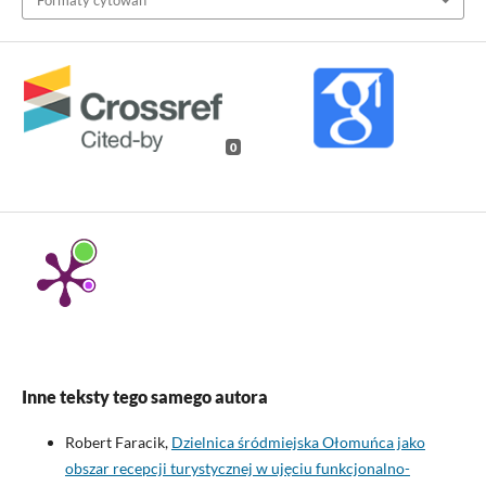
Formaty cytowań
0
Inne teksty tego samego autora
Robert Faracik,
Dzielnica śródmiejska Ołomuńca jako
obszar recepcji turystycznej w ujęciu funkcjonalno-