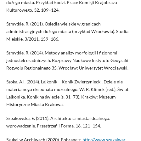
dużego miasta. Przykład Łodzi. Prace Komisji Krajobrazu
Kulturowego, 32, 109–124.
Szmytkie, R. (2011). Osiedla wiejskie w granicach
administracyjnych dużego miasta (przykład Wrocławia). Studia
Miejskie, 3/2011, 159–186.
Szmytkie, R. (2014). Metody analizy morfologii i fizjonomii
jednostek osadniczych. Rozprawy Naukowe Instytutu Geografii i
Rozwoju Regionalnego 35. Wrocław: Uniwersytet Wrocławski.
Szoka, A.I. (2014). Lajkonik – Konik Zwierzyniecki. Dzieje nie-
materialnego eksponatu muzealnego. W: R. Klimek (red.), Świat
Lajkonika. Konik na świecie (s. 31–73). Kraków: Muzeum
Historyczne Miasta Krakowa.
Szpakowska, E. (2011). Architektura miasta idealnego:
wprowadzenie. Przestrzeń i Forma, 16, 121–154.
Szukaj w Archiwach (2020). Pobrane z:
http://www.szukajwar-