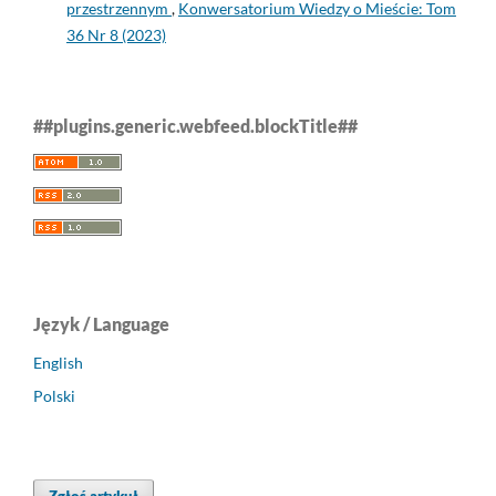
przestrzennym
,
Konwersatorium Wiedzy o Mieście: Tom
36 Nr 8 (2023)
##plugins.generic.webfeed.blockTitle##
Język / Language
English
Polski