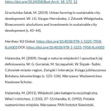
https://doi.org/10.24358/Bud-Arch_18_172_12
Grochulska-Salak, M. (2019). Urban farming in sustainable city
development. W: J.G. Vargas-Hernández, J. Zdunek-Wielgołaska,
Bioeconomic alsolutions and investments in sustainable city
development (s. 43–64).
Hershey: IGI Global.
https://doi.org/10.4018/978-1-5225-7958-
8.ch003
DOI:
https://doi.org/10.4018/978-1-5225-7958-8.ch003
Halamska, M. (2009). Uwagi o naturze wiejskości i sposobach jej
definiowania. W: G. Gorzelak, M. Szczepański, W. Ślęzak--Tazbir,
Człowiek-miasto-region. Związki i interakcje. Księga jubileuszowa
Bohdana Jałowieckiego (s. 123–136). Warszawa: Wydawnictwo
Naukowe Scholar.
Halamska, M. (2011). Wiejskość jako kategoria socjologiczna.
Wieś i rolnictwo, 1 (150), 37–55.Handke, K. (1992). Polskie
nazewnictwo miejskie. Warszawa: PAN Instytut Slawistyki.