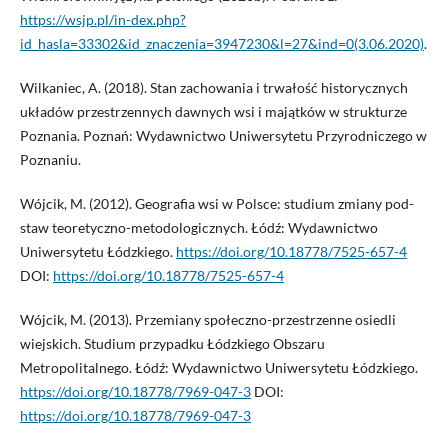
https://wsjp.pl/in-dex.php?
id_hasla=33302&id_znaczenia=3947230&l=27&ind=0(3.06.2020)
.
Wilkaniec, A. (2018). Stan zachowania i trwałość historycznych
układów przestrzennych dawnych wsi i majątków w strukturze
Poznania. Poznań: Wydawnictwo Uniwersytetu Przyrodniczego w
Poznaniu.
Wójcik, M. (2012). Geografia wsi w Polsce: studium zmiany pod-
staw teoretyczno-metodologicznych. Łódź: Wydawnictwo
Uniwersytetu Łódzkiego.
https://doi.org/10.18778/7525-657-4
DOI:
https://doi.org/10.18778/7525-657-4
Wójcik, M. (2013). Przemiany społeczno-przestrzenne osiedli
wiejskich. Studium przypadku Łódzkiego Obszaru
Metropolitalnego. Łódź: Wydawnictwo Uniwersytetu Łódzkiego.
https://doi.org/10.18778/7969-047-3
DOI:
https://doi.org/10.18778/7969-047-3