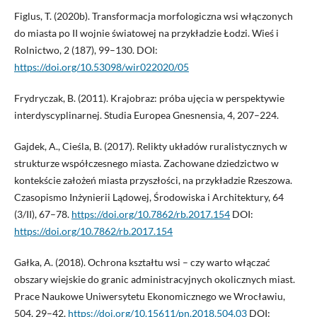
Figlus, T. (2020b). Transformacja morfologiczna wsi włączonych
do miasta po II wojnie światowej na przykładzie Łodzi. Wieś i
Rolnictwo, 2 (187), 99–130. DOI:
https://doi.org/10.53098/wir022020/05
Frydryczak, B. (2011). Krajobraz: próba ujęcia w perspektywie
interdyscyplinarnej. Studia Europea Gnesnensia, 4, 207–224.
Gajdek, A., Cieśla, B. (2017). Relikty układów ruralistycznych w
strukturze współczesnego miasta. Zachowane dziedzictwo w
kontekście założeń miasta przyszłości, na przykładzie Rzeszowa.
Czasopismo Inżynierii Lądowej, Środowiska i Architektury, 64
(3/II), 67–78.
https://doi.org/10.7862/rb.2017.154
DOI:
https://doi.org/10.7862/rb.2017.154
Gałka, A. (2018). Ochrona kształtu wsi – czy warto włączać
obszary wiejskie do granic administracyjnych okolicznych miast.
Prace Naukowe Uniwersytetu Ekonomicznego we Wrocławiu,
504, 29–42.
https://doi.org/10.15611/pn.2018.504.03
DOI: