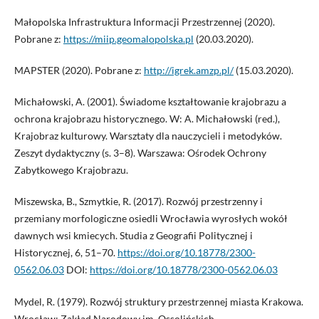
Małopolska Infrastruktura Informacji Przestrzennej (2020).
Pobrane z:
https://miip.geomalopolska.pl
(20.03.2020).
MAPSTER (2020). Pobrane z:
http://igrek.amzp.pl/
(15.03.2020).
Michałowski, A. (2001). Świadome kształtowanie krajobrazu a
ochrona krajobrazu historycznego. W: A. Michałowski (red.),
Krajobraz kulturowy. Warsztaty dla nauczycieli i metodyków.
Zeszyt dydaktyczny (s. 3–8). Warszawa: Ośrodek Ochrony
Zabytkowego Krajobrazu.
Miszewska, B., Szmytkie, R. (2017). Rozwój przestrzenny i
przemiany morfologiczne osiedli Wrocławia wyrosłych wokół
dawnych wsi kmiecych. Studia z Geografii Politycznej i
Historycznej, 6, 51–70.
https://doi.org/10.18778/2300-
0562.06.03
DOI:
https://doi.org/10.18778/2300-0562.06.03
Mydel, R. (1979). Rozwój struktury przestrzennej miasta Krakowa.
Wrocław: Zakład Narodowy im. Ossolińskich.