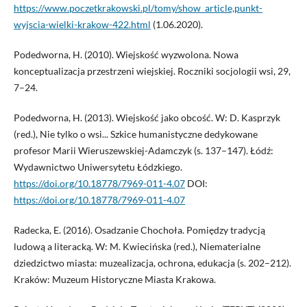
https://www.poczetkrakowski.pl/tomy/show_article,punkt-
wyjscia-wielki-krakow-422.html
(1.06.2020).
Podedworna, H. (2010). Wiejskość wyzwolona. Nowa
konceptualizacja przestrzeni wiejskiej. Roczniki socjologii wsi, 29,
7–24.
Podedworna, H. (2013). Wiejskość jako obcość. W: D. Kasprzyk
(red.), Nie tylko o wsi... Szkice humanistyczne dedykowane
profesor Marii Wieruszewskiej-Adamczyk (s. 137–147). Łódź:
Wydawnictwo Uniwersytetu Łódzkiego.
https://doi.org/10.18778/7969-011-4.07
DOI:
https://doi.org/10.18778/7969-011-4.07
Radecka, E. (2016). Osadzanie Chochoła. Pomiędzy tradycją
ludową a literacką. W: M. Kwiecińska (red.), Niematerialne
dziedzictwo miasta: muzealizacja, ochrona, edukacja (s. 202–212).
Kraków: Muzeum Historyczne Miasta Krakowa.