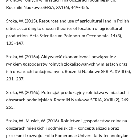
Roczniki Naukowe SERiA, XVI (6), 449–455.
Sroka, W. (2015). Resources and use of agricultural land in Polish
cities according to chosen theories of location of agricultural
production. Acta Scientiarum Polonorum Oeconomia, 14 (3),
135–147.
Sroka, W. (2016a). Aktywność ekonomiczna i powiązanie z
rynkiem gospodarstw rolnych zlokalizowanych w miastach oraz
ich obszarach funkcjonalnych. Roczniki Naukowe SERiA, XVIII (5),
231–237.
Sroka, W. (2016b). Potencjał produkcyjny rolnictwa w miastach i
obszarach podmiejskich. Roczniki Naukowe SERiA, XVIII (2), 249–
255.
Sroka, W., Musiał, W. (2016). Rolnictwo i gospodarstwa rolne na
obszarach miejskich i podmiejskich – konceptualizacja oraz
przesłanki rozwoju. Folia Pomeranae Universitatis Technologiae