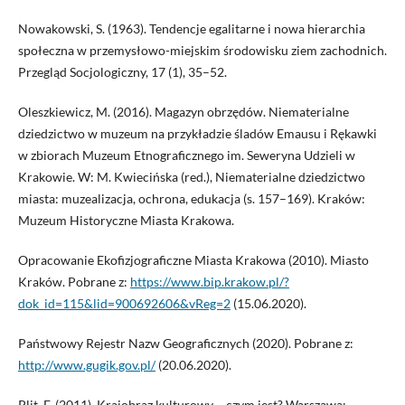
Nowakowski, S. (1963). Tendencje egalitarne i nowa hierarchia
społeczna w przemysłowo-miejskim środowisku ziem zachodnich.
Przegląd Socjologiczny, 17 (1), 35–52.
Oleszkiewicz, M. (2016). Magazyn obrzędów. Niematerialne
dziedzictwo w muzeum na przykładzie śladów Emausu i Rękawki
w zbiorach Muzeum Etnograficznego im. Seweryna Udzieli w
Krakowie. W: M. Kwiecińska (red.), Niematerialne dziedzictwo
miasta: muzealizacja, ochrona, edukacja (s. 157–169). Kraków:
Muzeum Historyczne Miasta Krakowa.
Opracowanie Ekofizjograficzne Miasta Krakowa (2010). Miasto
Kraków. Pobrane z:
https://www.bip.krakow.pl/?
dok_id=115&lid=900692606&vReg=2
(15.06.2020).
Państwowy Rejestr Nazw Geograficznych (2020). Pobrane z:
http://www.gugik.gov.pl/
(20.06.2020).
Plit, F. (2011). Krajobraz kulturowy – czym jest? Warszawa: