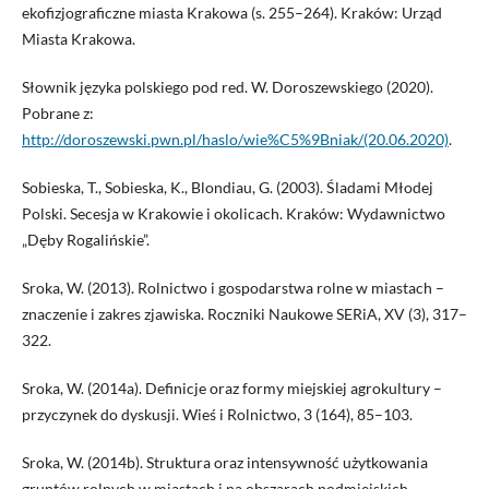
ekofizjograficzne miasta Krakowa (s. 255–264). Kraków: Urząd
Miasta Krakowa.
Słownik języka polskiego pod red. W. Doroszewskiego (2020).
Pobrane z:
http://doroszewski.pwn.pl/haslo/wie%C5%9Bniak/(20.06.2020)
.
Sobieska, T., Sobieska, K., Blondiau, G. (2003). Śladami Młodej
Polski. Secesja w Krakowie i okolicach. Kraków: Wydawnictwo
„Dęby Rogalińskie”.
Sroka, W. (2013). Rolnictwo i gospodarstwa rolne w miastach –
znaczenie i zakres zjawiska. Roczniki Naukowe SERiA, XV (3), 317–
322.
Sroka, W. (2014a). Definicje oraz formy miejskiej agrokultury –
przyczynek do dyskusji. Wieś i Rolnictwo, 3 (164), 85–103.
Sroka, W. (2014b). Struktura oraz intensywność użytkowania
gruntów rolnych w miastach i na obszarach podmiejskich.