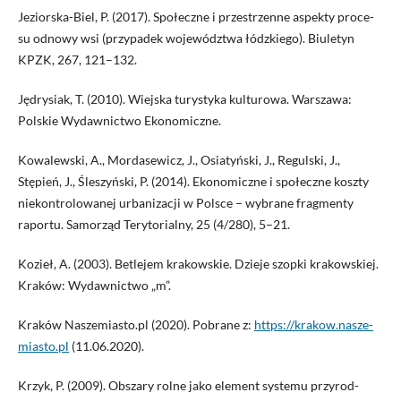
Jeziorska-Biel, P. (2017). Społeczne i przestrzenne aspekty proce-
su odnowy wsi (przypadek województwa łódzkiego). Biuletyn
KPZK, 267, 121–132.
Jędrysiak, T. (2010). Wiejska turystyka kulturowa. Warszawa:
Polskie Wydawnictwo Ekonomiczne.
Kowalewski, A., Mordasewicz, J., Osiatyński, J., Regulski, J.,
Stępień, J., Śleszyński, P. (2014). Ekonomiczne i społeczne koszty
niekontrolowanej urbanizacji w Polsce – wybrane fragmenty
raportu. Samorząd Terytorialny, 25 (4/280), 5–21.
Kozieł, A. (2003). Betlejem krakowskie. Dzieje szopki krakowskiej.
Kraków: Wydawnictwo „m”.
Kraków Naszemiasto.pl (2020). Pobrane z:
https://krakow.nasze-
miasto.pl
(11.06.2020).
Krzyk, P. (2009). Obszary rolne jako element systemu przyrod-