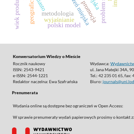
przestrzeń miejska
wiek produkcyjny
miasto
promocja
metodologia
wyjaśnianie
polski model
Konwersatorium Wiedzy o Mieście
Rocznik naukowy
Wydawca:
Wydawnictwo
ISSN: 2543-9421
ul. Jana Matejki 34A, 9
e-ISSN: 2544-1221
Tel.: 42 235 01 65, fax:
Redaktor naczelna: Ewa Szafrańska
Biuro:
journals@uni.lod
Prenumerata
Wydania online są dostępne bez ograniczeń w Open Access:
W sprawie prenumeraty wydań papierowych prosimy o kontakt z