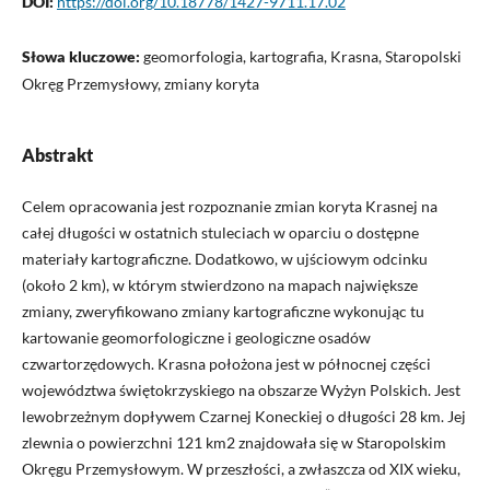
DOI:
https://doi.org/10.18778/1427-9711.17.02
Słowa kluczowe:
geomorfologia, kartografia, Krasna, Staropolski
Okręg Przemysłowy, zmiany koryta
Abstrakt
Celem opracowania jest rozpoznanie zmian koryta Krasnej na
całej długości w ostatnich stuleciach w oparciu o dostępne
materiały kartograficzne. Dodatkowo, w ujściowym odcinku
(około 2 km), w którym stwierdzono na mapach największe
zmiany, zweryfikowano zmiany kartograficzne wykonując tu
kartowanie geomorfologiczne i geologiczne osadów
czwartorzędowych. Krasna położona jest w północnej części
województwa świętokrzyskiego na obszarze Wyżyn Polskich. Jest
lewobrzeżnym dopływem Czarnej Koneckiej o długości 28 km. Jej
zlewnia o powierzchni 121 km2 znajdowała się w Staropolskim
Okręgu Przemysłowym. W przeszłości, a zwłaszcza od XIX wieku,