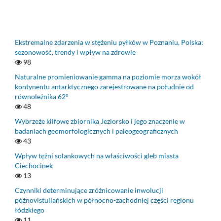
Ekstremalne zdarzenia w stężeniu pyłków w Poznaniu, Polska:
sezonowość, trendy i wpływ na zdrowie
98
Naturalne promieniowanie gamma na poziomie morza wokół
kontynentu antarktycznego zarejestrowane na południe od
równoleżnika 62°
48
Wybrzeże klifowe zbiornika Jeziorsko i jego znaczenie w
badaniach geomorfologicznych i paleogeograficznych
43
Wpływ tężni solankowych na właściwości gleb miasta
Ciechocinek
13
Czynniki determinujące zróżnicowanie inwolucji
późnovistuliańskich w północno-zachodniej części regionu
łódzkiego
11