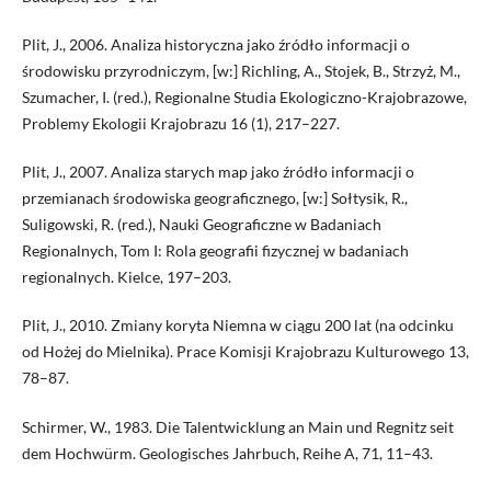
Plit, J., 2006. Analiza historyczna jako źródło informacji o
środowisku przyrodniczym, [w:] Richling, A., Stojek, B., Strzyż, M.,
Szumacher, I. (red.), Regionalne Studia Ekologiczno-Krajobrazowe,
Problemy Ekologii Krajobrazu 16 (1), 217–227.
Plit, J., 2007. Analiza starych map jako źródło informacji o
przemianach środowiska geograficznego, [w:] Sołtysik, R.,
Suligowski, R. (red.), Nauki Geograficzne w Badaniach
Regionalnych, Tom I: Rola geografii fizycznej w badaniach
regionalnych. Kielce, 197–203.
Plit, J., 2010. Zmiany koryta Niemna w ciągu 200 lat (na odcinku
od Hożej do Mielnika). Prace Komisji Krajobrazu Kulturowego 13,
78–87.
Schirmer, W., 1983. Die Talentwicklung an Main und Regnitz seit
dem Hochwürm. Geologisches Jahrbuch, Reihe A, 71, 11–43.