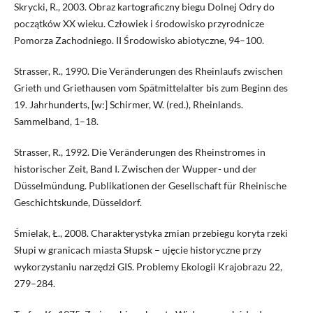
Skrycki, R., 2003. Obraz kartograficzny biegu Dolnej Odry do
początków XX wieku. Człowiek i środowisko przyrodnicze
Pomorza Zachodniego. II Środowisko abiotyczne, 94–100.
Strasser, R., 1990. Die Veränderungen des Rheinlaufs zwischen
Grieth und Griethausen vom Spätmittelalter bis zum Beginn des
19. Jahrhunderts, [w:] Schirmer, W. (red.), Rheinlands.
Sammelband, 1–18.
Strasser, R., 1992. Die Veränderungen des Rheinstromes in
historischer Zeit, Band I. Zwischen der Wupper- und der
Düsselmündung. Publikationen der Gesellschaft für Rheinische
Geschichtskunde, Düsseldorf.
Śmielak, Ł., 2008. Charakterystyka zmian przebiegu koryta rzeki
Słupi w granicach miasta Słupsk – ujęcie historyczne przy
wykorzystaniu narzędzi GIS. Problemy Ekologii Krajobrazu 22,
279–284.