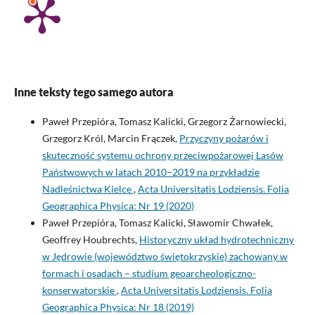
Inne teksty tego samego autora
Paweł Przepióra, Tomasz Kalicki, Grzegorz Żarnowiecki,
Grzegorz Król, Marcin Frączek,
Przyczyny pożarów i
skuteczność systemu ochrony przeciwpożarowej Lasów
Państwowych w latach 2010–2019 na przykładzie
Nadleśnictwa Kielce
,
Acta Universitatis Lodziensis. Folia
Geographica Physica: Nr 19 (2020)
Paweł Przepióra, Tomasz Kalicki, Sławomir Chwałek,
Geoffrey Houbrechts,
Historyczny układ hydrotechniczny
w Jędrowie (województwo świętokrzyskie) zachowany w
formach i osadach – studium geoarcheologiczno-
konserwatorskie
,
Acta Universitatis Lodziensis. Folia
Geographica Physica: Nr 18 (2019)