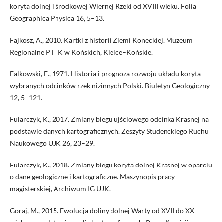
koryta dolnej i środkowej Wiernej Rzeki od XVIII wieku. Folia
Geographica Physica 16, 5–13.
Fajkosz, A., 2010. Kartki z historii Ziemi Koneckiej. Muzeum
Regionalne PTTK w Końskich, Kielce–Końskie.
Falkowski, E., 1971. Historia i prognoza rozwoju układu koryta
wybranych odcinków rzek nizinnych Polski. Biuletyn Geologiczny
12, 5–121.
Fularczyk, K., 2017. Zmiany biegu ujściowego odcinka Krasnej na
podstawie danych kartograficznych. Zeszyty Studenckiego Ruchu
Naukowego UJK 26, 23–29.
Fularczyk, K., 2018. Zmiany biegu koryta dolnej Krasnej w oparciu
o dane geologiczne i kartograficzne. Maszynopis pracy
magisterskiej, Archiwum IG UJK.
Goraj, M., 2015. Ewolucja doliny dolnej Warty od XVII do XX