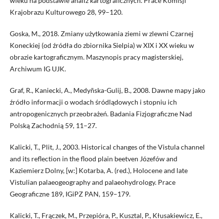
wieku na podstawie analiz kartograficznych. Prace Komisji
Krajobrazu Kulturowego 28, 99–120.
Goska, M., 2018. Zmiany użytkowania ziemi w zlewni Czarnej
Koneckiej (od źródła do zbiornika Sielpia) w XIX i XX wieku w
obrazie kartograficznym. Maszynopis pracy magisterskiej,
Archiwum IG UJK.
Graf, R., Kaniecki, A., Medyñska-Gulij, B., 2008. Dawne mapy jako
źródło informacji o wodach śródlądowych i stopniu ich
antropogenicznych przeobrażeń. Badania Fizjograficzne Nad
Polską Zachodnią 59, 11–27.
Kalicki, T., Plit, J., 2003. Historical changes of the Vistula channel
and its reflection in the flood plain beetven Józefów and
Kaziemierz Dolny, [w:] Kotarba, A. (red.), Holocene and late
Vistulian palaeogeography and palaeohydrology. Prace
Geograficzne 189, IGiPZ PAN, 159–179.
Kalicki, T., Frączek, M., Przepióra, P., Kusztal, P., Kłusakiewicz, E.,