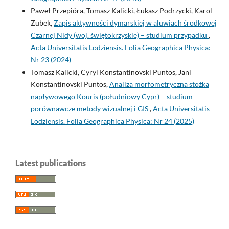
Paweł Przepióra, Tomasz Kalicki, Łukasz Podrzycki, Karol
Zubek,
Zapis aktywności dymarskiej w aluwiach środkowej
Czarnej Nidy (woj. świętokrzyskie) – studium przypadku
,
Acta Universitatis Lodziensis. Folia Geographica Physica:
Nr 23 (2024)
Tomasz Kalicki, Cyryl Konstantinovski Puntos, Jani
Konstantinovski Puntos,
Analiza morfometryczna stożka
napływowego Kouris (południowy Cypr) – studium
porównawcze metody wizualnej i GIS
,
Acta Universitatis
Lodziensis. Folia Geographica Physica: Nr 24 (2025)
Latest publications