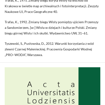
Trafas, K., 1975. Zmiany biegu koryta Wisły na wschód od
Krakowa w świetle map archiwalnych i fotointerpretacji. Zeszyty
Naukowe UJ, Prace Geograficzne 40.
Trafas, K., 1992. Zmiany biegu Wisły pomiędzy ujściem Przemszy
a Sandomierzem, [w:] Wisła w dziejach i kulturze Polski. Zmiany
biegu górnej Wisły i ich skutki. Wydawnictwo UW, 31–61.
Tyszewski, S., Pusłowska, D., 2012. Warunki korzystania z wód
zlewni Czarnej Malenieckiej. Pracownia Gospodarki Wodnej
„PRO–WODA”, Warszawa.