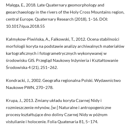
Malęga, E., 2018. Late Quaternary geomorphology and
geoarchaeology in the rivers of the Holy Cross Mountains region,
central Europe. Quaternary Research (2018), 1–16. DOI:
10.1017/qua.2018.55
Kałmykow-Piwińska, A., Falkowski, T., 2012. Ocena stabilności
morfologii koryta na podstawie analizy archiwalnych materiałów
kartograficznych i fotogrametrycznych wykonywanej w
środowisku GIS. Przegląd Naukowy Inżynieria i Kształtowanie
Środowiska 4 (21), 251–262.
Kondracki, J., 2002. Geografia regionalna Polski. Wydawnictwo
Naukowe PWN, 270–278.
Krupa, J., 2013. Zmiany układu koryta Czarnej Nidy i
rozmieszczenie młynów, [w:] Naturalne i antropogeniczne
procesy kształtujące dno doliny Czarnej Nidy w późnym
vistulianie i holocenie. Folia Quatenaria 81, 5–174.