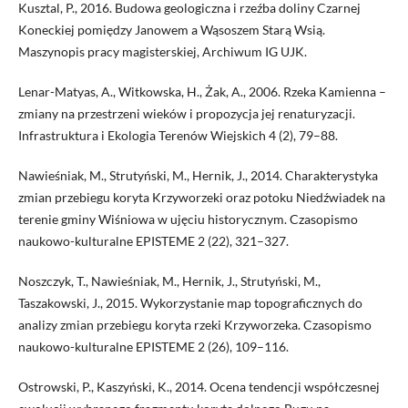
Kusztal, P., 2016. Budowa geologiczna i rzeźba doliny Czarnej
Koneckiej pomiędzy Janowem a Wąsoszem Starą Wsią.
Maszynopis pracy magisterskiej, Archiwum IG UJK.
Lenar-Matyas, A., Witkowska, H., Żak, A., 2006. Rzeka Kamienna –
zmiany na przestrzeni wieków i propozycja jej renaturyzacji.
Infrastruktura i Ekologia Terenów Wiejskich 4 (2), 79–88.
Nawieśniak, M., Strutyński, M., Hernik, J., 2014. Charakterystyka
zmian przebiegu koryta Krzyworzeki oraz potoku Niedźwiadek na
terenie gminy Wiśniowa w ujęciu historycznym. Czasopismo
naukowo-kulturalne EPISTEME 2 (22), 321–327.
Noszczyk, T., Nawieśniak, M., Hernik, J., Strutyński, M.,
Taszakowski, J., 2015. Wykorzystanie map topograficznych do
analizy zmian przebiegu koryta rzeki Krzyworzeka. Czasopismo
naukowo-kulturalne EPISTEME 2 (26), 109–116.
Ostrowski, P., Kaszyński, K., 2014. Ocena tendencji współczesnej