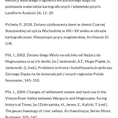
ewolucji wybranego fragmentu koryta dolnego Bugu na
podstawie materiałów kartograficznych i teledetekcyjnych.
Landform Analysis 26, 11–20.
Picheta, P., 2018. Zmiany użytkowania ziemi w zlewni Czarnej
Staszowskiej od ujścia Wschodniej w XIX i XX wieku w obrazie
kartograficznym. Maszynopis pracy magisterskiej, Archiwum IG
UJK.
Plit, J., 2002. Zmiany biegu Wisły na odcinku od Stężycy do
Magnuszewa oraz ich skutki, [w:] Jankowski, A.T., Myga-Piątek, U.,
Jankowski, G. (red.), Problemy ochrony i kształtowania krajobrazu
Górnego Śląska na tle doświadczeń z innych regionów Polski.
Sosnowiec, 143–150.
Plit, J., 2004. Changes of settlement system and land use in the
Vistula River Valley between Wargocin and Magnuszew Turing
historical Times, [w:] Dobrzańska, H., Jerem, E., Kalicki, T. (red.),
The geoarchaeology of river valleys. Archaeolinqua, Series Minor,
Budapest, 105–141.