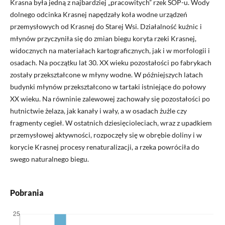
Krasna była jedną z najbardziej „pracowitych” rzek SOP-u. Wody
dolnego odcinka Krasnej napędzały koła wodne urządzeń
przemysłowych od Krasnej do Starej Wsi. Działalność kuźnic i
młynów przyczyniła się do zmian biegu koryta rzeki Krasnej,
widocznych na materiałach kartograficznych, jak i w morfologii i
osadach. Na początku lat 30. XX wieku pozostałości po fabrykach
zostały przekształcone w młyny wodne. W późniejszych latach
budynki młynów przekształcono w tartaki istniejące do połowy
XX wieku. Na równinie zalewowej zachowały się pozostałości po
hutnictwie żelaza, jak kanały i wały, a w osadach żużle czy
fragmenty cegieł. W ostatnich dziesięcioleciach, wraz z upadkiem
przemysłowej aktywności, rozpoczęły się w obrębie doliny i w
korycie Krasnej procesy renaturalizacji, a rzeka powróciła do
swego naturalnego biegu.
Pobrania