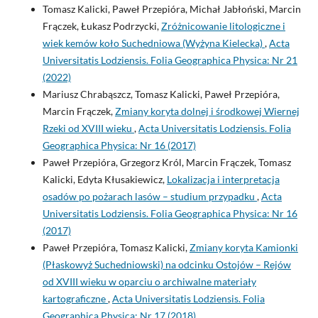
Tomasz Kalicki, Paweł Przepióra, Michał Jabłoński, Marcin
Frączek, Łukasz Podrzycki,
Zróżnicowanie litologiczne i
wiek kemów koło Suchedniowa (Wyżyna Kielecka)
,
Acta
Universitatis Lodziensis. Folia Geographica Physica: Nr 21
(2022)
Mariusz Chrabąszcz, Tomasz Kalicki, Paweł Przepióra,
Marcin Frączek,
Zmiany koryta dolnej i środkowej Wiernej
Rzeki od XVIII wieku
,
Acta Universitatis Lodziensis. Folia
Geographica Physica: Nr 16 (2017)
Paweł Przepióra, Grzegorz Król, Marcin Frączek, Tomasz
Kalicki, Edyta Kłusakiewicz,
Lokalizacja i interpretacja
osadów po pożarach lasów – studium przypadku
,
Acta
Universitatis Lodziensis. Folia Geographica Physica: Nr 16
(2017)
Paweł Przepióra, Tomasz Kalicki,
Zmiany koryta Kamionki
(Płaskowyż Suchedniowski) na odcinku Ostojów – Rejów
od XVIII wieku w oparciu o archiwalne materiały
kartograficzne
,
Acta Universitatis Lodziensis. Folia
Geographica Physica: Nr 17 (2018)