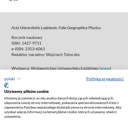
Acta Universitatis Lodziensis. Folia Geographica Physica
Rocznik naukowy
ISSN: 1427-9711
e-ISSN: 2353-6063
Redaktor naczelny: Wojciech Tołoczko
Wydawca: Wydawnictwo Uniwesytetu Łódzkiego (
www
)
ul. Jana Matejki 34A, 90-237 Łódź
polski
Polityka prywatności
Tel.: 42 235 01 65, fax: 42 66 55 86
Biuro: agnieszka.janicka@uni.lodz.pl
Używamy plików cookie
Deklaracja dostępności
Możemy je zamieścić w celu analizy danych dotyczących odwiedzających,
ulepszenia naszej strony internetowej, pokazania spersonalizowanych treści i
zapewnienia Państwu wspaniałego doświadczenia na stronie internetowej. Aby
uzyskać więcej informacji na temat plików cookie, których używamy, otwórz
ustawienia.