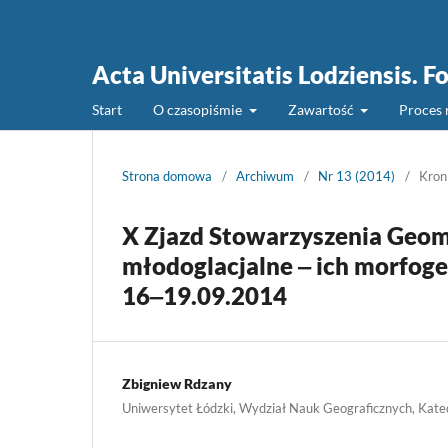
Acta Universitatis Lodziensis. F
Start
O czasopiśmie
Zawartość
Proces 
Strona domowa
/
Archiwum
/
Nr 13 (2014)
/
Kron
X Zjazd Stowarzyszenia Geom
młodoglacjalne ‒ ich morfogen
16‒19.09.2014
Zbigniew Rdzany
Uniwersytet Łódzki, Wydział Nauk Geograficznych, Kated