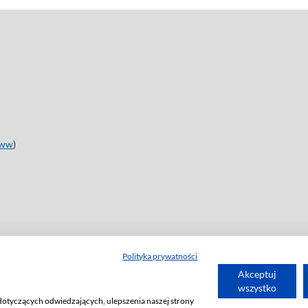
ww
)
Polityka prywatności
Akceptuj
wszystko
dotyczących odwiedzających, ulepszenia naszej strony