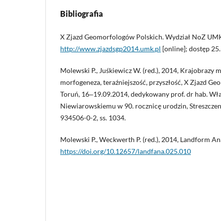
Bibliografia
X Zjazd Geomorfologów Polskich. Wydział NoZ UM
http://www.zjazdsgp2014.umk.pl
[online]; dostęp 25
Molewski P., Juśkiewicz W. (red.), 2014, Krajobrazy 
morfogeneza, teraźniejszość, przyszłość, X Zjazd G
Toruń, 16‒19.09.2014, dedykowany prof. dr hab. W
Niewiarowskiemu w 90. rocznicę urodzin, Streszczen
934506-0-2, ss. 1034.
Molewski P., Weckwerth P. (red.), 2014, Landform Anal
https://doi.org/10.12657/landfana.025.010