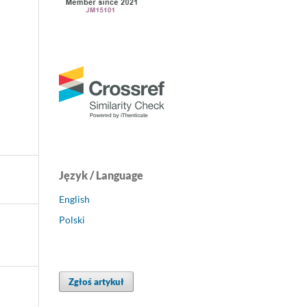
Język / Language
English
Polski
Zgłoś artykuł