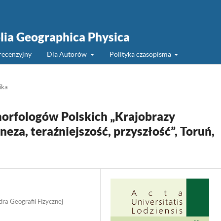
olia Geographica Physica
recenzyjny
Dla Autorów
Polityka czasopisma
ika
orfologów Polskich „Krajobrazy
eza, teraźniejszość, przyszłość”, Toruń,
ra Geografii Fizycznej