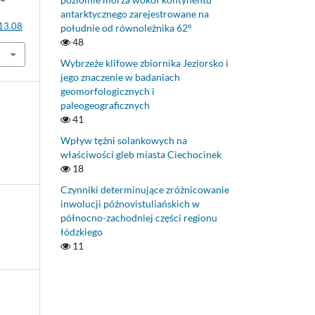
antarktycznego zarejestrowane na
.13.08
południe od równoleżnika 62°
48
Wybrzeże klifowe zbiornika Jeziorsko i
jego znaczenie w badaniach
geomorfologicznych i
paleogeograficznych
41
Wpływ tężni solankowych na
właściwości gleb miasta Ciechocinek
18
Czynniki determinujące zróżnicowanie
inwolucji późnovistuliańskich w
północno-zachodniej części regionu
łódzkiego
11