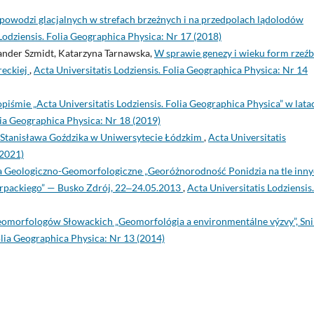
 powodzi glacjalnych w strefach brzeżnych i na przedpolach lądolodów
Lodziensis. Folia Geographica Physica: Nr 17 (2018)
ander Szmidt, Katarzyna Tarnawska,
W sprawie genezy i wieku form rzeź
reckiej
,
Acta Universitatis Lodziensis. Folia Geographica Physica: Nr 14
iśmie „Acta Universitatis Lodziensis. Folia Geographica Physica” w lata
lia Geographica Physica: Nr 18 (2019)
 Stanisława Goździka w Uniwersytecie Łódzkim
,
Acta Universitatis
(2021)
ia Geologiczno-Geomorfologiczne „Georóżnorodność Ponidzia na tle inn
arpackiego” — Busko Zdrój, 22‒24.05.2013
,
Acta Universitatis Lodziensis.
Geomorfologów Słowackich „Geomorfológia a environmentálne výzvy”, Sni
olia Geographica Physica: Nr 13 (2014)