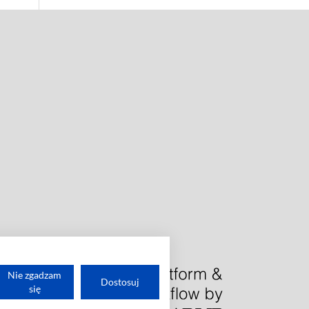
Nie zgadzam
Dostosuj
się