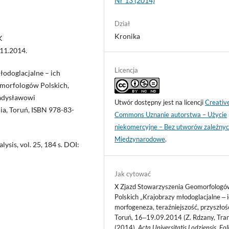
Nr 13 (2014)
Dział
Kronika
K
.11.2014.
Licencja
młodoglacjalne – ich
eomorfologów Polskich,
ładysławowi
Utwór dostępny jest na licencji
Creativ
ia, Toruń, ISBN 978-83-
Commons Uznanie autorstwa – Użycie
niekomercyjne – Bez utworów zależnyc
Międzynarodowe
.
ysis, vol. 25, 184 s. DOI:
Jak cytować
X Zjazd Stowarzyszenia Geomorfologó
Polskich „Krajobrazy młodoglacjalne ‒ 
morfogeneza, teraźniejszość, przyszłość
Toruń, 16‒19.09.2014 (Z. Rdzany, Tran
(2014).
Acta Universitatis Lodziensis. Fol