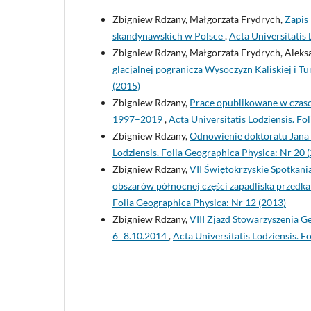
Zbigniew Rdzany, Małgorzata Frydrych,
Zapis
skandynawskich w Polsce
,
Acta Universitatis 
Zbigniew Rdzany, Małgorzata Frydrych, Aleks
glacjalnej pogranicza Wysoczyzn Kaliskiej i Tu
(2015)
Zbigniew Rdzany,
Prace opublikowane w czasop
1997–2019
,
Acta Universitatis Lodziensis. Fo
Zbigniew Rdzany,
Odnowienie doktoratu Jana
Lodziensis. Folia Geographica Physica: Nr 20 
Zbigniew Rdzany,
VII Świętokrzyskie Spotkan
obszarów północnej części zapadliska przedk
Folia Geographica Physica: Nr 12 (2013)
Zbigniew Rdzany,
VIII Zjazd Stowarzyszenia 
6‒8.10.2014
,
Acta Universitatis Lodziensis. F