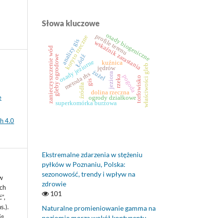
Słowa kluczowe
osady biogeniczne
profile terenu
koryto rzeczne
analizy gis
wskaźnik zarastania
zanieczyszczenie wód
Łódź
gleby ogrodowe
osady jeziorne
kuźnica
właściwości gleb
jędrów
żużel
metoda rhs
jeziora
pogoda
rzeka
torfowisko
gis
źródła
dolina rzeczna
e
ogrody działkowe
superkomórka burzowa
h 4.0
Ekstremalne zdarzenia w stężeniu
pyłków w Poznaniu, Polska:
sezonowość, trendy i wpływ na
w
zdrowie
ich
101
”,
s.).
Naturalne promieniowanie gamma na
ia
poziomie morza wokół kontynentu