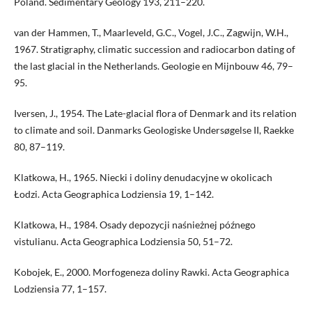
Poland. Sedimentary Geology 193, 211–220.
van der Hammen, T., Maarleveld, G.C., Vogel, J.C., Zagwijn, W.H.,
1967. Stra­tigraphy, climatic succession and radiocarbon dating of
the last glacial in the Netherlands. Geologie en Mijnbouw 46, 79–
95.
Iversen, J., 1954. The Late-glacial flora of Denmark and its relation
to climate and soil. Danmarks Geologiske Undersøgelse II, Raekke
80, 87–119.
Klatkowa, H., 1965. Niecki i doliny denudacyjne w okolicach
Łodzi. Acta Geo­graphica Lodziensia 19, 1–142.
Klatkowa, H., 1984. Osady depozycji naśnieżnej późnego
vistulianu. Acta Geographica Lodziensia 50, 51–72.
Kobojek, E., 2000. Morfogeneza doliny Rawki. Acta Geographica
Lodziensia 77, 1–157.