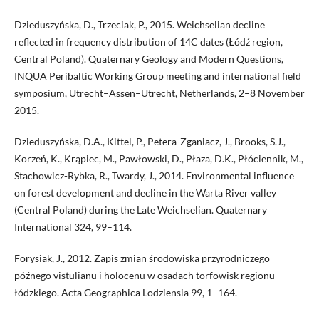
Dzieduszyńska, D., Trzeciak, P., 2015. Weichselian decline
reflected in frequ­ency distribution of 14C dates (Łódź region,
Central Poland). Quaternary Geology and Modern Questions,
INQUA Peribaltic Working Group mee­ting and international field
symposium, Utrecht–Assen–Utrecht, Nether­lands, 2–8 November
2015.
Dzieduszyńska, D.A., Kittel, P., Petera-Zganiacz, J., Brooks, S.J.,
Korzeń, K., Krąpiec, M., Pawłowski, D., Płaza, D.K., Płóciennik, M.,
Stachowicz-Ryb­ka, R., Twardy, J., 2014. Environmental influence
on forest development and decline in the Warta River valley
(Central Poland) during the Late Weichselian. Quaternary
International 324, 99–114.
Forysiak, J., 2012. Zapis zmian środowiska przyrodniczego
późnego vistulia­nu i holocenu w osadach torfowisk regionu
łódzkiego. Acta Geographica Lodziensia 99, 1–164.