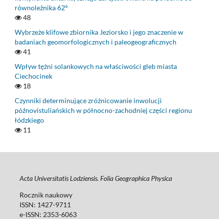
równoleżnika 62°
48
Wybrzeże klifowe zbiornika Jeziorsko i jego znaczenie w
badaniach geomorfologicznych i paleogeograficznych
41
Wpływ tężni solankowych na właściwości gleb miasta
Ciechocinek
18
Czynniki determinujące zróżnicowanie inwolucji
późnovistuliańskich w północno-zachodniej części regionu
łódzkiego
11
Acta Universitatis Lodziensis. Folia Geographica Physica
Rocznik naukowy
ISSN: 1427-9711
e-ISSN: 2353-6063