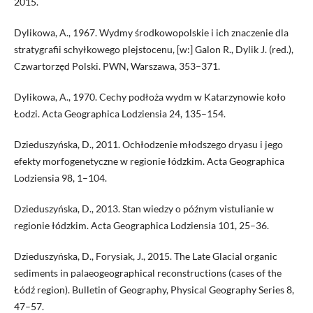
2015.
Dylikowa, A., 1967. Wydmy środkowopolskie i ich znaczenie dla
stratygrafii schyłkowego plejstocenu, [w:] Galon R., Dylik J. (red.),
Czwartorzęd Pol­ski. PWN, Warszawa, 353–371.
Dylikowa, A., 1970. Cechy podłoża wydm w Katarzynowie koło
Łodzi. Acta Geographica Lodziensia 24, 135–154.
Dzieduszyńska, D., 2011. Ochłodzenie młodszego dryasu i jego
efekty morfo­genetyczne w regionie łódzkim. Acta Geographica
Lodziensia 98, 1–104.
Dzieduszyńska, D., 2013. Stan wiedzy o późnym vistulianie w
regionie łódz­kim. Acta Geographica Lodziensia 101, 25–36.
Dzieduszyńska, D., Forysiak, J., 2015. The Late Glacial organic
sediments in palaeogeographical reconstructions (cases of the
Łódź region). Bulletin of Geography, Physical Geography Series 8,
47–57.