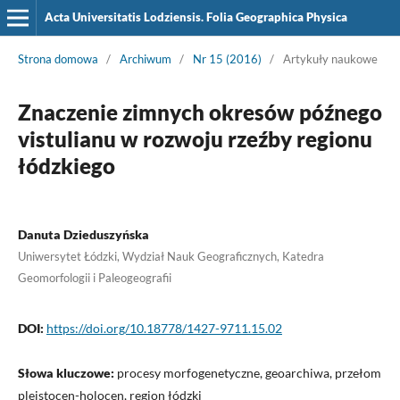
Acta Universitatis Lodziensis. Folia Geographica Physica
Strona domowa
/
Archiwum
/
Nr 15 (2016)
/
Artykuły naukowe
Znaczenie zimnych okresów późnego
vistulianu w rozwoju rzeźby regionu
łódzkiego
Danuta Dzieduszyńska
Uniwersytet Łódzki, Wydział Nauk Geograficznych, Katedra
Geomorfologii i Paleogeografii
DOI:
https://doi.org/10.18778/1427-9711.15.02
Słowa kluczowe:
procesy morfogenetyczne, geoarchiwa, przełom
plejstocen-holocen, region łódzki