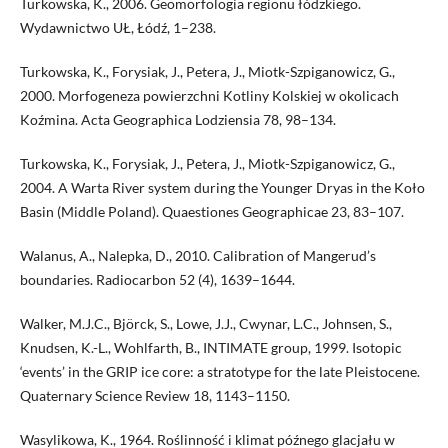
Turkowska, K., 2006. Geomorfologia regionu łódzkiego.
Wydawnictwo UŁ, Łódź, 1–238.
Turkowska, K., Forysiak, J., Petera, J., Miotk-Szpiganowicz, G.,
2000. Morfo­geneza powierzchni Kotliny Kolskiej w okolicach
Koźmina. Acta Geograp­hica Lodziensia 78, 98–134.
Turkowska, K., Forysiak, J., Petera, J., Miotk-Szpiganowicz, G.,
2004. A Warta River system during the Younger Dryas in the Koło
Basin (Middle Poland). Quaestiones Geographicae 23, 83–107.
Walanus, A., Nalepka, D., 2010. Calibration of Mangerud’s
boundaries. Ra­diocarbon 52 (4), 1639–1644.
Walker, M.J.C., Björck, S., Lowe, J.J., Cwynar, L.C., Johnsen, S.,
Knudsen, K.-L., Wohlfarth, B., INTIMATE group, 1999. Isotopic
‘events’ in the GRIP ice core: a stratotype for the late Pleistocene.
Quaternary Science Review 18, 1143–1150.
Wasylikowa, K., 1964. Roślinność i klimat późnego glacjału w