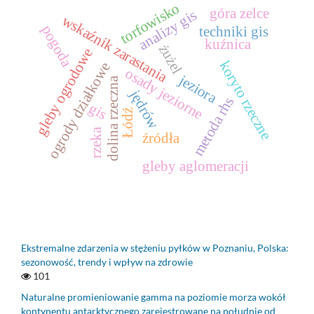
torfowisko
góra zelce
analizy gis
wskaźnik zarastania
pogoda
techniki gis
kuźnica
żużel
gleby ogrodowe
koryto rzeczne
ogrody działkowe
osady jeziorne
jeziora
dolina rzeczna
jędrów
metoda rhs
gis
Łódź
rzeka
źródła
gleby aglomeracji
Ekstremalne zdarzenia w stężeniu pyłków w Poznaniu, Polska:
sezonowość, trendy i wpływ na zdrowie
101
Naturalne promieniowanie gamma na poziomie morza wokół
kontynentu antarktycznego zarejestrowane na południe od