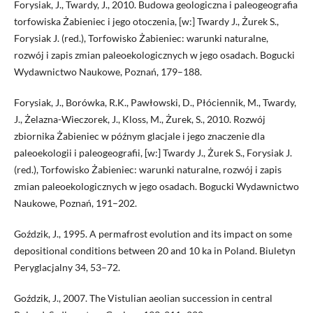
Forysiak, J., Twardy, J., 2010. Budowa geologiczna i paleogeografia
torfowiska Żabieniec i jego otoczenia, [w:] Twardy J., Żurek S.,
Forysiak J. (red.), Torfo­wisko Żabieniec: warunki naturalne,
rozwój i zapis zmian paleoekologicz­nych w jego osadach. Bogucki
Wydawnictwo Naukowe, Poznań, 179–188.
Forysiak, J., Borówka, R.K., Pawłowski, D., Płóciennik, M., Twardy,
J., Żela­zna-Wieczorek, J., Kloss, M., Żurek, S., 2010. Rozwój
zbiornika Żabieniec w późnym glacjale i jego znaczenie dla
paleoekologii i paleogeografii, [w:] Twardy J., Żurek S., Forysiak J.
(red.), Torfowisko Żabieniec: warunki natu­ralne, rozwój i zapis
zmian paleoekologicznych w jego osadach. Bogucki Wydawnictwo
Naukowe, Poznań, 191–202.
Goździk, J., 1995. A permafrost evolution and its impact on some
depositio­nal conditions between 20 and 10 ka in Poland. Biuletyn
Peryglacjalny 34, 53–72.
Goździk, J., 2007. The Vistulian aeolian succession in central