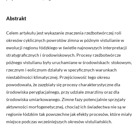
Abstrakt
Celem artykułu jest wykazanie znaczenia rzeźbotwórczej roli
okresów cyklicznych powrotów zimna w późnym vistulianie w
ewolucji regionu łódzkiego w świetle najnowszych interpretacji
stratygraficznych i środowiskowych. Procesy rzeźbotwórcze
późnego vistulianu były uruchamiane w środowiskach: stokowym,
rzecznym i eolicznym działały w specyficznych warunkach
niestabilności klimatycznej. Przejściowość tego okresu
powodowała, że zazębiały się procesy charakterystyczne dla
środowiska peryglacjalnego, przy udziale zmarzliny oraz dla
środowiska umiarkowanego. Zimne fazy potencjalnie sprzyjały
aktywności morfogenetycznej, chociaż ich świadectwa nie są w
regionie łódzkim tak powszechne jak efekty procesów, które miały
miejsce podczas wcześniejszych okresów vistuliańskich.