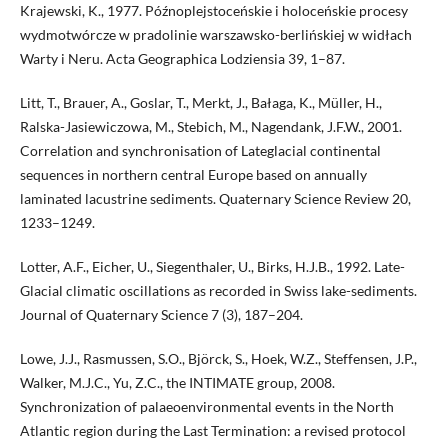
Krajewski, K., 1977. Późnoplejstoceńskie i holoceńskie procesy
wydmotwór­cze w pradolinie warszawsko-berlińskiej w widłach
Warty i Neru. Acta Geographica Lodziensia 39, 1–87.
Litt, T., Brauer, A., Goslar, T., Merkt, J., Bałaga, K., Müller, H.,
Ralska-Jasie­wiczowa, M., Stebich, M., Nagendank, J.F.W., 2001.
Correlation and syn­chronisation of Lateglacial continental
sequences in northern central Europe based on annually
laminated lacustrine sediments. Quaternary Science Review 20,
1233–1249.
Lotter, A.F., Eicher, U., Siegenthaler, U., Birks, H.J.B., 1992. Late-
Glacial cli­matic oscillations as recorded in Swiss lake-sediments.
Journal of Quater­nary Science 7 (3), 187–204.
Lowe, J.J., Rasmussen, S.O., Björck, S., Hoek, W.Z., Steffensen, J.P.,
Walker, M.J.C., Yu, Z.C., the INTIMATE group, 2008.
Synchronization of palaeoen­vironmental events in the North
Atlantic region during the Last Termina­tion: a revised protocol