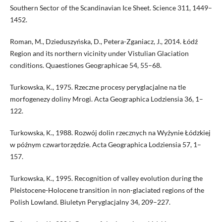
Southern Sector of the Scandi­navian Ice Sheet. Science 311, 1449–
1452.
Roman, M., Dzieduszyńska, D., Petera-Zganiacz, J., 2014. Łódź
Region and its northern vicinity under Vistulian Glaciation
conditions. Quaestiones Geographicae 54, 55–68.
Turkowska, K., 1975. Rzeczne procesy peryglacjalne na tle
morfogenezy do­liny Mrogi. Acta Geographica Lodziensia 36, 1–
122.
Turkowska, K., 1988. Rozwój dolin rzecznych na Wyżynie Łódzkiej
w późnym czwartorzędzie. Acta Geographica Lodziensia 57, 1–
157.
Turkowska, K., 1995. Recognition of valley evolution during the
Pleistocene­-Holocene transition in non-glaciated regions of the
Polish Lowland. Biu­letyn Peryglacjalny 34, 209–227.