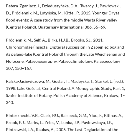
Petera-Zganiacz, J., Dzieduszyńska, D.A., Twardy, J., Pawłowski,
D., Płócien­nik, M., Lutyńska, M., Kittel, P., 2015. Younger Dryas
flood events: A case study from the middle Warta River valley
(Central Poland). Quaternary International 386, 55–69.
Płóciennik, M., Self, A., Birks, H.J.B., Brooks, S.J., 2011.
Chironomidae (In­secta: Diptera) succession in Żabieniec bog and
its palaeo-lake (Central Poland) through the Late Weichselian and
Holocene. Palaeogeography, Palaeoclimatology, Palaeoecology
307, 150–167.
Ralska-Jasiewiczowa, M., Goslar, T., Madeyska, T., Starkel, L. (red.),
1998. Lake Gościaż, Central Poland. A Monographic Study, Part 1,
Szafer Insti­tute of Botany, Polish Academy of Science, Kraków, 1–
340.
Rinterknecht, V.R., Clark, P.U., Raisbeck, G.M., Yiou, F., Bitinas, A.,
Brook, E.J., Marks, L., Zelcs, V., Lunka, J.P., Pavlowskaya, I.E.,
Piotrowski, J.A., Rau­kas, A., 2006. The Last Deglaciation of the