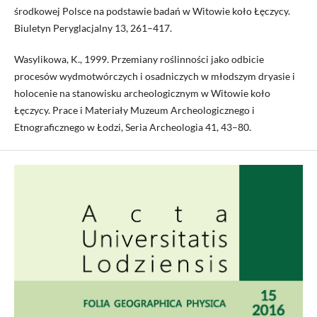
środkowej Pol­sce na podstawie badań w Witowie koło Łęczycy.
Biuletyn Peryglacjalny 13, 261–417.
Wasylikowa, K., 1999. Przemiany roślinności jako odbicie
procesów wydmo­twórczych i osadniczych w młodszym dryasie i
holocenie na stanowisku archeologicznym w Witowie koło
Łęczycy. Prace i Materiały Muzeum Ar­cheologicznego i
Etnograficznego w Łodzi, Seria Archeologia 41, 43–80.