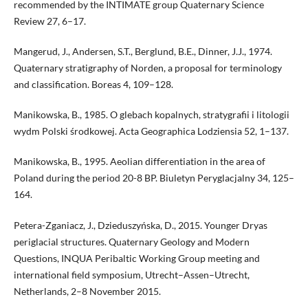
recommended by the INTIMATE group Quaterna­ry Science
Review 27, 6–17.
Mangerud, J., Andersen, S.T., Berglund, B.E., Dinner, J.J., 1974.
Quaternary stratigraphy of Norden, a proposal for terminology
and classification. Bo­reas 4, 109–128.
Manikowska, B., 1985. O glebach kopalnych, stratygrafii i litologii
wydm Pol­ski środkowej. Acta Geographica Lodziensia 52, 1–137.
Manikowska, B., 1995. Aeolian differentiation in the area of
Poland during the period 20-8 BP. Biuletyn Peryglacjalny 34, 125–
164.
Petera-Zganiacz, J., Dzieduszyńska, D., 2015. Younger Dryas
periglacial stru­ctures. Quaternary Geology and Modern
Questions, INQUA Peribaltic Working Group meeting and
international field symposium, Utrecht–As­sen–Utrecht,
Netherlands, 2–8 November 2015.