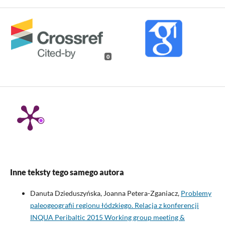
0
Inne teksty tego samego autora
Danuta Dzieduszyńska, Joanna Petera-Zganiacz,
Problemy
paleogeografii regionu łódzkiego. Relacja z konferencji
INQUA Peribaltic 2015 Working group meeting &