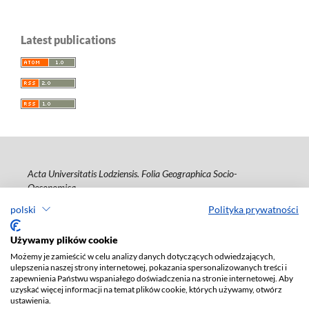
Latest publications
Acta Universitatis Lodziensis. Folia Geographica Socio-
Oeconomica
polski
Polityka prywatności
ISSN: 1508-1117
e-ISSN: 2353-4826
Używamy plików cookie
Deklaracja dostępności
Możemy je zamieścić w celu analizy danych dotyczących odwiedzających,
ulepszenia naszej strony internetowej, pokazania spersonalizowanych treści i
zapewnienia Państwu wspaniałego doświadczenia na stronie internetowej. Aby
uzyskać więcej informacji na temat plików cookie, których używamy, otwórz
ustawienia.