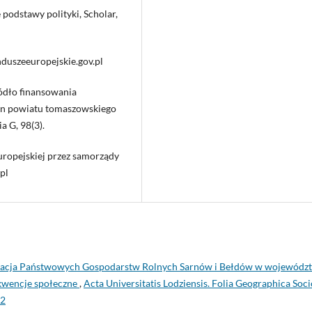
 podstawy polityki, Scholar,
duszeeuropejskie.gov.pl
ródło finansowania
min powiatu tomaszowskiego
a G, 98(3).
uropejskiej przez samorządy
pl
acja Państwowych Gospodarstw Rolnych Sarnów i Bełdów w wojewódz
kwencje społeczne
,
Acta Universitatis Lodziensis. Folia Geographica Soci
 2