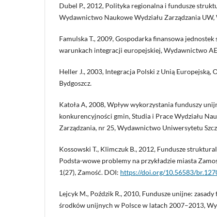
Dubel P., 2012, Polityka regionalna i fundusze strukt
Wydawnictwo Naukowe Wydziału Zarządzania UW, 
Famulska T., 2009, Gospodarka finansowa jednostek
warunkach integracji europejskiej, Wydawnictwo A
Heller J., 2003, Integracja Polski z Unią Europejską
Bydgoszcz.
Katoła A, 2008, Wpływ wykorzystania funduszy unij
konkurencyjności gmin, Studia i Prace Wydziału Na
Zarządzania, nr 25, Wydawnictwo Uniwersytetu Szcze
Kossowski T., Klimczuk B., 2012, Fundusze struktura
Podsta-wowe problemy na przykładzie miasta Zamość
1(27), Zamość. DOI:
https://doi.org/10.56583/br.127
Lejcyk M., Poździk R., 2010, Fundusze unijne: zasady
środków unijnych w Polsce w latach 2007–2013, Wy