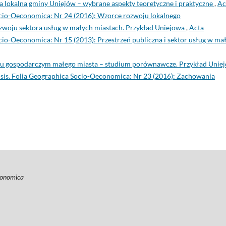
ka lokalna gminy Uniejów – wybrane aspekty teoretyczne i praktyczne
,
Ac
Socio-Oeconomica: Nr 24 (2016): Wzorce rozwoju lokalnego
woju sektora usług w małych miastach. Przykład Uniejowa
,
Acta
ocio-Oeconomica: Nr 15 (2013): Przestrzeń publiczna i sektor usług w ma
u gospodarczym małego miasta – studium porównawcze. Przykład Unie
ensis. Folia Geographica Socio-Oeconomica: Nr 23 (2016): Zachowania
economica