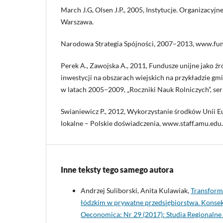
March J.G, Olsen J.P., 2005, Instytucje. Organizacyjne
Warszawa.
Narodowa Strategia Spójności, 2007–2013, www.fun
Perek A., Zawojska A., 2011, Fundusze unijne jako ź
inwestycji na obszarach wiejskich na przykładzie g
w latach 2005–2009, „Roczniki Nauk Rolniczych”, seri
Swianiewicz P., 2012, Wykorzystanie środków Unii E
lokalne – Polskie doświadczenia, www.staff.amu.edu.
Inne teksty tego samego autora
Andrzej Suliborski, Anita Kulawiak,
Transform
łódzkim w prywatne przedsiębiorstwa. Konse
Oeconomica: Nr 29 (2017): Studia Regionalne