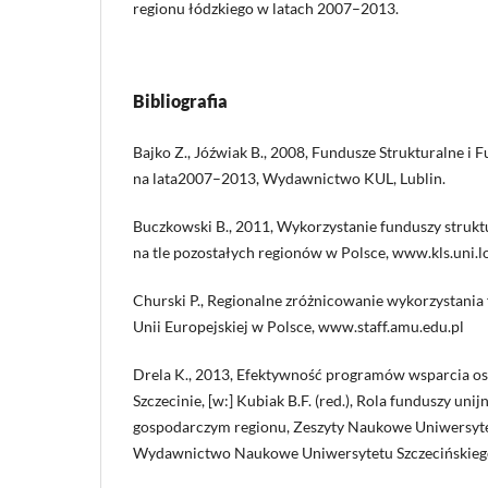
regionu łódzkiego w latach 2007–2013.
Bibliografia
Bajko Z., Jóźwiak B., 2008, Fundusze Strukturalne i 
na lata2007–2013, Wydawnictwo KUL, Lublin.
Buczkowski B., 2011, Wykorzystanie funduszy strukt
na tle pozostałych regionów w Polsce, www.kls.uni.l
Churski P., Regionalne zróżnicowanie wykorzystania
Unii Europejskiej w Polsce, www.staff.amu.edu.pl
Drela K., 2013, Efektywność programów wsparcia o
Szczecinie, [w:] Kubiak B.F. (red.), Rola funduszy un
gospodarczym regionu, Zeszyty Naukowe Uniwersytet
Wydawnictwo Naukowe Uniwersytetu Szczecińskiego