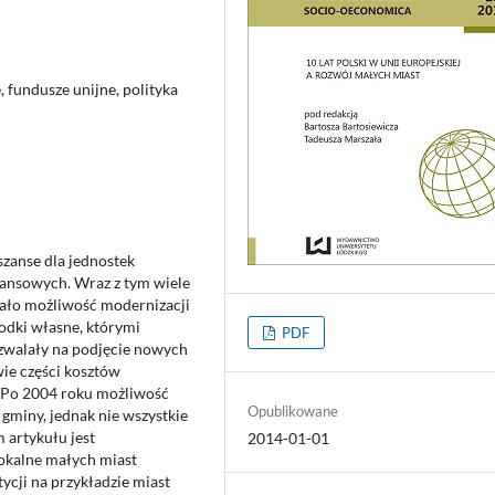
 fundusze unijne, polityka
szanse dla jednostek
nansowych. Wraz z tym wiele
kało możliwość modernizacji
odki własne, którymi
PDF
zwalały na podjęcie nowych
wie części kosztów
 Po 2004 roku możliwość
Opublikowane
 gminy, jednak nie wszystkie
 artykułu jest
2014-01-01
lokalne małych miast
tycji na przykładzie miast