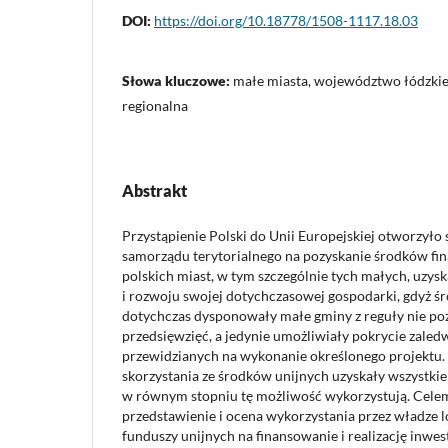
DOI:
https://doi.org/10.18778/1508-1117.18.03
Słowa kluczowe:
małe miasta, województwo łódzkie,
regionalna
Abstrakt
Przystąpienie Polski do Unii Europejskiej otworzyło 
samorządu terytorialnego na pozyskanie środków fi
polskich miast, w tym szczególnie tych małych, uzys
i rozwoju swojej dotychczasowej gospodarki, gdyż śr
dotychczas dysponowały małe gminy z reguły nie po
przedsięwzięć, a jedynie umożliwiały pokrycie zaled
przewidzianych na wykonanie określonego projektu.
skorzystania ze środków unijnych uzyskały wszystkie
w równym stopniu tę możliwość wykorzystują. Celem
przedstawienie i ocena wykorzystania przez władze 
funduszy unijnych na finansowanie i realizację inwes