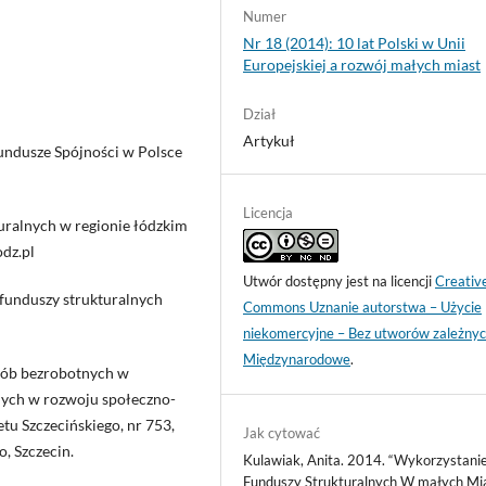
Numer
Nr 18 (2014): 10 lat Polski w Unii
Europejskiej a rozwój małych miast
Dział
Artykuł
Fundusze Spójności w Polsce
Licencja
uralnych w regionie łódzkim
odz.pl
Utwór dostępny jest na licencji
Creativ
 funduszy strukturalnych
Commons Uznanie autorstwa – Użycie
niekomercyjne – Bez utworów zależnyc
Międzynarodowe
.
sób bezrobotnych w
ijnych w rozwoju społeczno-
u Szczecińskiego, nr 753,
Jak cytować
, Szczecin.
Kulawiak, Anita. 2014. “Wykorzystani
Funduszy Strukturalnych W małych Mi