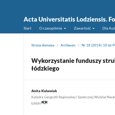
Acta Universitatis Lodziensis. 
Start
O czasopiśmie
Zawartość
Dla Au
Strona domowa
/
Archiwum
/
Nr 18 (2014): 10 lat P
Wykorzystanie funduszy stru
łódzkiego
Anita Kulawiak
Katedra Geografii Regionalnej i Społecznej Wydział Nau
Łódzki