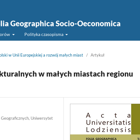
Folia Geographica Socio-Oeconomica
torów
Polityka czasopisma
olski w Unii Europejskiej a rozwój małych miast
/
Artykuł
kturalnych w małych miastach regionu
k Geograficznych, Uniwersytet