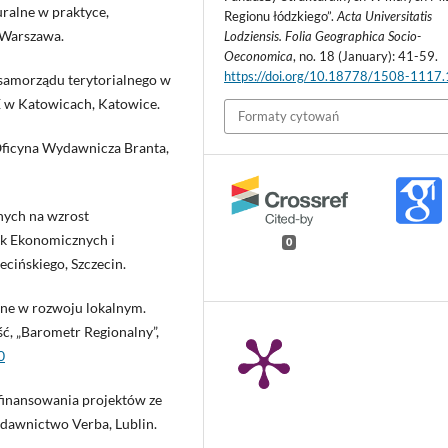
uralne w praktyce,
Regionu łódzkiego”.
Acta Universitatis
Warszawa.
Lodziensis. Folia Geographica Socio-
Oeconomica
, no. 18 (January): 41-59.
https://doi.org/10.18778/1508-1117
 samorządu terytorialnego w
E w Katowicach, Katowice.
Formaty cytowań
, Oficyna Wydawnicza Branta,
nych na wzrost
uk Ekonomicznych i
0
cińskiego, Szczecin.
lne w rozwoju lokalnym.
, „Barometr Regionalny”,
0
 finansowania projektów ze
dawnictwo Verba, Lublin.