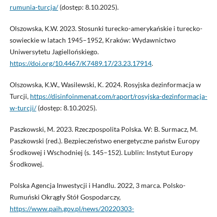
rumunia-turcja/
(dostęp: 8.10.2025).
Olszowska, K.W. 2023. Stosunki turecko-amerykańskie i turecko-
sowieckie w latach 1945–1952, Kraków: Wydawnictwo
Uniwersytetu Jagiellońskiego.
https://doi.org/10.4467/K7489.17/23.23.17914
.
Olszowska, K.W., Wasilewski, K. 2024. Rosyjska dezinformacja w
Turcji,
https://disinfoinmenat.com/raport/rosyjska-dezinformacja-
w-turcji/
(dostęp: 8.10.2025).
Paszkowski, M. 2023. Rzeczpospolita Polska. W: B. Surmacz, M.
Paszkowski (red.). Bezpieczeństwo energetyczne państw Europy
Środkowej i Wschodniej (s. 145–152). Lublin: Instytut Europy
Środkowej.
Polska Agencja Inwestycji i Handlu. 2022, 3 marca. Polsko-
Rumuński Okrągły Stół Gospodarczy,
https://www.paih.gov.pl/news/20220303-