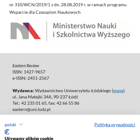
nr 310/WCN/2019/1 z dn. 28.08.2019 r. w ramach programu
Wsparcie dla Czasopism Naukowych
Eastern Review
ISSN: 1427-9657
e-ISSN: 2451-2567
Wydawca:
Wydawnictwo Uniwersytetu Łódzkiego (
www
)
ul. Jana Matejki 34A, 90-237 Łódź
Tel.: 42 235 01 65, fax: 42 66 55 86
eastern@uni.lodz.pl
Wydania online są dostępne bez ograniczeń w Open Access: (
link
)
polski
Polityka prywatności
W sprawie prenumeraty wydań papierowych prosimy o kontakt
z:
ksiegarnia@uni.lodz.pl
Używamy plików cookie