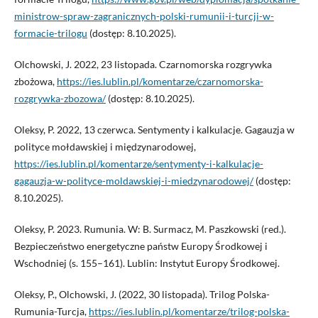
ministrow-spraw-zagranicznych-polski-rumunii-i-turcji-w-
formacie-trilogu
(dostęp: 8.10.2025).
Olchowski, J. 2022, 23 listopada. Czarnomorska rozgrywka
zbożowa,
https://ies.lublin.pl/komentarze/czarnomorska-
rozgrywka-zbozowa/
(dostęp: 8.10.2025).
Oleksy, P. 2022, 13 czerwca. Sentymenty i kalkulacje. Gagauzja w
polityce mołdawskiej i międzynarodowej,
https://ies.lublin.pl/komentarze/sentymenty-i-kalkulacje-
gagauzja-w-polityce-moldawskiej-i-miedzynarodowej/
(dostęp:
8.10.2025).
Oleksy, P. 2023. Rumunia. W: B. Surmacz, M. Paszkowski (red.).
Bezpieczeństwo energetyczne państw Europy Środkowej i
Wschodniej (s. 155–161). Lublin: Instytut Europy Środkowej.
Oleksy, P., Olchowski, J. (2022, 30 listopada). Trilog Polska-
Rumunia-Turcja,
https://ies.lublin.pl/komentarze/trilog-polska-