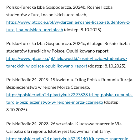
Polsko-Turecka Izba Gospodarcza. 2024b. Rośnie liczba
studentów z Turcji na polskich uczelniach,
https://www.ptcoc.eu/pl/wydarzenia/rosnie-liczba-studentow-z-
turcji-na-polskich-uczelniach
(dostęp: 8.10.2025).
Polsko-Turecka Izba Gospodarcza. 2024c, 6 lutego. Rośnie liczba
studentów tureckich w Polsce. Opublikowano raport,
https://www.ptcoc.eu/pl/ciekawostki/rosnie-liczba-studentow-
tureckich-w-polsce-opublikowano-raport
(dostęp: 8.10.2025).
PolskieRadio24. 2019, 19 kwietnia. Trilog Polska-Rumunia-Turcja.
Bezpieczeństwo w rejonie Morza Czarnego,
https://polskieradio24.pl/artykul/2297838,trilog-polska-rumunia-
turcja-bezpieczeństwo-w-rejonie-morza-czarnego
(dostęp:
8.10.2025).
PolskieRadio24. 2023, 26 września. Kluczowe znaczenie Via
Carpatia dla regionu. Istotny jest też wymiar militarny,
https://polskieradio24.pl/artykul/3249140,Kluczowe-znaczenie-