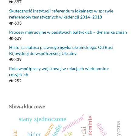
697
Skuteczność instytucji referendum lokalnego w sprawie
referendów tematycznych w kadencji 2014–2018
633
Procesy migracyjne w państwach bałtyckich – dynamika zmian
629
Historia statusu prawnego języka ukraińskiego. Od Rusi
Kijowskiej do współczesnej Ukrainy
339
Rola współpracy wojskowej w relacjach wietnamsko-
rosyjskich
252
Słowa kluczowe
„putinizm”
stany zjednoczone
dalici
trójmorze
indie
biden