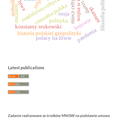
wojna w ukrainie
filozofia polityczna
miecz celtycki
osadnictwo celtyckie
ambedkar
litwa
trump
centralna polska
muzeum
skansen
rosja
bojowie
polityka
konstanty srokowski
pandemia
historia polskiej geopolityki
polacy na litwie
Latest publications
Zadanie realizowane ze środków MNiSW na podstawie umowy