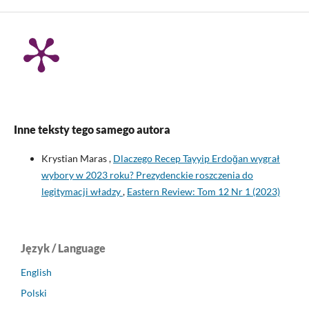
Inne teksty tego samego autora
Krystian Maras ,
Dlaczego Recep Tayyip Erdoğan wygrał
wybory w 2023 roku? Prezydenckie roszczenia do
legitymacji władzy
,
Eastern Review: Tom 12 Nr 1 (2023)
Język / Language
English
Polski