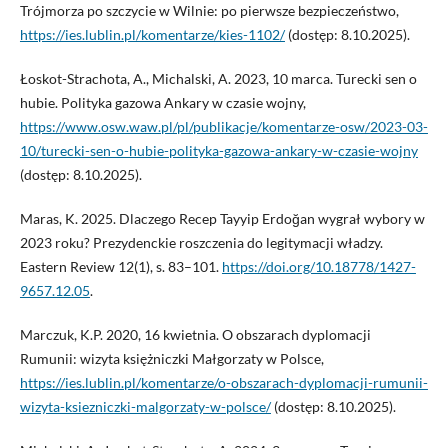
Trójmorza po szczycie w Wilnie: po pierwsze bezpieczeństwo,
https://ies.lublin.pl/komentarze/kies-1102/
(dostęp: 8.10.2025).
Łoskot-Strachota, A., Michalski, A. 2023, 10 marca. Turecki sen o
hubie. Polityka gazowa Ankary w czasie wojny,
https://www.osw.waw.pl/pl/publikacje/komentarze-osw/2023-03-
10/turecki-sen-o-hubie-polityka-gazowa-ankary-w-czasie-wojny
(dostęp: 8.10.2025).
Maras, K. 2025. Dlaczego Recep Tayyip Erdoğan wygrał wybory w
2023 roku? Prezydenckie roszczenia do legitymacji władzy.
Eastern Review 12(1), s. 83–101.
https://doi.org/10.18778/1427-
9657.12.05
.
Marczuk, K.P. 2020, 16 kwietnia. O obszarach dyplomacji
Rumunii: wizyta księżniczki Małgorzaty w Polsce,
https://ies.lublin.pl/komentarze/o-obszarach-dyplomacji-rumunii-
wizyta-ksiezniczki-malgorzaty-w-polsce/
(dostęp: 8.10.2025).