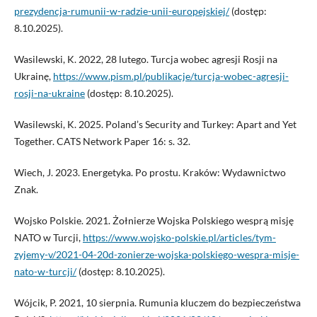
prezydencja-rumunii-w-radzie-unii-europejskiej/
(dostęp:
8.10.2025).
Wasilewski, K. 2022, 28 lutego. Turcja wobec agresji Rosji na
Ukrainę,
https://www.pism.pl/publikacje/turcja-wobec-agresji-
rosji-na-ukraine
(dostęp: 8.10.2025).
Wasilewski, K. 2025. Poland’s Security and Turkey: Apart and Yet
Together. CATS Network Paper 16: s. 32.
Wiech, J. 2023. Energetyka. Po prostu. Kraków: Wydawnictwo
Znak.
Wojsko Polskie. 2021. Żołnierze Wojska Polskiego wesprą misję
NATO w Turcji,
https://www.wojsko-polskie.pl/articles/tym-
zyjemy-v/2021-04-20d-zonierze-wojska-polskiego-wespra-misje-
nato-w-turcji/
(dostęp: 8.10.2025).
Wójcik, P. 2021, 10 sierpnia. Rumunia kluczem do bezpieczeństwa