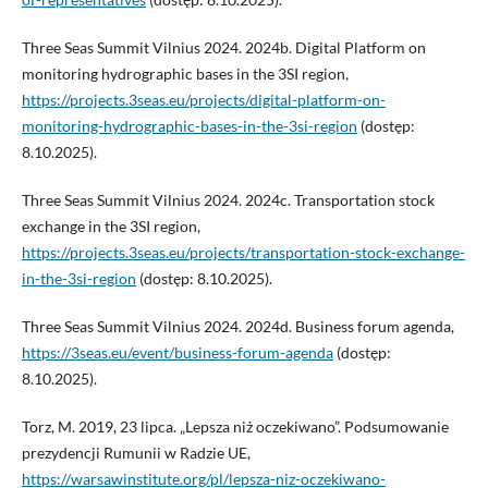
Three Seas Summit Vilnius 2024. 2024b. Digital Platform on
monitoring hydrographic bases in the 3SI region,
https://projects.3seas.eu/projects/digital-platform-on-
monitoring-hydrographic-bases-in-the-3si-region
(dostęp:
8.10.2025).
Three Seas Summit Vilnius 2024. 2024c. Transportation stock
exchange in the 3SI region,
https://projects.3seas.eu/projects/transportation-stock-exchange-
in-the-3si-region
(dostęp: 8.10.2025).
Three Seas Summit Vilnius 2024. 2024d. Business forum agenda,
https://3seas.eu/event/business-forum-agenda
(dostęp:
8.10.2025).
Torz, M. 2019, 23 lipca. „Lepsza niż oczekiwano”. Podsumowanie
prezydencji Rumunii w Radzie UE,
https://warsawinstitute.org/pl/lepsza-niz-oczekiwano-