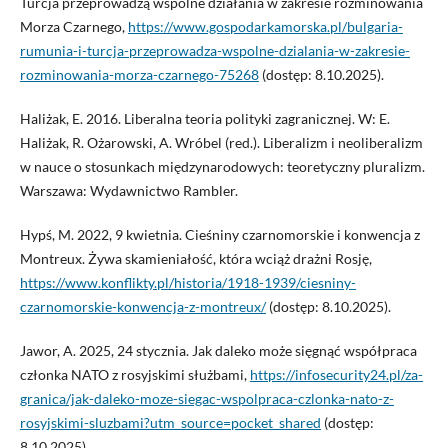
Turcja przeprowadzą wspólne działania w zakresie rozminowania
Morza Czarnego,
https://www.gospodarkamorska.pl/bulgaria-
rumunia-i-turcja-przeprowadza-wspolne-dzialania-w-zakresie-
rozminowania-morza-czarnego-75268
(dostęp: 8.10.2025).
Haliżak, E. 2016. Liberalna teoria polityki zagranicznej. W: E.
Haliżak, R. Ożarowski, A. Wróbel (red.). Liberalizm i neoliberalizm
w nauce o stosunkach międzynarodowych: teoretyczny pluralizm.
Warszawa: Wydawnictwo Rambler.
Hypś, M. 2022, 9 kwietnia. Cieśniny czarnomorskie i konwencja z
Montreux. Żywa skamieniałość, która wciąż drażni Rosję,
https://www.konflikty.pl/historia/1918-1939/ciesniny-
czarnomorskie-konwencja-z-montreux/
(dostęp: 8.10.2025).
Jawor, A. 2025, 24 stycznia. Jak daleko może sięgnąć współpraca
członka NATO z rosyjskimi służbami,
https://infosecurity24.pl/za-
granica/jak-daleko-moze-siegac-wspolpraca-czlonka-nato-z-
rosyjskimi-sluzbami?utm_source=pocket_shared
(dostęp:
8.10.2025).