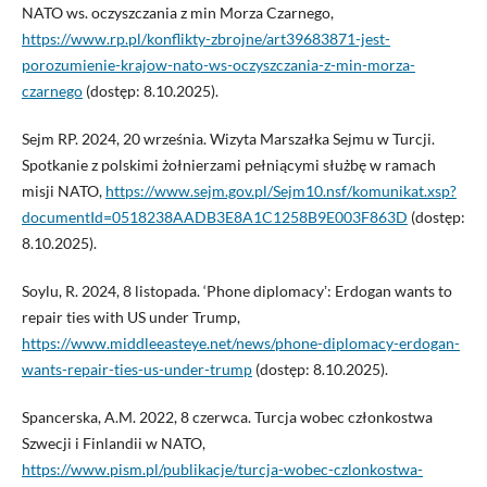
NATO ws. oczyszczania z min Morza Czarnego,
https://www.rp.pl/konflikty-zbrojne/art39683871-jest-
porozumienie-krajow-nato-ws-oczyszczania-z-min-morza-
czarnego
(dostęp: 8.10.2025).
Sejm RP. 2024, 20 września. Wizyta Marszałka Sejmu w Turcji.
Spotkanie z polskimi żołnierzami pełniącymi służbę w ramach
misji NATO,
https://www.sejm.gov.pl/Sejm10.nsf/komunikat.xsp?
documentId=0518238AADB3E8A1C1258B9E003F863D
(dostęp:
8.10.2025).
Soylu, R. 2024, 8 listopada. ‘Phone diplomacyʼ: Erdogan wants to
repair ties with US under Trump,
https://www.middleeasteye.net/news/phone-diplomacy-erdogan-
wants-repair-ties-us-under-trump
(dostęp: 8.10.2025).
Spancerska, A.M. 2022, 8 czerwca. Turcja wobec członkostwa
Szwecji i Finlandii w NATO,
https://www.pism.pl/publikacje/turcja-wobec-czlonkostwa-