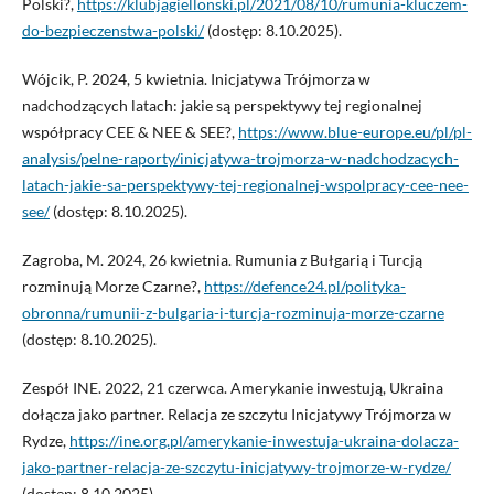
Polski?,
https://klubjagiellonski.pl/2021/08/10/rumunia-kluczem-
do-bezpieczenstwa-polski/
(dostęp: 8.10.2025).
Wójcik, P. 2024, 5 kwietnia. Inicjatywa Trójmorza w
nadchodzących latach: jakie są perspektywy tej regionalnej
współpracy CEE & NEE & SEE?,
https://www.blue-europe.eu/pl/pl-
analysis/pelne-raporty/inicjatywa-trojmorza-w-nadchodzacych-
latach-jakie-sa-perspektywy-tej-regionalnej-wspolpracy-cee-nee-
see/
(dostęp: 8.10.2025).
Zagroba, M. 2024, 26 kwietnia. Rumunia z Bułgarią i Turcją
rozminują Morze Czarne?,
https://defence24.pl/polityka-
obronna/rumunii-z-bulgaria-i-turcja-rozminuja-morze-czarne
(dostęp: 8.10.2025).
Zespół INE. 2022, 21 czerwca. Amerykanie inwestują, Ukraina
dołącza jako partner. Relacja ze szczytu Inicjatywy Trójmorza w
Rydze,
https://ine.org.pl/amerykanie-inwestuja-ukraina-dolacza-
jako-partner-relacja-ze-szczytu-inicjatywy-trojmorze-w-rydze/
(dostęp: 8.10.2025).