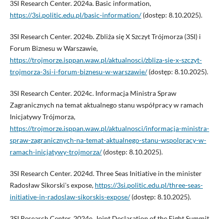
3SI Research Center. 2024a. Basic information,
https://3si.politic.edu.pl/basic-information/
(dostęp: 8.10.2025).
3SI Research Center. 2024b. Zbliża się X Szczyt Trójmorza (3SI) i
Forum Biznesu w Warszawie,
https://trojmorze.isppan.waw.pl/aktualnosci/zbliza-sie-x-szczyt-
trojmorza-3si-i-forum-biznesu-w-warszawie/
(dostęp: 8.10.2025).
3SI Research Center. 2024c. Informacja Ministra Spraw
Zagranicznych na temat aktualnego stanu współpracy w ramach
Inicjatywy Trójmorza,
https://trojmorze.isppan.waw.pl/aktualnosci/informacja-ministra-
spraw-zagranicznych-na-temat-aktualnego-stanu-wspolpracy-w-
ramach-inicjatywy-trojmorza/
(dostęp: 8.10.2025).
3SI Research Center. 2024d. Three Seas Initiative in the minister
Radosław Sikorskiʼs expose,
https://3si.politic.edu.pl/three-seas-
initiative-in-radoslaw-sikorskis-expose/
(dostęp: 8.10.2025).
3SI Research Center. 2024e. Joint Declaration of the Eight Summit