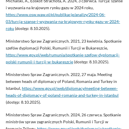
Michalski, A., Łoskot-Strachota, A. 2024, 3 czerwca. Turcja: szanse
i wyzwania na krajowym rynku gazu w 2024 roku,
https://www.osw.waw.pl/pl/publikacje/analizy/2024-06-
03/turcja-szanse-i-wyzwania-na-krajowym-rynku-gazu-w-2024-
roku
(dostęp: 8.10.2025).
Ministerstwo Spraw Zagranicznych. 2021, 23 kwietnia. Spotkanie
szefów dyplomacji Polski, Rumunii i Turcji w Bukareszcie,
https://www.gov.pl/web/rumunia/spotkanie-szefow-dyplomacji-
polski-rumunii-i-turcji-w-bukareszcie
(dostęp: 8.10.2025).
Ministerstwo Spraw Zagranicznych. 2022, 27 maja. Meeting
between heads of diplomacy of Poland, Romania and Turkey in
Istanbul,
https://www.gov.pl/web/diplomacy/meeting-between-
heads-of-diplomacy-of-poland-romania-and-turkey-in-istanbul
(dostęp: 8.10.2025).
Ministerstwo Spraw Zagranicznych. 2024, 26 czerwca. Spotkanie
ministrów spraw zagranicznych Polski, Rumunii i Turcji w
formacie Trilogu,
https://www.gov.pl/web/dyplomacja/spotkanie-