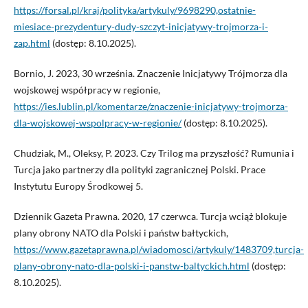
https://forsal.pl/kraj/polityka/artykuly/9698290,ostatnie-
miesiace-prezydentury-dudy-szczyt-inicjatywy-trojmorza-i-
zap.html
(dostęp: 8.10.2025).
Bornio, J. 2023, 30 września. Znaczenie Inicjatywy Trójmorza dla
wojskowej współpracy w regionie,
https://ies.lublin.pl/komentarze/znaczenie-inicjatywy-trojmorza-
dla-wojskowej-wspolpracy-w-regionie/
(dostęp: 8.10.2025).
Chudziak, M., Oleksy, P. 2023. Czy Trilog ma przyszłość? Rumunia i
Turcja jako partnerzy dla polityki zagranicznej Polski. Prace
Instytutu Europy Środkowej 5.
Dziennik Gazeta Prawna. 2020, 17 czerwca. Turcja wciąż blokuje
plany obrony NATO dla Polski i państw bałtyckich,
https://www.gazetaprawna.pl/wiadomosci/artykuly/1483709,turcja-
plany-obrony-nato-dla-polski-i-panstw-baltyckich.html
(dostęp:
8.10.2025).