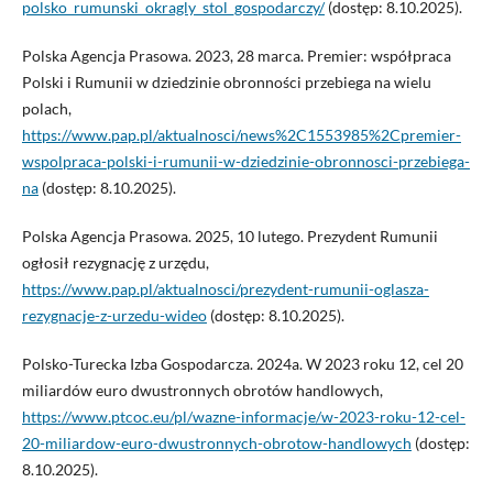
polsko_rumunski_okragly_stol_gospodarczy/
(dostęp: 8.10.2025).
Polska Agencja Prasowa. 2023, 28 marca. Premier: współpraca
Polski i Rumunii w dziedzinie obronności przebiega na wielu
polach,
https://www.pap.pl/aktualnosci/news%2C1553985%2Cpremier-
wspolpraca-polski-i-rumunii-w-dziedzinie-obronnosci-przebiega-
na
(dostęp: 8.10.2025).
Polska Agencja Prasowa. 2025, 10 lutego. Prezydent Rumunii
ogłosił rezygnację z urzędu,
https://www.pap.pl/aktualnosci/prezydent-rumunii-oglasza-
rezygnacje-z-urzedu-wideo
(dostęp: 8.10.2025).
Polsko-Turecka Izba Gospodarcza. 2024a. W 2023 roku 12, cel 20
miliardów euro dwustronnych obrotów handlowych,
https://www.ptcoc.eu/pl/wazne-informacje/w-2023-roku-12-cel-
20-miliardow-euro-dwustronnych-obrotow-handlowych
(dostęp:
8.10.2025).