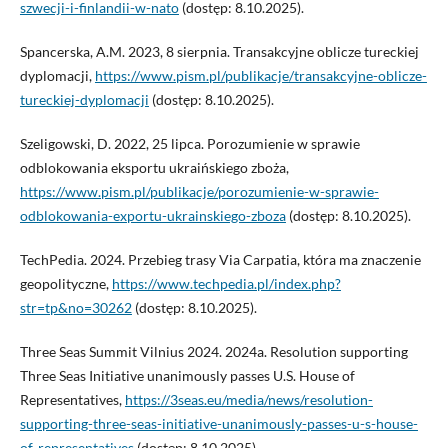
szwecji-i-finlandii-w-nato
(dostęp: 8.10.2025).
Spancerska, A.M. 2023, 8 sierpnia. Transakcyjne oblicze tureckiej
dyplomacji,
https://www.pism.pl/publikacje/transakcyjne-oblicze-
tureckiej-dyplomacji
(dostęp: 8.10.2025).
Szeligowski, D. 2022, 25 lipca. Porozumienie w sprawie
odblokowania eksportu ukraińskiego zboża,
https://www.pism.pl/publikacje/porozumienie-w-sprawie-
odblokowania-exportu-ukrainskiego-zboza
(dostęp: 8.10.2025).
TechPedia. 2024. Przebieg trasy Via Carpatia, która ma znaczenie
geopolityczne,
https://www.techpedia.pl/index.php?
str=tp&no=30262
(dostęp: 8.10.2025).
Three Seas Summit Vilnius 2024. 2024a. Resolution supporting
Three Seas Initiative unanimously passes U.S. House of
Representatives,
https://3seas.eu/media/news/resolution-
supporting-three-seas-initiative-unanimously-passes-u-s-house-
of-representatives
(dostęp: 8.10.2025).