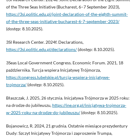
of the Three Seas Initiative (Bucharest, 6–7 September 2023),
https://3si.politic.edu.pl/joint-declaration-of-the-eighth-summit-
of-the-three-seas-initiative-bucharest-6-7-september-2023/
(dostęp: 8.10.2025).
3SI Research Center. 2024f. Declarations,
https://3si.politic.edu.pl/declarations/
(dostęp: 8.10.2025).
3Seas Local Government Congress. Economic Forum. 2021, 18
października. Turcja wspiera Inicjatywę Trójmorza,
https://congress.lubelskie.pl/turcja-wspiera-inicjatywe-
trojmorza/
(dostęp: 8.10.2025).
Błaszczak, J. 2025, 26 stycznia. Inicjatywa Trójmorza w 2025 roku:
na drodze do jubileuszu,
https://ine.org.pl/inicjatywa-trojmorza-
w-2025-roku-na-drodze-do-jubileuszu/
(dostęp: 8.10.2025).
Bojanowicz, R. 2024, 21 grudnia. Ostatnie miesiące prezydentury
Dudy: Szczyt Inicjatywy Trójmorza i zaproszenie Trumpa,