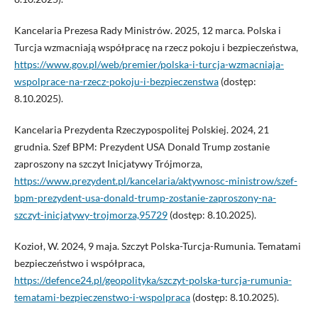
Kancelaria Prezesa Rady Ministrów. 2025, 12 marca. Polska i
Turcja wzmacniają współpracę na rzecz pokoju i bezpieczeństwa,
https://www.gov.pl/web/premier/polska-i-turcja-wzmacniaja-
wspolprace-na-rzecz-pokoju-i-bezpieczenstwa
(dostęp:
8.10.2025).
Kancelaria Prezydenta Rzeczypospolitej Polskiej. 2024, 21
grudnia. Szef BPM: Prezydent USA Donald Trump zostanie
zaproszony na szczyt Inicjatywy Trójmorza,
https://www.prezydent.pl/kancelaria/aktywnosc-ministrow/szef-
bpm-prezydent-usa-donald-trump-zostanie-zaproszony-na-
szczyt-inicjatywy-trojmorza,95729
(dostęp: 8.10.2025).
Kozioł, W. 2024, 9 maja. Szczyt Polska-Turcja-Rumunia. Tematami
bezpieczeństwo i współpraca,
https://defence24.pl/geopolityka/szczyt-polska-turcja-rumunia-
tematami-bezpieczenstwo-i-wspolpraca
(dostęp: 8.10.2025).