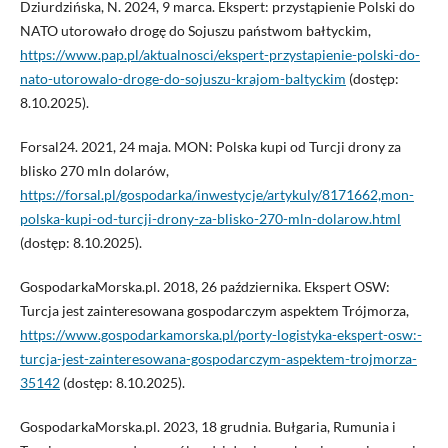
Dziurdzińska, N. 2024, 9 marca. Ekspert: przystąpienie Polski do
NATO utorowało drogę do Sojuszu państwom bałtyckim,
https://www.pap.pl/aktualnosci/ekspert-przystapienie-polski-do-
nato-utorowalo-droge-do-sojuszu-krajom-baltyckim
(dostęp:
8.10.2025).
Forsal24. 2021, 24 maja. MON: Polska kupi od Turcji drony za
blisko 270 mln dolarów,
https://forsal.pl/gospodarka/inwestycje/artykuly/8171662,mon-
polska-kupi-od-turcji-drony-za-blisko-270-mln-dolarow.html
(dostęp: 8.10.2025).
GospodarkaMorska.pl. 2018, 26 października. Ekspert OSW:
Turcja jest zainteresowana gospodarczym aspektem Trójmorza,
https://www.gospodarkamorska.pl/porty-logistyka-ekspert-osw:-
turcja-jest-zainteresowana-gospodarczym-aspektem-trojmorza-
35142
(dostęp: 8.10.2025).
GospodarkaMorska.pl. 2023, 18 grudnia. Bułgaria, Rumunia i