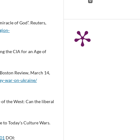
0
miracle of God”. Reuters,
gion-
ing the CIA for an Age of
. Boston Review, March 14,
gay-war-on-ukraine/
 of the West: Can the liberal
ge to Today’s Culture Wars.
001
DOI: