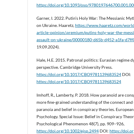
https://doi.org/10.1093/oso/9780197646700.001.0
Garner, I. 2022. Putin’s Holy War: The Messianic Myt
on Ukraine. Haaretz,
https://www.haaretz.com/worl
article-opinion/.premium/putins-holy-war-the-messi
assault-on-ukraine/00000180-d65b-d452-a1fa-d7f
19.09.2024).
Hale, H.E. 2015. Patronal politics: Eurasian regime 
perspective. Cambridge University Press.
https://doi.org/10.1017/CBO9781139683524
DOI:
https://doi.org/10.1017/CBO9781139683524
Imhoff, R., Lamberty, P. 2018. How paranoid are cons
more fine-grained understanding of the connect and
paranoia and belief in conspiracy theories. European
Psychology. Special Issue: Belief in Conspiracy Theori
Psychological Phenomenon 48(7), pp. 909–926,
https://doi.org/10.1002/ejsp.2494
DOI:
https://doi.o