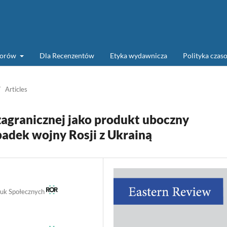
torów
Dla Recenzentów
Etyka wydawnicza
Polityka cza
/
Articles
zagranicznej jako produkt uboczny
padek wojny Rosji z Ukrainą
Nauk Społecznych