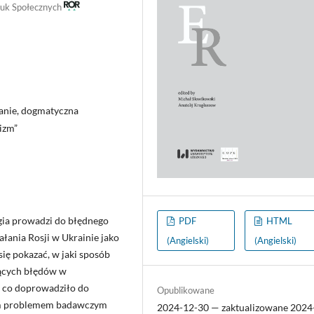
Nauk Społecznych
ganie, dogmatyczna
izm”
ogia prowadzi do błędnego
PDF
HTML
ałania Rosji w Ukrainie jako
(Angielski)
(Angielski)
się pokazać, w jaki sposób
zących błędów w
y, co doprowadziło do
Opublikowane
nym problemem badawczym
2024-12-30 — zaktualizowane 2024