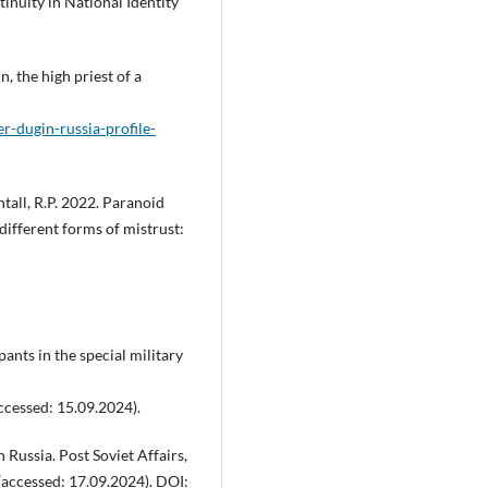
inuity in National Identity
, the high priest of a
r-dugin-russia-profile-
entall, R.P. 2022. Paranoid
different forms of mistrust:
ants in the special military
ccessed: 15.09.2024).
n Russia. Post Soviet Affairs,
(accessed: 17.09.2024). DOI: