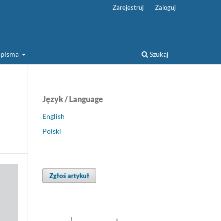
Zarejestruj
Zaloguj
sopisma
Szukaj
Język / Language
English
Polski
Zgłoś artykuł