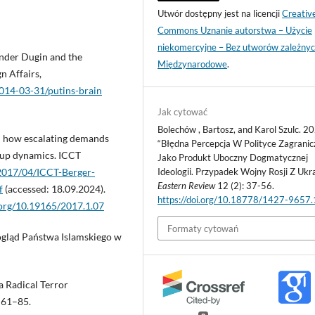
Utwór dostępny jest na licencji
Creativ
Commons Uznanie autorstwa – Użycie
niekomercyjne – Bez utworów zależnyc
ander Dugin and the
Międzynarodowe
.
n Affairs,
2014-03-31/putins-brain
Jak cytować
Bolechów , Bartosz, and Karol Szulc. 2
y: how escalating demands
“Błędna Percepcja W Polityce Zagranic
oup dynamics. ICCT
Jako Produkt Uboczny Dogmatycznej
Ideologii. Przypadek Wojny Rosji Z Ukra
/2017/04/ICCT-Berger-
Eastern Review
12 (2): 37-56.
f
(accessed: 18.09.2024).
https://doi.org/10.18778/1427-9657
.org/10.19165/2017.1.07
Formaty cytowań
ogląd Państwa Islamskiego w
a Radical Terror
 61–85.