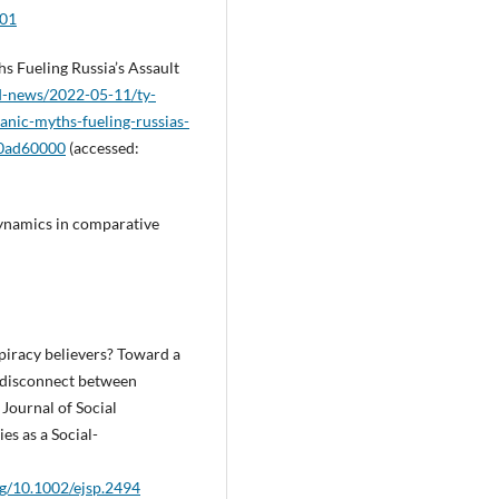
001
hs Fueling Russia’s Assault
d-news/2022-05-11/ty-
anic-myths-fueling-russias-
f0ad60000
(accessed:
dynamics in comparative
piracy believers? Toward a
 disconnect between
 Journal of Social
es as a Social-
rg/10.1002/ejsp.2494