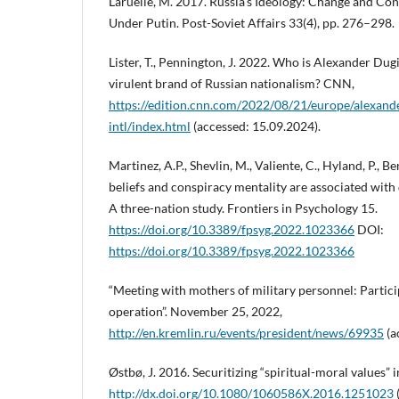
Laruelle, M. 2017. Russia’s Ideology: Change and Cont
Under Putin. Post-Soviet Affairs 33(4), pp. 276–298.
Lister, T., Pennington, J. 2022. Who is Alexander Dugin
virulent brand of Russian nationalism? CNN,
https://edition.cnn.com/2022/08/21/europe/alexande
intl/index.html
(accessed: 15.09.2024).
Martinez, A.P., Shevlin, M., Valiente, C., Hyland, P., B
beliefs and conspiracy mentality are associated with 
A three-nation study. Frontiers in Psychology 15.
https://doi.org/10.3389/fpsyg.2022.1023366
DOI:
https://doi.org/10.3389/fpsyg.2022.1023366
“Meeting with mothers of military personnel: Particip
operation”. November 25, 2022,
http://en.kremlin.ru/events/president/news/69935
(a
Østbø, J. 2016. Securitizing “spiritual-moral values” i
http://dx.doi.org/10.1080/1060586X.2016.1251023