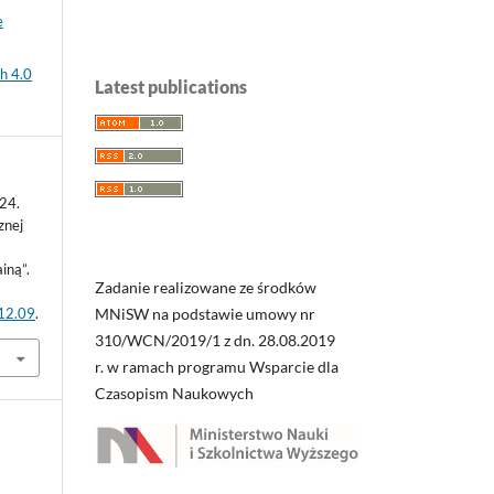
e
h 4.0
Latest publications
024.
znej
iną”.
Zadanie realizowane ze środków
MNiSW na podstawie umowy nr
.12.09
.
310/WCN/2019/1 z dn. 28.08.2019
r. w ramach programu Wsparcie dla
Czasopism Naukowych