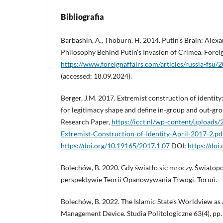
Bibliografia
Barbashin, A., Thoburn, H. 2014. Putin’s Brain: Alex
Philosophy Behind Putin’s Invasion of Crimea. Foreig
https://www.foreignaffairs.com/articles/russia-fsu/
(accessed: 18.09.2024).
Berger, J.M. 2017. Extremist construction of identit
for legitimacy shape and define in-group and out-gr
Research Paper,
https://icct.nl/wp-content/uploads
Extremist-Construction-of-Identity-April-2017-2.pd
https://doi.org/10.19165/2017.1.07
DOI:
https://doi
Bolechów, B. 2020. Gdy światło się mroczy. Światop
perspektywie Teorii Opanowywania Trwogi. Toruń.
Bolechów, B. 2022. The Islamic State’s Worldview as 
Management Device. Studia Politologiczne 63(4), pp.