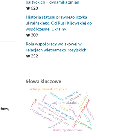
bałtyckich – dynamika zmian
628
Historia statusu prawnego języka
ukraińskiego. Od Rusi Kijowskiej do
współczesnej Ukrainy
309
Rola współpracy wojskowej w
relacjach wietnamsko-rosyjskich
252
Słowa kluczowe
relacje transatlantyckie
ambedkar
trójmorze
„putinizm”
skansen
indie
trump
błędne postrzeganie
osadnictwo celtyckie
wojna w ukrainie
inicjatywa trójmorza
biden
rosja
dalici
chów,
muzeum
centralna polska
litwa
miecz celtycki
polityka
pandemia
bojowie
stany zjednoczone