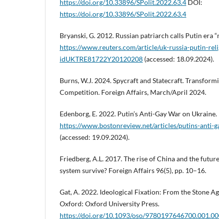
https://doi.org/10.33896/SPolit.2022.63.4
DOI:
https://doi.org/10.33896/SPolit.2022.63.4
Bryanski, G. 2012. Russian patriarch calls Putin era “
https://www.reuters.com/article/uk-russia-putin-reli
idUKTRE81722Y20120208
(accessed: 18.09.2024).
Burns, W.J. 2024. Spycraft and Statecraft. Transform
Competition. Foreign Affairs, March/April 2024.
Edenborg, E. 2022. Putin’s Anti-Gay War on Ukraine
https://www.bostonreview.net/articles/putins-anti-
(accessed: 19.09.2024).
Friedberg, A.L. 2017. The rise of China and the future
system survive? Foreign Affairs 96(5), pp. 10–16.
Gat, A. 2022. Ideological Fixation: From the Stone A
Oxford: Oxford University Press.
https://doi.org/10.1093/oso/9780197646700.001.0