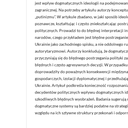
jest wpływ dogmatycznych ideologii na podejmowani
zagranicznej. Na potrzeby artykułu autorzy konceptua
„putinizmu”. W artykule zbadano, w jaki sposób ideolog
poznawcze, kształtując i często zniekształcając pos
politycznych. Prowadzi to do błędnej interpretacji in
narodów, czego przykładem jest błędne postrzeganie
Ukrainie jako zachodniego spisku, a nie oddolnego r
autorytaryzmowi. Autorzy konkludują, że dogmatycz
przyczyniają się do błędnego postrzegania polityki z
błędnych i często agresywnych decyzji. W przypadku
doprowadziły do poważnych konsekwencji międzyna
gospodarczych, izolacji dyplomatycznej i przedłużają
Ukrainie. Artykuł podkreśla konieczność rozpoznania
decydentów politycznych wpływu dogmatycznych ideo
szkodliwych błędnych wyobrażeń. Badania sugerują 
dogmatyczne systemy są bardziej podatne na strateg
względu na ich sztywne struktury przekonań i odpor