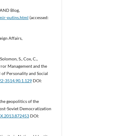
 RAND Blog,
mir-putins.html
(accessed:
eign Affairs,
 Solomon, S., Cox, C.,
 Terror Management and the
 of Personality and Social
022-3514.90.1.129
DOI:
the geopolitics of the
Post-Soviet Democratization
86X.2013.872453
DOI: