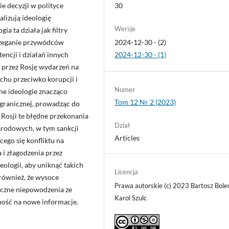
30
e decyzji w polityce
lizują ideologię
Wersje
ia ta działa jak filtry
2024-12-30 - (2)
trzeganie przywódców
2024-12-30 - (1)
tencji i działań innych
 przez Rosję wydarzeń na
uchu przeciwko korupcji i
Numer
ne ideologie znacząco
Tom 12 Nr 2 (2023)
agranicznej, prowadząc do
 Rosji te błędne przekonania
Dział
rodowych, w tym sankcji
Articles
cego się konfliktu na
 i złagodzenia przez
logii, aby uniknąć takich
Licencja
również, że wysoce
Prawa autorskie (c) 2023 Bartosz Bole
iczne niepowodzenia ze
Karol Szulc
ność na nowe informacje.