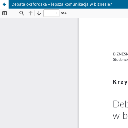
Debata oksfordzka – lepsza komunikacja w biznesie?