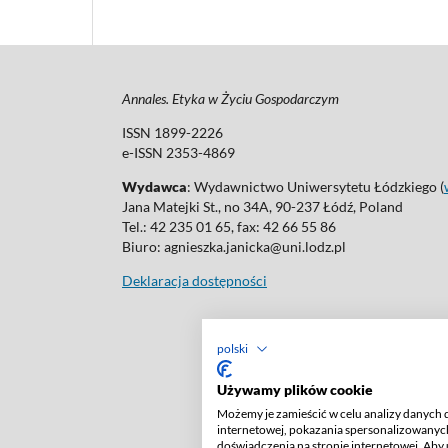
Annales. Etyka w Życiu Gospodarczym
ISSN 1899-2226
e-ISSN 2353-4869
Wydawca
: Wydawnictwo Uniwersytetu Łódzkiego (
Jana Matejki St., no 34A, 90-237 Łódź, Poland
Tel.: 42 235 01 65, fax: 42 66 55 86
Biuro: agnieszka.janicka@uni.lodz.pl
Deklaracja dostępności
polski
Używamy plików cookie
Możemy je zamieścić w celu analizy danych 
internetowej, pokazania spersonalizowanych
doświadczenia na stronie internetowej. Aby 