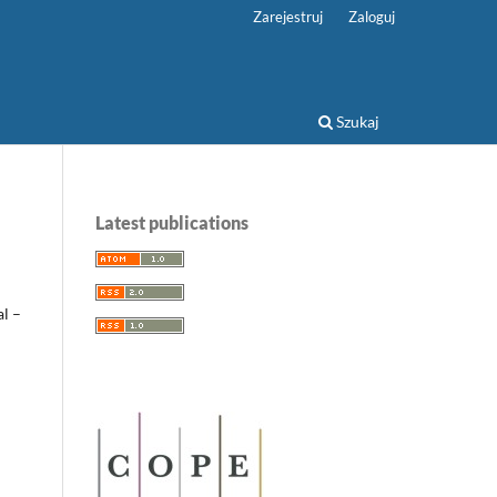
Zarejestruj
Zaloguj
Szukaj
Latest publications
l –