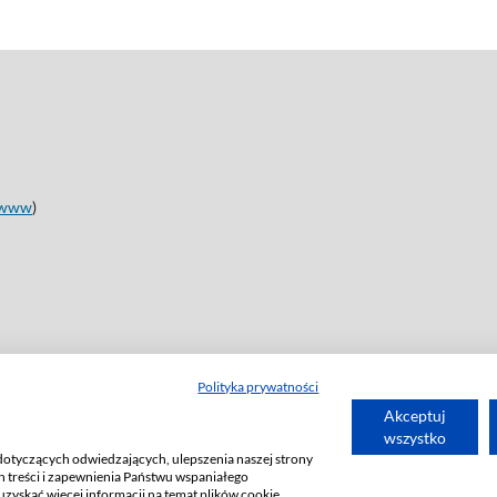
www
)
Polityka prywatności
Akceptuj
wszystko
dotyczących odwiedzających, ulepszenia naszej strony
 treści i zapewnienia Państwu wspaniałego
uzyskać więcej informacji na temat plików cookie,