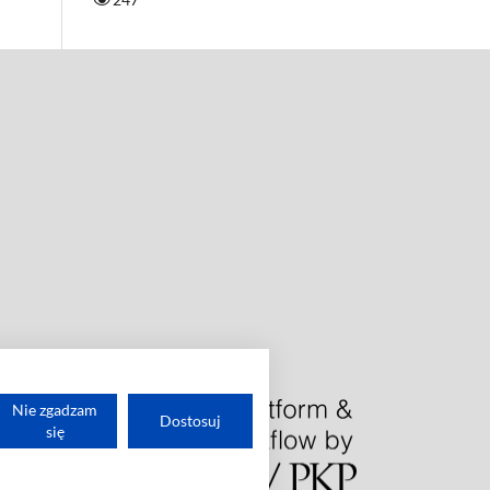
Nie zgadzam
Dostosuj
się