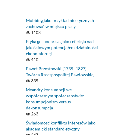
Mobbing jako przykład nieetycznych
zachowań w miejscu pracy
1103
Etyka gospodarcza jako refleksja nad
jakościowym potencjałem działalności
ekonomicznej
410
Paweł Brzostowski (1739–1827).
Twórca Rzeczpospolitej Pawłowskiej
335
Meandry konsumpcji we
współczesnym społeczeństwie:
konsumpcjonizm versus
dekonsumpcja
263
Świadomość konfliktu interesów jako
akademicki standard etyczny
247