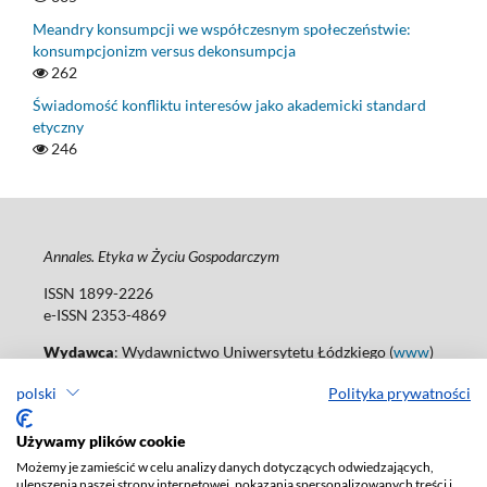
Meandry konsumpcji we współczesnym społeczeństwie:
konsumpcjonizm versus dekonsumpcja
262
Świadomość konfliktu interesów jako akademicki standard
etyczny
246
Annales. Etyka w Życiu Gospodarczym
ISSN 1899-2226
e-ISSN 2353-4869
Wydawca
: Wydawnictwo Uniwersytetu Łódzkiego (
www
)
Jana Matejki St., no 34A, 90-237 Łódź, Poland
polski
Polityka prywatności
Tel.: 42 235 01 65, fax: 42 66 55 86
Biuro: agnieszka.janicka@uni.lodz.pl
Używamy plików cookie
Deklaracja dostępności
Możemy je zamieścić w celu analizy danych dotyczących odwiedzających,
ulepszenia naszej strony internetowej, pokazania spersonalizowanych treści i