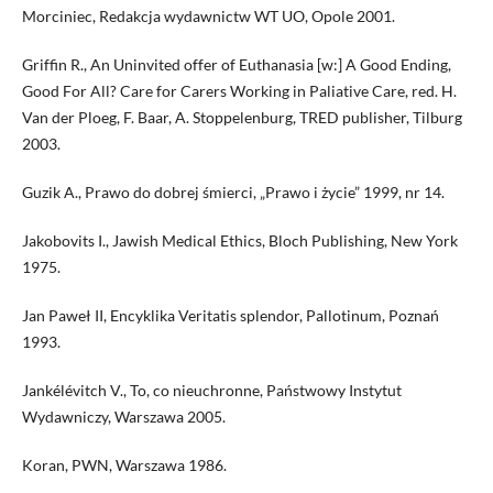
Morciniec, Redakcja wydawnictw WT UO, Opole 2001.
Griffin R., An Uninvited offer of Euthanasia [w:] A Good Ending,
Good For All? Care for Carers Working in Paliative Care, red. H.
Van der Ploeg, F. Baar, A. Stoppelenburg, TRED publisher, Tilburg
2003.
Guzik A., Prawo do dobrej śmierci, „Prawo i życie” 1999, nr 14.
Jakobovits I., Jawish Medical Ethics, Bloch Publishing, New York
1975.
Jan Paweł II, Encyklika Veritatis splendor, Pallotinum, Poznań
1993.
Jankélévitch V., To, co nieuchronne, Państwowy Instytut
Wydawniczy, Warszawa 2005.
Koran, PWN, Warszawa 1986.