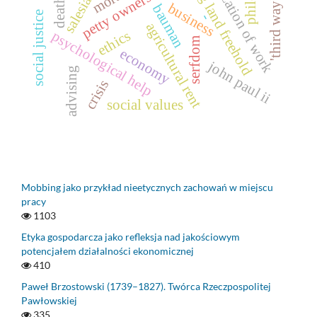
humanization of work
granting land freehold
petty ownership
salesians
death
'third way'
business
bauman
social justice
-
agricultural rent
ethics
psychological help
serfdom
economy
john paul ii
advising
crisis
social values
Mobbing jako przykład nieetycznych zachowań w miejscu
pracy
1103
Etyka gospodarcza jako refleksja nad jakościowym
potencjałem działalności ekonomicznej
410
Paweł Brzostowski (1739–1827). Twórca Rzeczpospolitej
Pawłowskiej
335