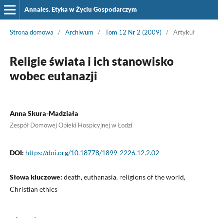
Annales. Etyka w Życiu Gospodarczym
Strona domowa
/
Archiwum
/
Tom 12 Nr 2 (2009)
/
Artykuł
Religie świata i ich stanowisko
wobec eutanazji
Anna Skura-Madziała
Zespół Domowej Opieki Hospicyjnej w Łodzi
DOI:
https://doi.org/10.18778/1899-2226.12.2.02
Słowa kluczowe:
death, euthanasia, religions of the world,
Christian ethics