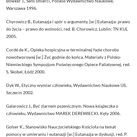
Bowker J., Sens śmierci, Polskie Wydawnictwo Naukowe,
Warszawa 1996.
Chyrowicz B., Eutanazja i spór o argumenty, [w:] Eutanazja: prawo
do życia – prawo do wolności, red. B. Chyrowicz, Lublin: TN KUL
2005.
Cordé de K., Opieka hospicyjna w terminalnej fazie choroby
nowotworowej [w:] Żyć godnie do końca. Materiały z Polsko-
Niemieckiego Sympozjum Poświęconego Opiece Paliatywnej, red.
S. Skobel, Łódź 2000.
Dyk W., Etyczny wymiar człowieka, Wydawnictwo Naukowe US,
Szczecin 2002.
Galarowicz J., Być ziarnem pszenicznym. Nowa książeczka o
człowieku, Wydawnictwo MAREK DEREWIECKI, Kęty 2006.
Golser K., Stanowisko Nauczycielskiego Kościoła na temat
pomocy w umieraniu i eutanazji [w:] Eutanazja w dyskusji, red. P.