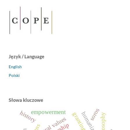
Język / Language
English
Polski
Słowa kluczowe
soros
empowerment
history
philosophy
moral values