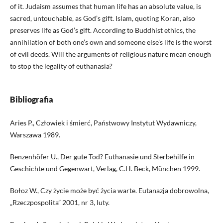
of it. Judaism assumes that human life has an absolute value, is
sacred, untouchable, as God’s gift. Islam, quoting Koran, also
preserves life as God’s gift. According to Buddhist ethics, the
annihilation of both one’s own and someone else’s life is the worst
of evil deeds. Will the arguments of religious nature mean enough
to stop the legality of euthanasia?
Bibliografia
Aries P., Człowiek i śmierć, Państwowy Instytut Wydawniczy,
Warszawa 1989.
Benzenhöfer U., Der gute Tod? Euthanasie und Sterbehilfe in
Geschichte und Gegenwart, Verlag, C.H. Beck, München 1999.
Bołoz W., Czy życie może być życia warte. Eutanazja dobrowolna,
„Rzeczpospolita” 2001, nr 3, luty.