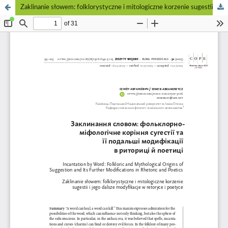
Zaklinanie słowem: folklorystyczne i mitologiczne korzenie sugestii i jego dalsze modyfikacje w retoryce i poetyce