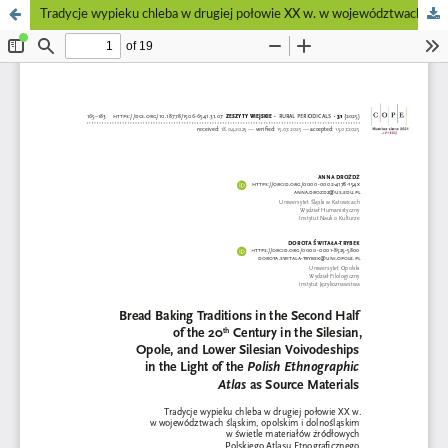
Tradycje wypieku chleba w drugiej połowie XX w. w województwach śląskim, opolskim i dolnośląskim w świetle materiałów źródłowych Polskiego Atlasu Etnograficznego