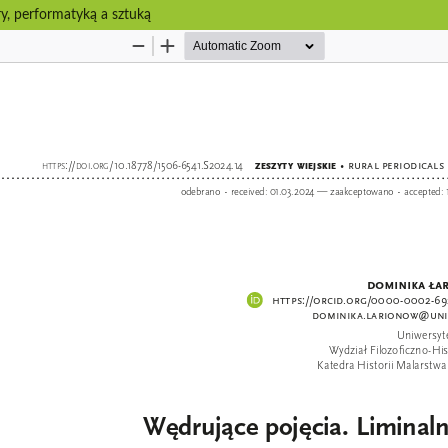
ry, performatyką a sztuką