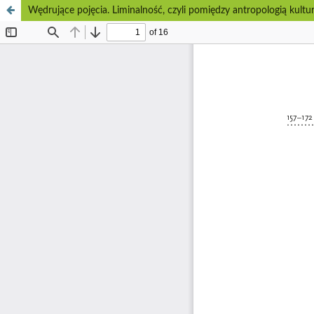
Wędrujące pojęcia. Liminalność, czyli pomiędzy antropologią kultu