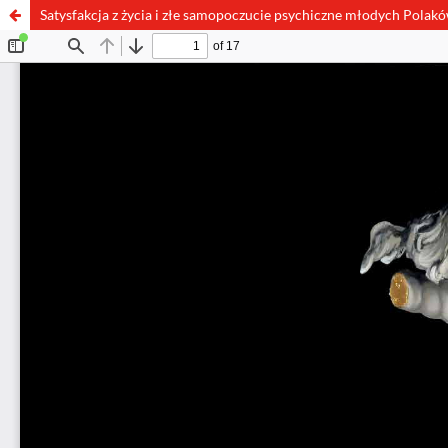
Satysfakcja z życia i złe samopoczucie psychiczne młodych Polak