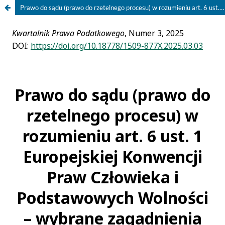
Prawo do sądu (prawo do rzetelnego procesu) w rozumieniu art. 6 ust. 1 Europejskiej Konwencji Praw Człowieka i Podstawowych Wolności – wybrane zagadnienia kluczowe dla zrozumienia standardu konwencyjnego w dziedzinie podatków