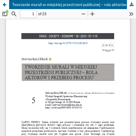
Tworzenie murali w miejskiej przestrzeni publicznej – rola aktorów i przebieg procesu