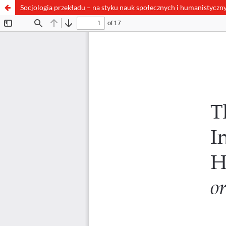
Socjologia przekładu – na styku nauk społecznych i humanistycznyc