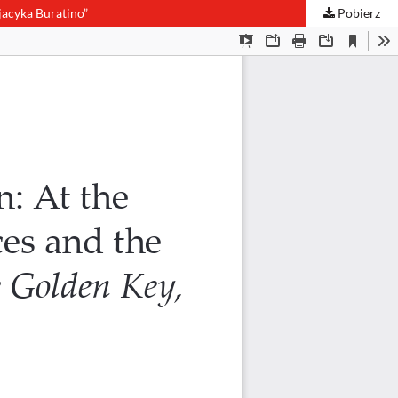
jacyka Buratino”
Pobierz