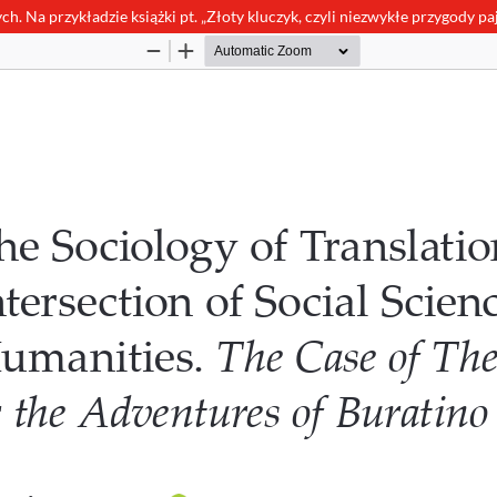
h. Na przykładzie książki pt. „Złoty kluczyk, czyli niezwykłe przygody pa