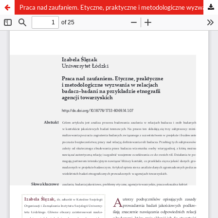
Praca nad zaufaniem. Etyczne, praktyczne i metodologiczne wyzwania w relacjach badacz–badani na przykładzie etnografii agencji towarzyskich