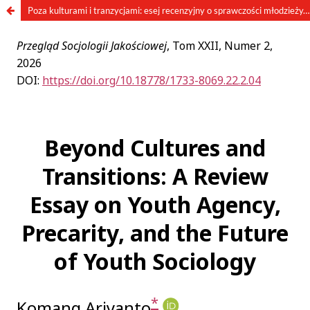
Poza kulturami i tranzycjami: esej recenzyjny o sprawczości młodzieży, prekaryjności oraz przyszłości socjologii młodzieży