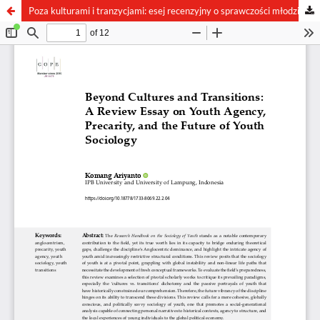
Poza kulturami i tranzycjami: esej recenzyjny o sprawczości młodzieży, prekaryjności oraz przyszłości socjologii młodzieży