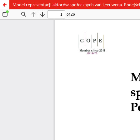
Model reprezentacji aktorów społecznych van Leeuwena. Podejśc