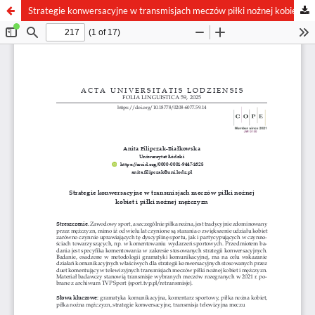
Strategie konwersacyjne w transmisjach meczów piłki nożnej kobiet i piłki nożnej mężczyzn