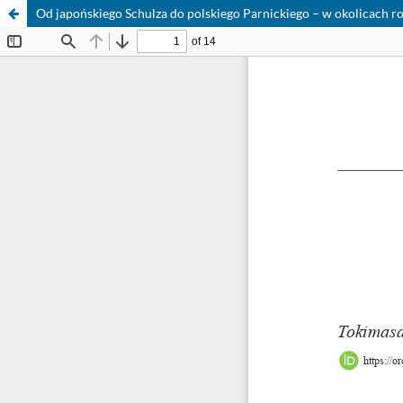
Od japońskiego Schulza do polskiego Parnickiego – w okolicach r