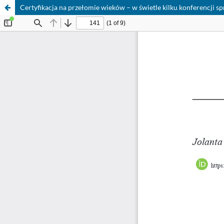
Certyfikacja na przełomie wieków – w świetle kilku konferencji sp