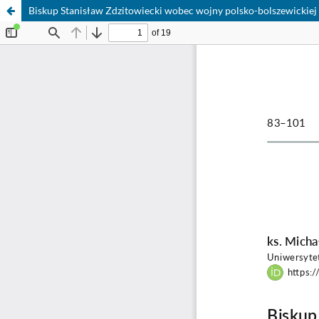
Biskup Stanisław Zdzitowiecki wobec wojny polsko-bolszewickiej