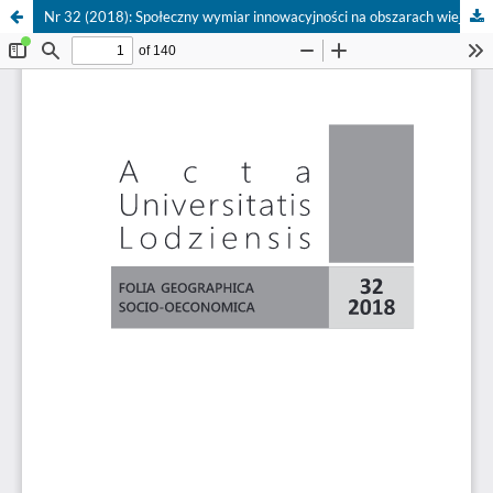
Nr 32 (2018): Społeczny wymiar innowacyjności na obszarach wiejskich 2.