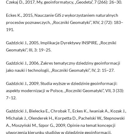
Czekaj D., 2017, My, geoinformatycy, „Geodeta”, 7 (266): 26–30.
Eckes K., 2015, Nauczanie GIS z wykorzystaniem naturalnych
procesów poznawczych, „Roczniki Geomatyki”, XIV, 2 (72): 183–
191.
Gaździcki J., 2005, Implikacje Dyrektywy INSPIRE, „Roczniki
Geomatyki”, III, 3: 19–25.
Gaździcki J., 2006, Zakres tematyczny dziedziny geoinformacji
jako nauki i technologii, „Roczniki Geomatyki”, IV, 2: 15–27.
Gaździcki J., 2009, Studia wyższe w dziedzinie geoinformacji:
aspekty modernizacji w Polsce, „Roczniki Geomatyki”, VII, 3 (33):
7–12.
Gaździcki J., Bielecka E., Chrobak T., Eckes K., Iwaniak A., Kozak J.,
Michalak J., Olenderek H., Korpetta D., Pachelski W., Stepnowski
A., Moszyński M., Szpor G., 2009, Opinie na temat koncepcji
utworzenia kierunku studiów w dziedzinie geoinformacji,