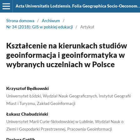
Acta Universitatis Lodziensis. Folia Geographica Socio-Oeconomica
Strona domowa
/
Archiwum
/
Nr 34 (2018): GIS w polskiej edukacji
/
Artykuł
Kształcenie na kierunkach studiów
geoinformacja i geoinformatyka w
wybranych uczelniach w Polsce
Krzysztof Będkowski
Uniwersytet Łódzki, Wydział Nauk Geograficznych, Instytut Geografii
Miast i Turyzmu, Zakład Geoinformacji
Łukasz Chabudziński
Uniwersytet Marii Curie-Skłodowskiej w Lublinie, Wydział Nauk o
Ziemi i Gospodarki Przestrzennej, Pracownia Geoinformacji
Dariusz Gotlib