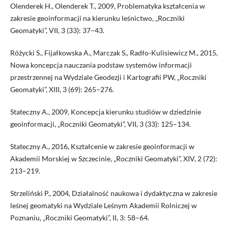
Olenderek H., Olenderek T., 2009, Problematyka kształcenia w
zakresie geoinformacji na kierunku leśnictwo, „Roczniki
Geomatyki”, VII, 3 (33): 37–43.
Różycki S., Fijałkowska A., Marczak S., Radło-Kulisiewicz M., 2015,
Nowa koncepcja nauczania podstaw systemów informacji
przestrzennej na Wydziale Geodezji i Kartografii PW, „Roczniki
Geomatyki”, XIII, 3 (69): 265–276.
Stateczny A., 2009, Koncepcja kierunku studiów w dziedzinie
geoinformacji, „Roczniki Geomatyki”, VII, 3 (33): 125–134.
Stateczny A., 2016, Kształcenie w zakresie geoinformacji w
Akademii Morskiej w Szczecinie, „Roczniki Geomatyki”, XIV, 2 (72):
213–219.
Strzeliński P., 2004, Działalność naukowa i dydaktyczna w zakresie
leśnej geomatyki na Wydziale Leśnym Akademii Rolniczej w
Poznaniu, „Roczniki Geomatyki”, II, 3: 58–64.