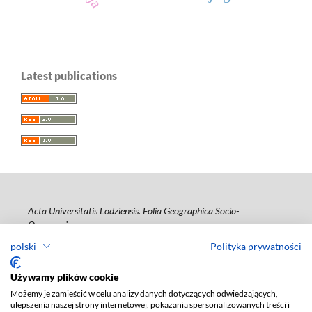
Latest publications
Acta Universitatis Lodziensis. Folia Geographica Socio-
Oeconomica
polski
Polityka prywatności
ISSN: 1508-1117
e-ISSN: 2353-4826
Używamy plików cookie
Deklaracja dostępności
Możemy je zamieścić w celu analizy danych dotyczących odwiedzających,
ulepszenia naszej strony internetowej, pokazania spersonalizowanych treści i