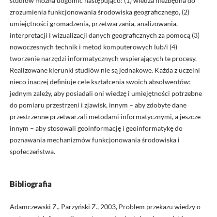
studiów można uogólnić następująco: (1) wiedza niezbędna do
zrozumienia funkcjonowania środowiska geograficznego, (2)
umiejętności gromadzenia, przetwarzania, analizowania,
interpretacji i wizualizacji danych geograficznych za pomocą (3)
nowoczesnych technik i metod komputerowych lub/i (4)
tworzenie narzędzi informatycznych wspierających te procesy.
Realizowane kierunki studiów nie są jednakowe. Każda z uczelni
nieco inaczej definiuje cele kształcenia swoich absolwentów:
jednym zależy, aby posiadali oni wiedzę i umiejętności potrzebne
do pomiaru przestrzeni i zjawisk, innym – aby zdobyte dane
przestrzenne przetwarzali metodami informatycznymi, a jeszcze
innym – aby stosowali geoinformację i geoinformatykę do
poznawania mechanizmów funkcjonowania środowiska i
społeczeństwa.
Bibliografia
Adamczewski Z., Parzyński Z., 2003, Problem przekazu wiedzy o