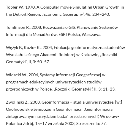
Tobler W., 1970, A Computer movie Simulating Urban Growth in
the Detroit Region, „Economic Geography”, 46: 234–240.
Tomlinson R., 2008, Rozważania o GIS. Planowanie Systemów
Informacji dla Menadżerów, ESRI Polska, Warszawa.
Wężyk P., Kozioł K., 2004, Edukacja geoinformatyczna studentów
Wydziału Leśnego Akademii Rolniczej w Krakowie, „Roczniki
Geomatyki”, II, 3: 50–57.
Widacki W., 2004, Systemy Informacji Geograficznej w
programach edukacyjnych uniwersyteckich studiów
przyrodniczych w Polsce, „Roczniki Geomatyki”, II, 3: 11–23.
Zwoliński Z., 2003, Geoinformacja – studia uniwersyteckie, [w:]
Ogólnopolskie Sympozjum Geoinformacji „Geoinformacja
zintegrowanym narzędziem badań przestrzennych”, Wrocław–
Polanica Zdrój, 15–17 września 2003, Streszczenia: 77.