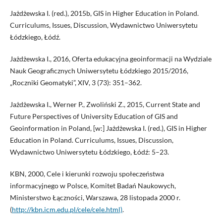
Jażdżewska I. (red.), 2015b, GIS in Higher Education in Poland.
Curriculums, Issues, Discussion, Wydawnictwo Uniwersytetu
Łódzkiego, Łódź.
Jażdżewska I., 2016, Oferta edukacyjna geoinformacji na Wydziale
Nauk Geograficznych Uniwersytetu Łódzkiego 2015/2016,
„Roczniki Geomatyki”, XIV, 3 (73): 351–362.
Jażdżewska I., Werner P., Zwoliński Z., 2015, Current State and
Future Perspectives of University Education of GIS and
Geoinformation in Poland, [w:] Jażdżewska I. (red.), GIS in Higher
Education in Poland. Curriculums, Issues, Discussion,
Wydawnictwo Uniwersytetu Łódzkiego, Łódź: 5–23.
KBN, 2000, Cele i kierunki rozwoju społeczeństwa
informacyjnego w Polsce, Komitet Badań Naukowych,
Ministerstwo Łączności, Warszawa, 28 listopada 2000 r.
(
http://kbn.icm.edu.pl/cele/cele.html)
.