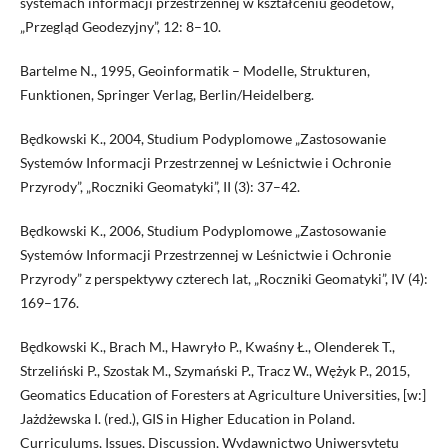
systemach informacji przestrzennej w kształceniu geodetów,
„Przegląd Geodezyjny”, 12: 8–10.
Bartelme N., 1995, Geoinformatik – Modelle, Strukturen,
Funktionen, Springer Verlag, Berlin/Heidelberg.
Będkowski K., 2004, Studium Podyplomowe „Zastosowanie
Systemów Informacji Przestrzennej w Leśnictwie i Ochronie
Przyrody”, „Roczniki Geomatyki”, II (3): 37–42.
Będkowski K., 2006, Studium Podyplomowe „Zastosowanie
Systemów Informacji Przestrzennej w Leśnictwie i Ochronie
Przyrody” z perspektywy czterech lat, „Roczniki Geomatyki”, IV (4):
169–176.
Będkowski K., Brach M., Hawryło P., Kwaśny Ł., Olenderek T.,
Strzeliński P., Szostak M., Szymański P., Tracz W., Wężyk P., 2015,
Geomatics Education of Foresters at Agriculture Universities, [w:]
Jażdżewska I. (red.), GIS in Higher Education in Poland.
Curriculums, Issues, Discussion, Wydawnictwo Uniwersytetu