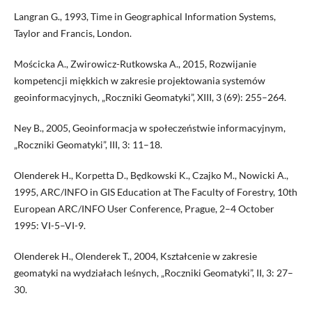
Langran G., 1993, Time in Geographical Information Systems,
Taylor and Francis, London.
Mościcka A., Zwirowicz-Rutkowska A., 2015, Rozwijanie
kompetencji miękkich w zakresie projektowania systemów
geoinformacyjnych, „Roczniki Geomatyki”, XIII, 3 (69): 255–264.
Ney B., 2005, Geoinformacja w społeczeństwie informacyjnym,
„Roczniki Geomatyki”, III, 3: 11–18.
Olenderek H., Korpetta D., Będkowski K., Czajko M., Nowicki A.,
1995, ARC/INFO in GIS Education at The Faculty of Forestry, 10th
European ARC/INFO User Conference, Prague, 2–4 October
1995: VI-5–VI-9.
Olenderek H., Olenderek T., 2004, Kształcenie w zakresie
geomatyki na wydziałach leśnych, „Roczniki Geomatyki”, II, 3: 27–
30.