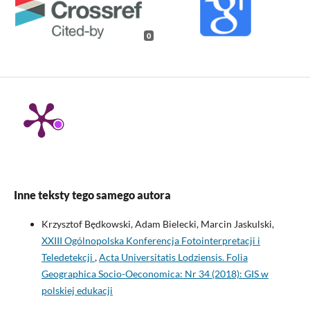
0
Inne teksty tego samego autora
Krzysztof Będkowski, Adam Bielecki, Marcin Jaskulski,
XXIII Ogólnopolska Konferencja Fotointerpretacji i
Teledetekcji
,
Acta Universitatis Lodziensis. Folia
Geographica Socio-Oeconomica: Nr 34 (2018): GIS w
polskiej edukacji