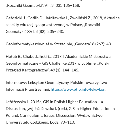
„Roczniki Geomatyki”, VII, 3 (33): 135–158.
Gaździcki J., Gotlib D., Jażdżewska I., Zwoliński Z., 2018, Aktualne
aspekty edukacji geoprzestrzennej w Polsce, „Roczniki
Geomatyki”, XVI, 3 (82): 235–240.
Geoinformatyka również w Szczecinie, „Geodeta”, 8 (267): 43.
Hołub B., Chabudziński Ł., 2017, I Akademickie Mistrzostwa
Geoinformatyczne – GIS Challenge 2017 w Lublinie, „Polski
Przegląd Kartograficzny”, 49 (1): 144–145.
Internetowy Leksykon Geomatyczny, Polskie Towarzystwo
Informacji Przestrzennej,
https://www.ptip.info/leksykon
.
Jażdżewska I., 2015a, GIS in Polish Higher Education – a
Discussion, [w:] Jażdżewska I. (red.), GIS in Higher Education in
Poland. Curriculums, Issues, Discussion, Wydawnictwo
Uniwersytetu Łódzkiego, Łódź: 90–110.