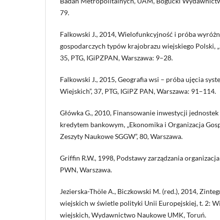
Badań Metropolitalnych, UAM, Bogucki Wydawnict
79.
Falkowski J., 2014, Wielofunkcyjność i próba wyróżn
gospodarczych typów krajobrazu wiejskiego Polski, 
35, PTG, IGiPZPAN, Warszawa: 9–28.
Falkowski J., 2015, Geografia wsi – próba ujęcia sy
Wiejskich”, 37, PTG, IGiPZ PAN, Warszawa: 91–114.
Główka G., 2010, Finansowanie inwestycji jednostek
kredytem bankowym, „Ekonomika i Organizacja Gos
Zeszyty Naukowe SGGW”, 80, Warszawa.
Griffin R.W., 1998, Podstawy zarządzania organiz
PWN, Warszawa.
Jezierska-Thöle A., Biczkowski M. (red.), 2014, Zin
wiejskich w świetle polityki Unii Europejskiej, t. 2:
wiejskich, Wydawnictwo Naukowe UMK, Toruń.