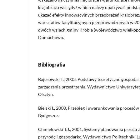
krajobrazu wsi, gdyż w nich należy upatrywać podst
ukazać efekty innowacyjnych przeobrażeń krajobraz
warsztatów facylitacyjnych przeprowadzonych w 2
dwóch wsiach gminy Krobia (województwo wielkopolski
Domachowo.
Bibliografia
Bajerowski T., 2003, Podstawy teoretyczne gospodark
zarządzania przestrzenią, Wydawnictwo Uniwersyte
Olsztyn.
Bielski I., 2000, Przebieg i uwarunkowania procesó
Bydgoszcz.
Chmielewski T.J., 2001, Systemy planowania przest
przyrodę i gospodarkę, Wydawnictwo Politechniki Lubel