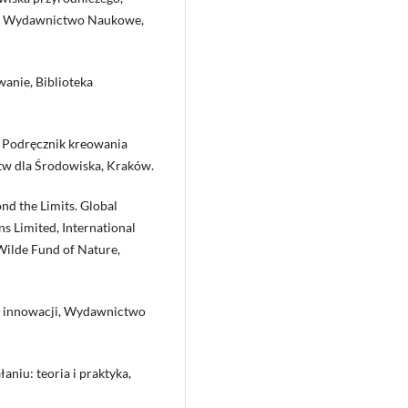
e Wydawnictwo Naukowe,
wanie, Biblioteka
e? Podręcznik kreowania
tw dla Środowiska, Kraków.
nd the Limits. Global
ns Limited, International
Wilde Fund of Nature,
w innowacji, Wydawnictwo
łaniu: teoria i praktyka,