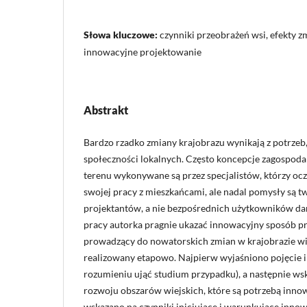
Słowa kluczowe:
czynniki przeobrażeń wsi, efekty z
innowacyjne projektowanie
Abstrakt
Bardzo rzadko zmiany krajobrazu wynikają z potrzeb
społeczności lokalnych. Często koncepcje zagospod
terenu wykonywane są przez specjalistów, którzy ocz
swojej pracy z mieszkańcami, ale nadal pomysły są
projektantów, a nie bezpośrednich użytkowników dane
pracy autorka pragnie ukazać innowacyjny sposób p
prowadzący do nowatorskich zmian w krajobrazie wie
realizowany etapowo. Najpierw wyjaśniono pojęcie 
rozumieniu ująć studium przypadku), a następnie w
rozwoju obszarów wiejskich, które są potrzebą inno
wskazano na czynniki inicjujące i warunkujące inno