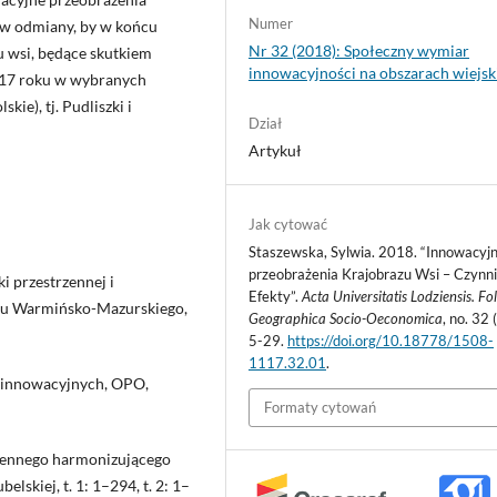
Numer
aw odmiany, by w końcu
Nr 32 (2018): Społeczny wymiar
u wsi, będące skutkiem
innowacyjności na obszarach wiejsk
017 roku w wybranych
e), tj. Pudliszki i
Dział
Artykuł
Jak cytować
Staszewska, Sylwia. 2018. “Innowacyj
przeobrażenia Krajobrazu Wsi – Czynnik
i przestrzennej i
Efekty”.
Acta Universitatis Lodziensis. Fol
tu Warmińsko-Mazurskiego,
Geographica Socio-Oeconomica
, no. 32 
5-29.
https://doi.org/10.18778/1508-
1117.32.01
.
w innowacyjnych, OPO,
Formaty cytowań
rzennego harmonizującego
skiej, t. 1: 1–294, t. 2: 1–