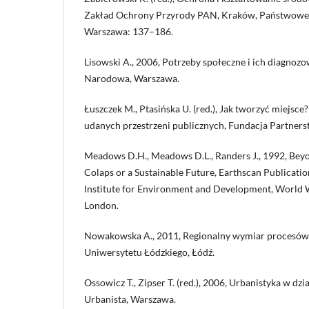
Zakład Ochrony Przyrody PAN, Kraków, Państwow
Warszawa: 137–186.
Lisowski A., 2006, Potrzeby społeczne i ich diagnozo
Narodowa, Warszawa.
Łuszczek M., Ptasińska U. (red.), Jak tworzyć miejsc
udanych przestrzeni publicznych, Fundacja Partners
Meadows D.H., Meadows D.L., Randers J., 1992, Beyo
Colaps or a Sustainable Future, Earthscan Publicatio
Institute for Environment and Development, World 
London.
Nowakowska A., 2011, Regionalny wymiar procesó
Uniwersytetu Łódzkiego, Łódź.
Ossowicz T., Zipser T. (red.), 2006, Urbanistyka w dzia
Urbanista, Warszawa.