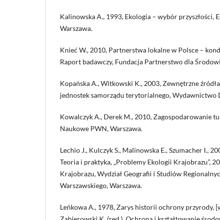
Kalinowska A., 1993, Ekologia – wybór przyszłości, E
Warszawa.
Knieć W., 2010, Partnerstwa lokalne w Polsce – kond
Raport badawczy, Fundacja Partnerstwo dla Środow
Kopańska A., Witkowski K., 2003, Zewnętrzne źródła
jednostek samorządu terytorialnego, Wydawnictwo D
Kowalczyk A., Derek M., 2010, Zagospodarowanie t
Naukowe PWN, Warszawa.
Lechio J., Kulczyk S., Malinowska E., Szumacher I., 20
Teoria i praktyka, „Problemy Ekologii Krajobrazu”, 20
Krajobrazu, Wydział Geografii i Studiów Regionalny
Warszawskiego, Warszawa.
Leńkowa A., 1978, Zarys historii ochrony przyrody, [
Zabierowski K. (red.), Ochrona i kształtowanie środ