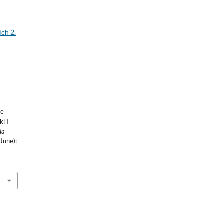
ich 2.
ne
i I
ia
(June):