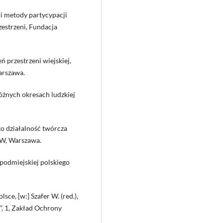
 i metody partycypacji
zestrzeni, Fundacja
eń przestrzeni wiejskiej,
arszawa.
różnych okresach ludzkiej
ko działalność twórcza
GW, Warszawa.
 podmiejskiej polskiego
sce, [w:] Szafer W. (red.),
”, 1, Zakład Ochrony