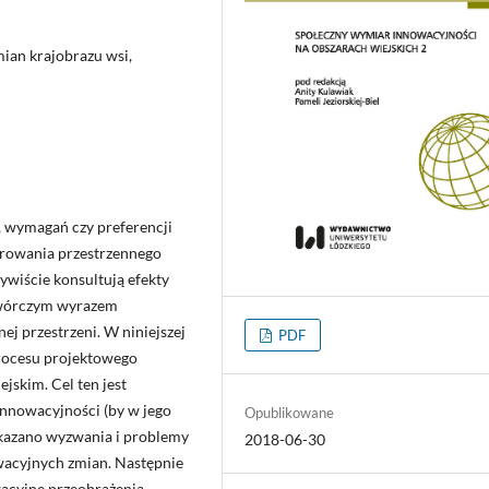
mian krajobrazu wsi,
, wymagań czy preferencji
arowania przestrzennego
ywiście konsultują efekty
 twórczym wyrazem
j przestrzeni. W niniejszej
PDF
rocesu projektowego
jskim. Cel ten jest
innowacyjności (by w jego
Opublikowane
skazano wyzwania i problemy
2018-06-30
wacyjnych zmian. Następnie
wacyjne przeobrażenia