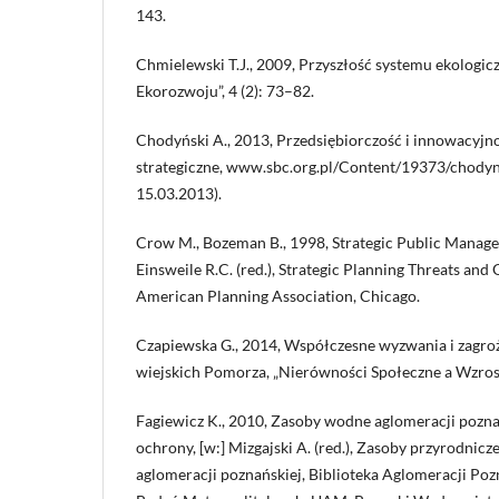
143.
Chmielewski T.J., 2009, Przyszłość systemu ekologic
Ekorozwoju”, 4 (2): 73–82.
Chodyński A., 2013, Przedsiębiorczość i innowacyjn
strategiczne, www.sbc.org.pl/Content/19373/chodyns
15.03.2013).
Crow M., Bozeman B., 1998, Strategic Public Managem
Einsweile R.C. (red.), Strategic Planning Threats and
American Planning Association, Chicago.
Czapiewska G., 2014, Współczesne wyzwania i zagro
wiejskich Pomorza, „Nierówności Społeczne a Wzrost
Fagiewicz K., 2010, Zasoby wodne aglomeracji pozna
ochrony, [w:] Mizgajski A. (red.), Zasoby przyrodnicz
aglomeracji poznańskiej, Biblioteka Aglomeracji Poz