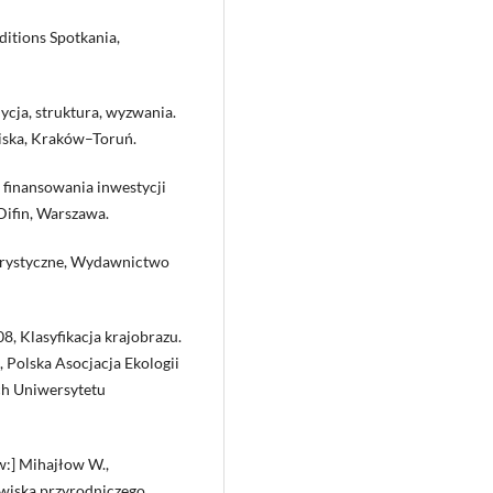
ditions Spotkania,
ycja, struktura, wyzwania.
iska, Kraków–Toruń.
 finansowania inwestycji
ifin, Warszawa.
urystyczne, Wydawnictwo
08, Klasyfikacja krajobrazu.
, Polska Asocjacja Ekologii
ch Uniwersytetu
w:] Mihajłow W.,
owiska przyrodniczego,