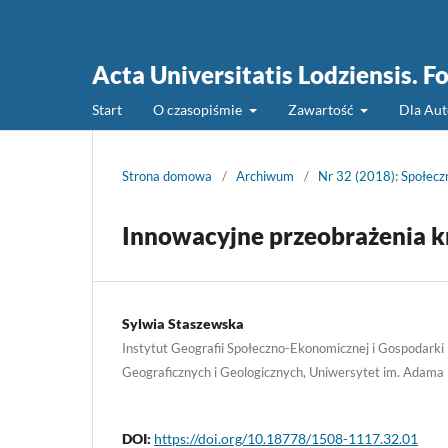
Acta Universitatis Lodziensis. 
Start
O czasopiśmie
Zawartość
Dla Au
Strona domowa
/
Archiwum
/
Nr 32 (2018): Społecz
Innowacyjne przeobrażenia kr
Sylwia Staszewska
Instytut Geografii Społeczno-Ekonomicznej i Gospodarki
Geograficznych i Geologicznych, Uniwersytet im. Adama
DOI:
https://doi.org/10.18778/1508-1117.32.01