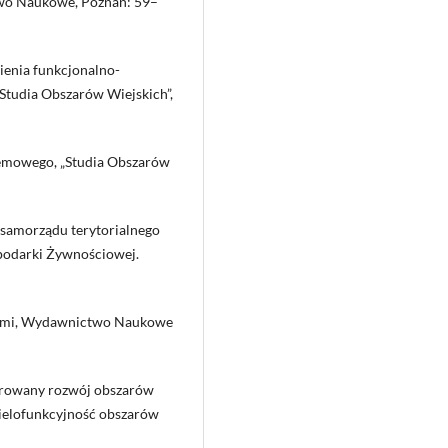
wo Naukowe, Poznań: 59–
ienia funkcjonalno-
„Studia Obszarów Wiejskich”,
stemowego, „Studia Obszarów
 samorządu terytorialnego
podarki Żywnościowej.
acjami, Wydawnictwo Naukowe
tegrowany rozwój obszarów
 Wielofunkcyjność obszarów