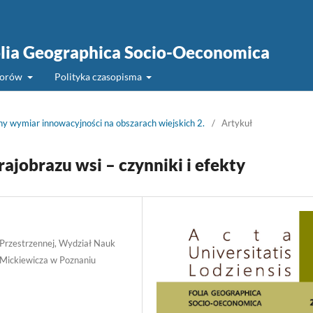
Folia Geographica Socio-Oeconomica
torów
Polityka czasopisma
ny wymiar innowacyjności na obszarach wiejskich 2.
/
Artykuł
ajobrazu wsi – czynniki i efekty
 Przestrzennej, Wydział Nauk
 Mickiewicza w Poznaniu