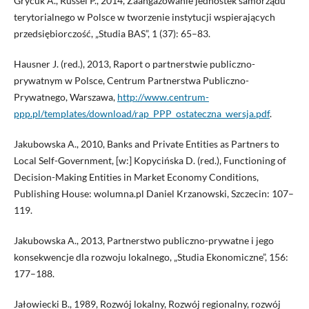
Grycuk A., Russel P., 2014, Zaangażowanie jednostek samorządu
terytorialnego w Polsce w tworzenie instytucji wspierających
przedsiębiorczość, „Studia BAS”, 1 (37): 65–83.
Hausner J. (red.), 2013, Raport o partnerstwie publiczno-
prywatnym w Polsce, Centrum Partnerstwa Publiczno-
Prywatnego, Warszawa,
http://www.centrum-
ppp.pl/templates/download/rap_PPP_ostateczna_wersja.pdf
.
Jakubowska A., 2010, Banks and Private Entities as Partners to
Local Self-Government, [w:] Kopycińska D. (red.), Functioning of
Decision-Making Entities in Market Economy Conditions,
Publishing House: wolumna.pl Daniel Krzanowski, Szczecin: 107–
119.
Jakubowska A., 2013, Partnerstwo publiczno-prywatne i jego
konsekwencje dla rozwoju lokalnego, „Studia Ekonomiczne”, 156:
177–188.
Jałowiecki B., 1989, Rozwój lokalny, Rozwój regionalny, rozwój