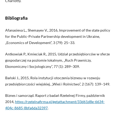
Charlotty.
Bibliografia
Afanasieva L., Shemayev V., 2016, Improvement of the state policy
for the Public-Private Partnership development in Ukraine,
„Economics of Development”, 3 (79): 25–33.
Antkowiak P., Kmieciak R., 2015, Udział przedsiębiorców w sferze
gospodarczej na poziomie lokalnym, „Ruch Prawniczy,
Ekonomiczny i Socjologiczny”, 77 (1): 289–309.
Bański J., 2015, Rola instytucji otoczenia biznesu w rozwoju
przedsiębiorczości wiejskiej, „Wieś i Rolnictwo”, 2 (167): 139–149.
Biznes i samorząd. Raport z badań Rzetelnej Firmy, październik
2014,
https://rzetelnafirma.pl/getattachment/33d61d8e-6634-
404c-8685-8bfa6da32397
.