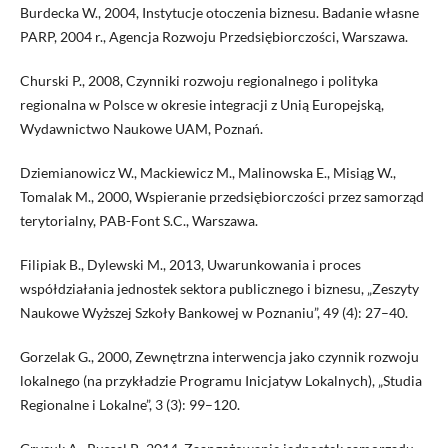
Burdecka W., 2004, Instytucje otoczenia biznesu. Badanie własne
PARP, 2004 r., Agencja Rozwoju Przedsiębiorczości, Warszawa.
Churski P., 2008, Czynniki rozwoju regionalnego i polityka
regionalna w Polsce w okresie integracji z Unią Europejską,
Wydawnictwo Naukowe UAM, Poznań.
Dziemianowicz W., Mackiewicz M., Malinowska E., Misiąg W.,
Tomalak M., 2000, Wspieranie przedsiębiorczości przez samorząd
terytorialny, PAB-Font S.C., Warszawa.
Filipiak B., Dylewski M., 2013, Uwarunkowania i proces
współdziałania jednostek sektora publicznego i biznesu, „Zeszyty
Naukowe Wyższej Szkoły Bankowej w Poznaniu”, 49 (4): 27–40.
Gorzelak G., 2000, Zewnętrzna interwencja jako czynnik rozwoju
lokalnego (na przykładzie Programu Inicjatyw Lokalnych), „Studia
Regionalne i Lokalne”, 3 (3): 99–120.