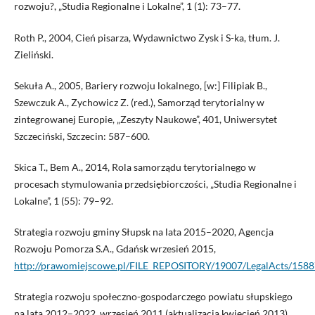
rozwoju?, „Studia Regionalne i Lokalne”, 1 (1): 73–77.
Roth P., 2004, Cień pisarza, Wydawnictwo Zysk i S-ka, tłum. J.
Zieliński.
Sekuła A., 2005, Bariery rozwoju lokalnego, [w:] Filipiak B.,
Szewczuk A., Zychowicz Z. (red.), Samorząd terytorialny w
zintegrowanej Europie, „Zeszyty Naukowe”, 401, Uniwersytet
Szczeciński, Szczecin: 587–600.
Skica T., Bem A., 2014, Rola samorządu terytorialnego w
procesach stymulowania przedsiębiorczości, „Studia Regionalne i
Lokalne”, 1 (55): 79–92.
Strategia rozwoju gminy Słupsk na lata 2015–2020, Agencja
Rozwoju Pomorza S.A., Gdańsk wrzesień 2015,
http://prawomiejscowe.pl/FILE_REPOSITORY/19007/LegalActs/15887
Strategia rozwoju społeczno-gospodarczego powiatu słupskiego
na lata 2012–2022, wrzesień 2011 (aktualizacja kwiecień 2013),