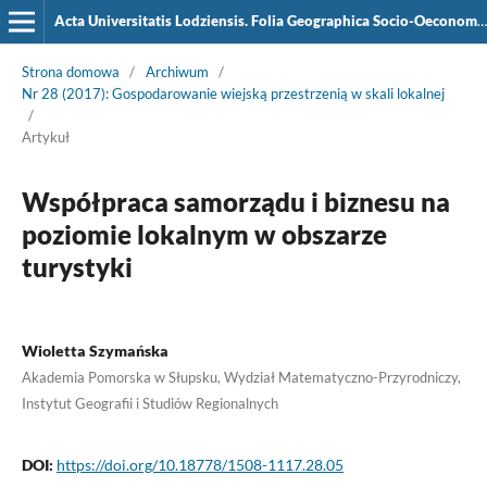
Acta Universitatis Lodziensis. Folia Geographica Socio-Oeconomica
Strona domowa
/
Archiwum
/
Nr 28 (2017): Gospodarowanie wiejską przestrzenią w skali lokalnej
/
Artykuł
Współpraca samorządu i biznesu na
poziomie lokalnym w obszarze
turystyki
Wioletta Szymańska
Akademia Pomorska w Słupsku, Wydział Matematyczno-Przyrodniczy,
Instytut Geografii i Studiów Regionalnych
DOI:
https://doi.org/10.18778/1508-1117.28.05