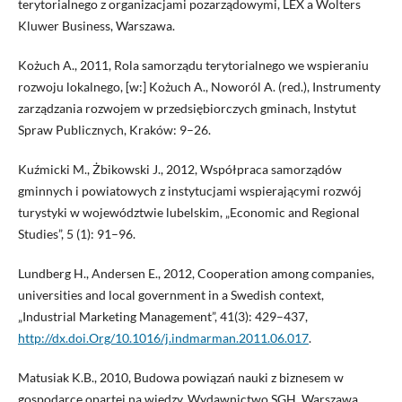
terytorialnego z organizacjami pozarządowymi, LEX a Wolters
Kluwer Business, Warszawa.
Kożuch A., 2011, Rola samorządu terytorialnego we wspieraniu
rozwoju lokalnego, [w:] Kożuch A., Noworól A. (red.), Instrumenty
zarządzania rozwojem w przedsiębiorczych gminach, Instytut
Spraw Publicznych, Kraków: 9–26.
Kuźmicki M., Żbikowski J., 2012, Współpraca samorządów
gminnych i powiatowych z instytucjami wspierającymi rozwój
turystyki w województwie lubelskim, „Economic and Regional
Studies”, 5 (1): 91–96.
Lundberg H., Andersen E., 2012, Cooperation among companies,
universities and local government in a Swedish context,
„Industrial Marketing Management”, 41(3): 429–437,
http://dx.doi.Org/10.1016/j.indmarman.2011.06.017
.
Matusiak K.B., 2010, Budowa powiązań nauki z biznesem w
gospodarce opartej na wiedzy, Wydawnictwo SGH, Warszawa.