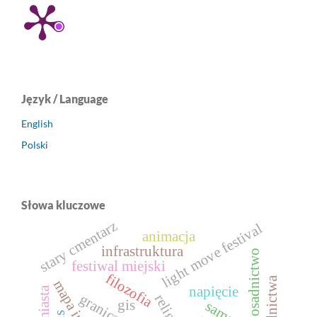
Język / Language
English
Polski
Słowa kluczowe
stary cmentarz
light move festival
animacja
infrastruktura
osadnictwo
festiwal miejski
filozofia
napięcie
granica
religia
gis