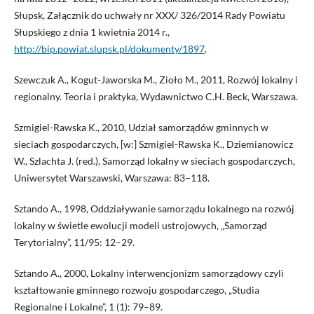
Słupsk, Załącznik do uchwały nr XXX/ 326/2014 Rady Powiatu
Słupskiego z dnia 1 kwietnia 2014 r.,
http://bip.powiat.slupsk.pl/dokumenty/1897
.
Szewczuk A., Kogut-Jaworska M., Zioło M., 2011, Rozwój lokalny i
regionalny. Teoria i praktyka, Wydawnictwo C.H. Beck, Warszawa.
Szmigiel-Rawska K., 2010, Udział samorządów gminnych w
sieciach gospodarczych, [w:] Szmigiel-Rawska K., Dziemianowicz
W., Szlachta J. (red.), Samorząd lokalny w sieciach gospodarczych,
Uniwersytet Warszawski, Warszawa: 83–118.
Sztando A., 1998, Oddziaływanie samorządu lokalnego na rozwój
lokalny w świetle ewolucji modeli ustrojowych, „Samorząd
Terytorialny”, 11/95: 12–29.
Sztando A., 2000, Lokalny interwencjonizm samorządowy czyli
kształtowanie gminnego rozwoju gospodarczego, „Studia
Regionalne i Lokalne”, 1 (1): 79–89.