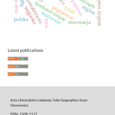
analizy osadnictwa
mapa interaktywna
małe miasta
samorządy
hgis
państwo
fundusze unijne
region
pogranicze
Łódź
węgierka
mazowsze
polska
wieś
innowacja
Latest publications
Acta Universitatis Lodziensis. Folia Geographica Socio-
Oeconomica
ISSN: 1508-1117