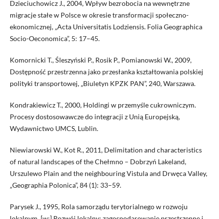
Dzieciuchowicz J., 2004, Wpływ bezrobocia na wewnętrzne
migracje stałe w Polsce w okresie transformacji społeczno-
ekonomicznej, „Acta Universitatis Lodziensis. Folia Geographica
Socio-Oeconomica”, 5: 17–45.
Komornicki T., Śleszyński P., Rosik P., Pomianowski W., 2009,
Dostępność przestrzenna jako przesłanka kształtowania polskiej
polityki transportowej, „Biuletyn KPZK PAN”, 240, Warszawa.
Kondrakiewicz T., 2000, Holdingi w przemyśle cukrowniczym.
Procesy dostosowawcze do integracji z Unią Europejską,
Wydawnictwo UMCS, Lublin.
Niewiarowski W., Kot R., 2011, Delimitation and characteristics
of natural landscapes of the Chełmno – Dobrzyń Lakeland,
Urszulewo Plain and the neighbouring Vistula and Drwęca Valley,
„Geographia Polonica”, 84 (1): 33–59.
Parysek J., 1995, Rola samorządu terytorialnego w rozwoju
lokalnym, [w:] Rozwój lokalny: zagospodarowanie przestrzenne i