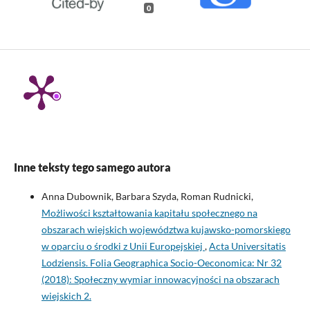
0
Inne teksty tego samego autora
Anna Dubownik, Barbara Szyda, Roman Rudnicki,
Możliwości kształtowania kapitału społecznego na
obszarach wiejskich województwa kujawsko-pomorskiego
w oparciu o środki z Unii Europejskiej
,
Acta Universitatis
Lodziensis. Folia Geographica Socio-Oeconomica: Nr 32
(2018): Społeczny wymiar innowacyjności na obszarach
wiejskich 2.