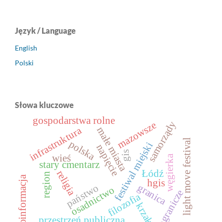
Język / Language
English
Polski
Słowa kluczowe
gospodarstwa rolne
samorządy
mazowsze
infrastruktura
małe miasta
light move festival
polska
festiwal miejski
napięcie
gis
wieś
węgierka
stary cmentarz
Łódź
religia
region
geoinformacja
hgis
granica
państwo
osadnictwo
pogranicze
filozofia
krzaki
przestrzeń publiczna