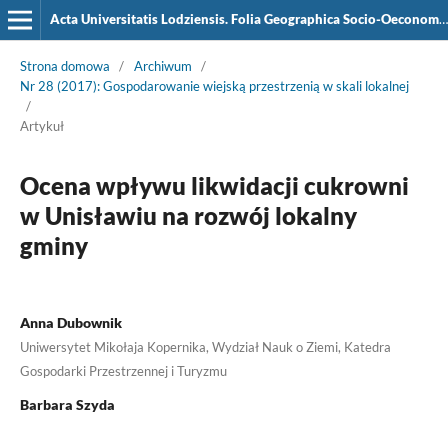
Acta Universitatis Lodziensis. Folia Geographica Socio-Oeconomica
Strona domowa
/
Archiwum
/
Nr 28 (2017): Gospodarowanie wiejską przestrzenią w skali lokalnej
/
Artykuł
Ocena wpływu likwidacji cukrowni
w Unisławiu na rozwój lokalny
gminy
Anna Dubownik
Uniwersytet Mikołaja Kopernika, Wydział Nauk o Ziemi, Katedra
Gospodarki Przestrzennej i Turyzmu
Barbara Szyda