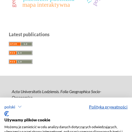
mapa interaktywna
Latest publications
Acta Universitatis Lodziensis. Folia Geographica Socio-
Oeconomica
polski
Polityka prywatności
ISSN: 1508-1117
e-ISSN: 2353-4826
Używamy plików cookie
Deklaracja dostępności
Możemy je zamieścić w celu analizy danych dotyczących odwiedzających,
ulepszenia naszej strony internetowej, pokazania spersonalizowanych treści i