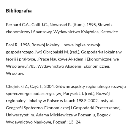
Bibliografia
Bernard C.A., Colli J.C., Nowosad B. (tłum.), 1995, Słownik
ekonomiczny i finansowy, Wydawnictwo Książnica, Katowice.
Brol R., 1998, Rozwój lokalny – nowa logika rozwoju
gospodarczego, [w:] Obrębalski M. (red.), Gospodarka lokalna w
teorii i praktyce, „Prace Naukowe Akademii Ekonomicznej we
Wrocławiu”,785, Wydawnictwo Akademii Ekonomicznej,
Wrocław.
Chojnicki Z., Czyż T., 2004, Główne aspekty regionalnego rozwoju
społeczno-gospodarczego, [w:] Parysek J.J. (red.), Rozwój
regionalny i lokalny w Polsce w latach 1989–2002, Instytut
Geografii Społeczno-Ekonomicznej i Gospodarki Przestrzennej,
Uniwersytet im. Adama Mickiewicza w Poznaniu, Bogucki
Wydawnictwo Naukowe, Poznań: 13–24.