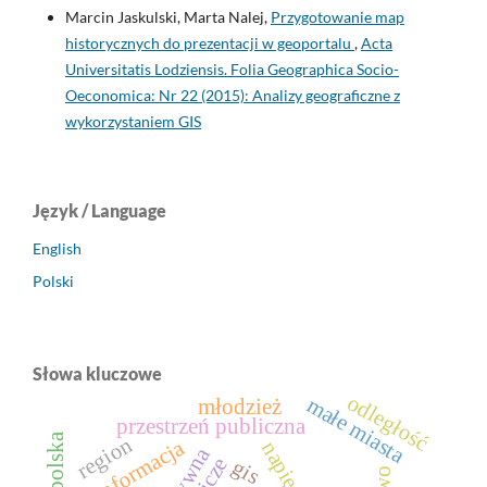
Marcin Jaskulski, Marta Nalej,
Przygotowanie map
historycznych do prezentacji w geoportalu
,
Acta
Universitatis Lodziensis. Folia Geographica Socio-
Oeconomica: Nr 22 (2015): Analizy geograficzne z
wykorzystaniem GIS
Język / Language
English
Polski
Słowa kluczowe
odległość
małe miasta
młodzież
przestrzeń publiczna
polska
region
geoinformacja
napięcie
gis