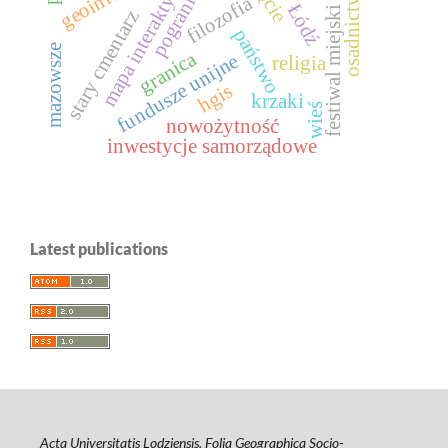
mapa interaktywna
pogranicze
osadnictwo
filozofia
Łódź
festiwal miejski
stary cmentarz
państwo
mazowsze
granica
fundusze unijne
religia
hgis
krzaki
wieś
nowożytność
inwestycje samorządowe
Latest publications
Acta Universitatis Lodziensis. Folia Geographica Socio-