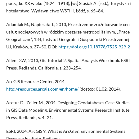
początku XX wieku (1824‒ 1918), [w:] Stasiak A. (red.), Turystyka i
hotelarstwo, Wydawnictwo WSTiH, Łódź, s. 65‒84.
Adamiak M., Napierała T., 2013, Przestrzenne zróżnicowanie cen
usług noclegowych w łódzkim obszarze metropolitalnym, „Prace
Geograficzne”, 134, Instytut Geografii i Gospodarki Przestrzennej
UJ, Kraków, s. 37‒50. DOI:
https://doi.org/10.18778/7525-929-2
Allen D.W., 2013, Gis Tutorial 2. Spatial Analysis Workbook. ESRI
Press, Redlands, California, s. 233‒254.
ArcGIS Resource Center, 2014,
http://resources.arcgis.com/en/home/
(dostęp: 01.02. 2014).
Arctur D., Zeiler M., 2004, Designing Geodatabases Case Studies
in GIS Data Modeling, Environmental Systems Research Institute
Press, Redlands, s. 4‒21.
ESRI, 2004, ArcGIS 9. What is ArcGIS?, Environmental Systems
Research Institute, Redlands.