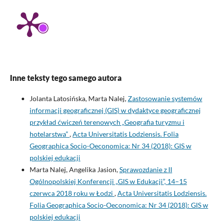
Inne teksty tego samego autora
Jolanta Latosińska, Marta Nalej,
Zastosowanie systemów
informacji geograficznej (GIS) w dydaktyce geograficznej
przykład ćwiczeń terenowych „Geografia turyzmu i
hotelarstwa”
,
Acta Universitatis Lodziensis. Folia
Geographica Socio-Oeconomica: Nr 34 (2018): GIS w
polskiej edukacji
Marta Nalej, Angelika Jasion,
Sprawozdanie z II
Ogólnopolskiej Konferencji „GIS w Edukacji”, 14–15
czerwca 2018 roku w Łodzi
,
Acta Universitatis Lodziensis.
Folia Geographica Socio-Oeconomica: Nr 34 (2018): GIS w
polskiej edukacji