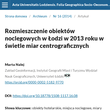
Acta Universitatis Lodziensis. Folia Geographica Socio-Oeconomica
Strona domowa
/
Archiwum
/
Nr 16 (2014)
/
Artykuł
Rozmieszczenie obiektów
noclegowych w Łodzi w 2013 roku w
świetle miar centrograficznych
Marta Nalej
Zakład Geoinformacji, Instytut Geografii Miast i Turyzmu Wydział
Nauk Geograficznych, Uniwersytet Łódzki
https://orcid.org/0000-0002-5182-9770
DOI:
https://doi.org/10.18778/1508-1117.16.08
Słowa kluczowe:
obiekty hotelarskie, miejsca noclegowe, miary