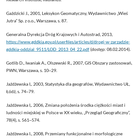
Gaździcki J., 2001, Leksykon Geomatyczny, Wydawnictwo „Wieś
Jutra” Sp. z o.o., Warszawa, s. 87.
Generalna Dyrekcja Dróg Krajowych i Autostrad, 2013,
https://www.gddkia.gov.pl/userfiles/articles/d/drogi-w-zarzadzie-
gddkia-oddzial_9511/LOD_2013_04_22.pdf
(dostęp: 08.02.2014).
Gotlib D., Iwaniak A., Olszewski R., 2007, GIS Obszary zastosowań,
PWN, Warszawa, s. 10‒29.
Jażdżewska I,. 2003, Statystyka dla geografów, Wydawnictwo UŁ,
Łódź, s. 74‒79.
Jażdżewska I,. 2006, Zmiana położenia środka ciężkości miast i
ludności miejskiej w Polsce w XX wieku, „Przegląd Geograficzny”,
78(4), s. 561‒574.
Jażdżewska I., 2008, Przemiany funkcjonalne i morfologiczne