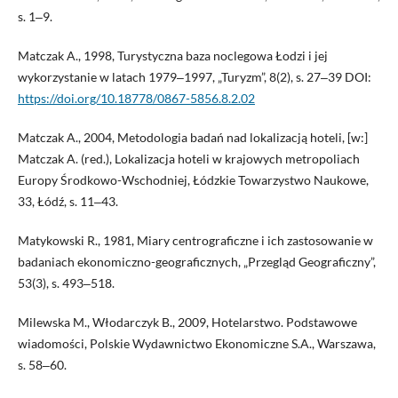
s. 1‒9.
Matczak A., 1998, Turystyczna baza noclegowa Łodzi i jej
wykorzystanie w latach 1979‒1997, „Turyzm”, 8(2), s. 27‒39 DOI:
https://doi.org/10.18778/0867-5856.8.2.02
Matczak A., 2004, Metodologia badań nad lokalizacją hoteli, [w:]
Matczak A. (red.), Lokalizacja hoteli w krajowych metropoliach
Europy Środkowo-Wschodniej, Łódzkie Towarzystwo Naukowe,
33, Łódź, s. 11‒43.
Matykowski R., 1981, Miary centrograficzne i ich zastosowanie w
badaniach ekonomiczno-geograficznych, „Przegląd Geograficzny”,
53(3), s. 493‒518.
Milewska M., Włodarczyk B., 2009, Hotelarstwo. Podstawowe
wiadomości, Polskie Wydawnictwo Ekonomiczne S.A., Warszawa,
s. 58‒60.