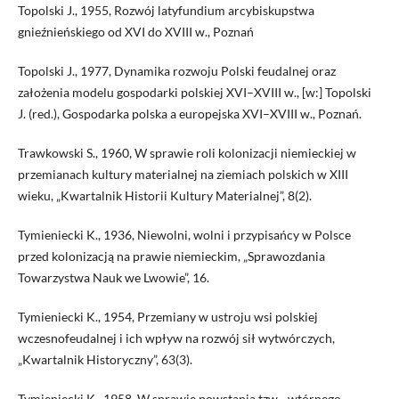
Topolski J., 1955, Rozwój latyfundium arcybiskupstwa
gnieźnieńskiego od XVI do XVIII w., Poznań
Topolski J., 1977, Dynamika rozwoju Polski feudalnej oraz
założenia modelu gospodarki polskiej XVI–XVIII w., [w:] Topolski
J. (red.), Gospodarka polska a europejska XVI–XVIII w., Poznań.
Trawkowski S., 1960, W sprawie roli kolonizacji niemieckiej w
przemianach kultury materialnej na ziemiach polskich w XIII
wieku, „Kwartalnik Historii Kultury Materialnej”, 8(2).
Tymieniecki K., 1936, Niewolni, wolni i przypisańcy w Polsce
przed kolonizacją na prawie niemieckim, „Sprawozdania
Towarzystwa Nauk we Lwowie”, 16.
Tymieniecki K., 1954, Przemiany w ustroju wsi polskiej
wczesnofeudalnej i ich wpływ na rozwój sił wytwórczych,
„Kwartalnik Historyczny”, 63(3).
Tymieniecki K., 1958, W sprawie powstania tzw. „wtórnego