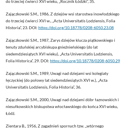
do trzeciej ćwierci XVI wieku, „Rocznik Łódzki”, 35.
Zajączkowski S.M., 1986, Z dziejów wsi starostwa inowłodzkiego
do trzeciej ćwierci XVI w., „Acta Universitatis Lodziensis, Folia
Historia”, 23. DOI:
https://doi.org/10.18778/0208-6050.23.08
Zajączkowski S.M., 1987, Zarys dziejów klucza piątkowskiego i
tenuty zduńskiej arcybiskupa gnieźnieńskiego (do lat
siedemdziesiątych XVI wieku), „Acta Universitatis Lodziensis,
Folia Historica”, 29. DOI:
https://doi.org/10.18778/0208-6050.29
Zajączkowski S.M., 1989, Uwagi nad dziejami wsi kolegiaty
łęczyckiej (do połowy lat siedemdziesiątych XVI w.), „Acta
Universitatis Lodziensis, Folia Historia”, 36.
Zajączkowski S.M., 2000, Uwagi nad dziejami dóbr łaznowskich i
niesułkowskich biskupstwa włocławskiego do końca XVI wieku,
Łódź.
Zientara B., 1956, Z zagadnień spornych tzw. „wtórnego