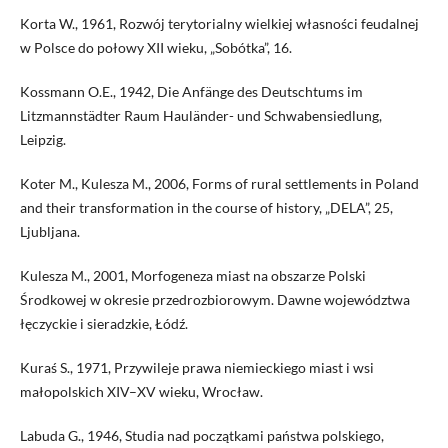
Korta W., 1961, Rozwój terytorialny wielkiej własności feudalnej
w Polsce do połowy XII wieku, „Sobótka”, 16.
Kossmann O.E., 1942, Die Anfänge des Deutschtums im
Litzmannstädter Raum Hauländer- und Schwabensiedlung,
Leipzig.
Koter M., Kulesza M., 2006, Forms of rural settlements in Poland
and their transformation in the course of history, „DELA”, 25,
Ljubljana.
Kulesza M., 2001, Morfogeneza miast na obszarze Polski
Środkowej w okresie przedrozbiorowym. Dawne województwa
łęczyckie i sieradzkie, Łódź.
Kuraś S., 1971, Przywileje prawa niemieckiego miast i wsi
małopolskich XIV–XV wieku, Wrocław.
Labuda G., 1946, Studia nad początkami państwa polskiego,