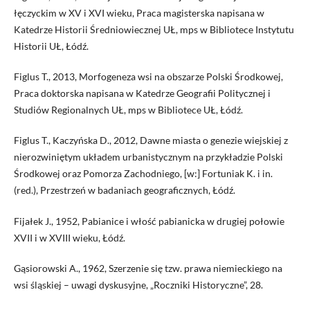
łęczyckim w XV i XVI wieku, Praca magisterska napisana w
Katedrze Historii Średniowiecznej UŁ, mps w Bibliotece Instytutu
Historii UŁ, Łódź.
Figlus T., 2013, Morfogeneza wsi na obszarze Polski Środkowej,
Praca doktorska napisana w Katedrze Geografii Politycznej i
Studiów Regionalnych UŁ, mps w Bibliotece UŁ, Łódź.
Figlus T., Kaczyńska D., 2012, Dawne miasta o genezie wiejskiej z
nierozwiniętym układem urbanistycznym na przykładzie Polski
Środkowej oraz Pomorza Zachodniego, [w:] Fortuniak K. i in.
(red.), Przestrzeń w badaniach geograficznych, Łódź.
Fijałek J., 1952, Pabianice i włość pabianicka w drugiej połowie
XVII i w XVIII wieku, Łódź.
Gąsiorowski A., 1962, Szerzenie się tzw. prawa niemieckiego na
wsi śląskiej – uwagi dyskusyjne, „Roczniki Historyczne”, 28.