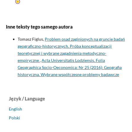
Inne teksty tego samego autora
Tomasz Figlus,
Problem osad zaginionych na gruncie badań
geograficzno-historycznych. Próba konceptualizacji
teoretycznej i wybrane zagadnienia metodyczno-
empiryczne
,
Acta Universitatis Lodziensis. Folia
Geographica Socio-Oeconomica: Nr 25 (2016): Geografia
historyczna. Wybrane współczesne problemy badawcze
Język / Language
English
Polski