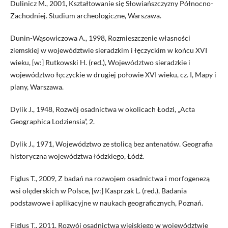
Dulinicz M., 2001, Kształtowanie się Słowiańszczyzny Północno-
Zachodniej. Studium archeologiczne, Warszawa.
Dunin-Wąsowiczowa A., 1998, Rozmieszczenie własności
ziemskiej w województwie sieradzkim i łęczyckim w końcu XVI
wieku, [w:] Rutkowski H. (red.), Województwo sieradzkie i
województwo łęczyckie w drugiej połowie XVI wieku, cz. I, Mapy i
plany, Warszawa.
Dylik J., 1948, Rozwój osadnictwa w okolicach Łodzi, „Acta
Geographica Lodziensia”, 2.
Dylik J., 1971, Województwo ze stolicą bez antenatów. Geografia
historyczna województwa łódzkiego, Łódź.
Figlus T., 2009, Z badań na rozwojem osadnictwa i morfogenezą
wsi olęderskich w Polsce, [w:] Kasprzak L. (red.), Badania
podstawowe i aplikacyjne w naukach geograficznych, Poznań.
Figlus T., 2011, Rozwój osadnictwa wiejskiego w województwie