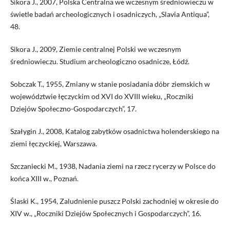
Sikora J., 2007, Polska Centralna we wczesnym średniowieczu w
świetle badań archeologicznych i osadniczych, „Slavia Antiqua”,
48.
Sikora J., 2009, Ziemie centralnej Polski we wczesnym
średniowieczu. Studium archeologiczno osadnicze, Łódź.
Sobczak T., 1955, Zmiany w stanie posiadania dóbr ziemskich w
województwie łęczyckim od XVI do XVIII wieku, „Roczniki
Dziejów Społeczno-Gospodarczych”, 17.
Szałygin J., 2008, Katalog zabytków osadnictwa holenderskiego na
ziemi łęczyckiej, Warszawa.
Szczaniecki M., 1938, Nadania ziemi na rzecz rycerzy w Polsce do
końca XIII w., Poznań.
Ślaski K., 1954, Zaludnienie puszcz Polski zachodniej w okresie do
XIV w., „Roczniki Dziejów Społecznych i Gospodarczych”, 16.