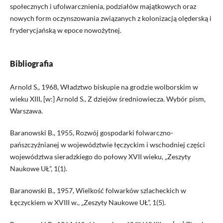
społecznych i ufolwarcznienia, podziałów majątkowych oraz
nowych form oczynszowania związanych z kolonizacją olęderską i
fryderycjańską w epoce nowożytnej.
Bibliografia
Arnold S., 1968, Władztwo biskupie na grodzie wolborskim w
wieku XIII, [w:] Arnold S., Z dziejów średniowiecza. Wybór pism,
Warszawa.
Baranowski B., 1955, Rozwój gospodarki folwarczno-
pańszczyźnianej w województwie łęczyckim i wschodniej części
województwa sieradzkiego do połowy XVII wieku, „Zeszyty
Naukowe UŁ”, 1(1).
Baranowski B., 1957, Wielkość folwarków szlacheckich w
Łęczyckiem w XVIII w., „Zeszyty Naukowe UŁ”, 1(5).