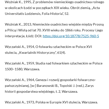
Woźniak K., 1995, Z problemów niemieckiego osadnictwa rolnego
w okolicach Łodzi w początkach XlX wieku. Obrót ziemią, „Acta
Universitatis Lodziensis, Folia Historia”, 52.
Woźniak K., 2013, Niemieckie osadnictwo wiejskie między Prosną
a Pilicą i Wisłą od lat 70. XVIII wieku do 1866 roku. Procesy i jego
interpretacje, Łódź. DOI:
https://doi.org/10.18778/7525-960-5
Wyczański A., 1954, O folwarku szlacheckim w Polsce XVI
stulecia, „Kwartalnik Historyczny”, 61(4).
Wyczański A., 1959, Studia nad folwarkiem szlacheckim w Polsce
1500–1580, Warszawa.
Wyczański A., 1964, Geneza i rozwój gospodarki folwarczno-
pańszczyźnianej, [w:] Baranowski B., Topolski J. (red.), Zarys
historii gospodarstwa wiejskiego, t. 2, Warszawa.
Wyczański A., 1973, Polska w Europie XVI stulecia, Warszawa.