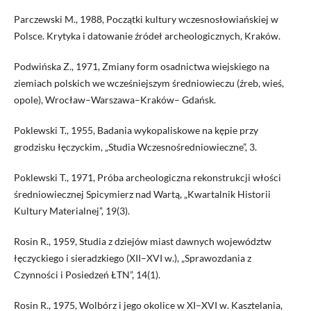
Parczewski M., 1988, Początki kultury wczesnosłowiańskiej w
Polsce. Krytyka i datowanie źródeł archeologicznych, Kraków.
Podwińska Z., 1971, Zmiany form osadnictwa wiejskiego na
ziemiach polskich we wcześniejszym średniowieczu (źreb, wieś,
opole), Wrocław–Warszawa–Kraków– Gdańsk.
Poklewski T., 1955, Badania wykopaliskowe na kępie przy
grodzisku łęczyckim, „Studia Wczesnośredniowieczne”, 3.
Poklewski T., 1971, Próba archeologiczna rekonstrukcji włości
średniowiecznej Spicymierz nad Wartą, „Kwartalnik Historii
Kultury Materialnej”, 19(3).
Rosin R., 1959, Studia z dziejów miast dawnych województw
łęczyckiego i sieradzkiego (XII–XVI w.), „Sprawozdania z
Czynności i Posiedzeń ŁTN”, 14(1).
Rosin R., 1975, Wolbórz i jego okolice w XI–XVI w. Kasztelania,