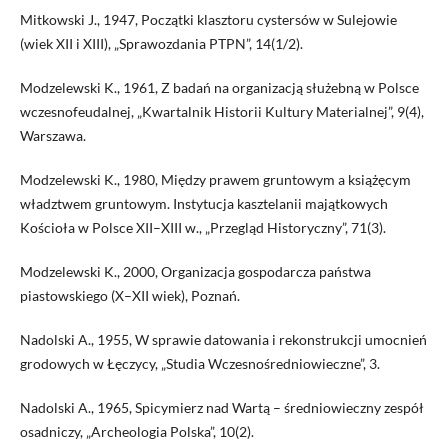
Mitkowski J., 1947, Początki klasztoru cystersów w Sulejowie
(wiek XII i XIII), „Sprawozdania PTPN”, 14(1/2).
Modzelewski K., 1961, Z badań na organizacją służebną w Polsce
wczesnofeudalnej, „Kwartalnik Historii Kultury Materialnej”, 9(4),
Warszawa.
Modzelewski K., 1980, Między prawem gruntowym a książęcym
władztwem gruntowym. Instytucja kasztelanii majątkowych
Kościoła w Polsce XII–XIII w., „Przegląd Historyczny”, 71(3).
Modzelewski K., 2000, Organizacja gospodarcza państwa
piastowskiego (X–XII wiek), Poznań.
Nadolski A., 1955, W sprawie datowania i rekonstrukcji umocnień
grodowych w Łęczycy, „Studia Wczesnośredniowieczne”, 3.
Nadolski A., 1965, Spicymierz nad Wartą – średniowieczny zespół
osadniczy, „Archeologia Polska”, 10(2).