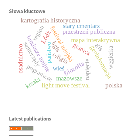
Słowa kluczowe
kartografia historyczna
stary cmentarz
region
festiwal miejski
przestrzeń publiczna
Łódź
fundusze unijne
mapa interaktywna
hgis
samorządy
granica
państwo
gis
osadnictwo
geoinformacja
węgierka
religia
napięcie
filozofia
pogranicze
wieś
mazowsze
krzaki
light move festival
polska
Latest publications