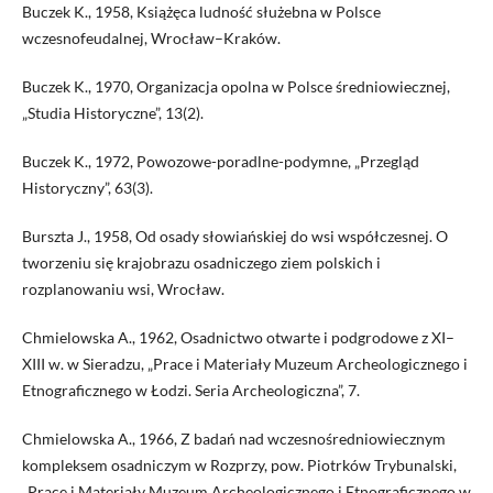
Buczek K., 1958, Książęca ludność służebna w Polsce
wczesnofeudalnej, Wrocław–Kraków.
Buczek K., 1970, Organizacja opolna w Polsce średniowiecznej,
„Studia Historyczne”, 13(2).
Buczek K., 1972, Powozowe-poradlne-podymne, „Przegląd
Historyczny”, 63(3).
Burszta J., 1958, Od osady słowiańskiej do wsi współczesnej. O
tworzeniu się krajobrazu osadniczego ziem polskich i
rozplanowaniu wsi, Wrocław.
Chmielowska A., 1962, Osadnictwo otwarte i podgrodowe z XI–
XIII w. w Sieradzu, „Prace i Materiały Muzeum Archeologicznego i
Etnograficznego w Łodzi. Seria Archeologiczna”, 7.
Chmielowska A., 1966, Z badań nad wczesnośredniowiecznym
kompleksem osadniczym w Rozprzy, pow. Piotrków Trybunalski,
„Prace i Materiały Muzeum Archeologicznego i Etnograficznego w