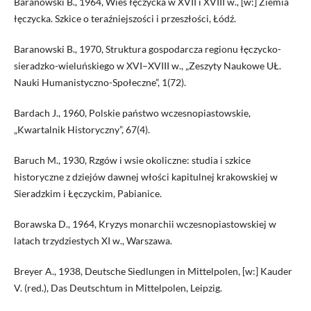
Baranowski B., 1964, Wieś łęczycka w XVII i XVIII w., [w:] Ziemia
łęczycka. Szkice o teraźniejszości i przeszłości, Łódź.
Baranowski B., 1970, Struktura gospodarcza regionu łęczycko-
sieradzko-wieluńskiego w XVI–XVIII w., „Zeszyty Naukowe UŁ.
Nauki Humanistyczno-Społeczne”, 1(72).
Bardach J., 1960, Polskie państwo wczesnopiastowskie,
„Kwartalnik Historyczny”, 67(4).
Baruch M., 1930, Rzgów i wsie okoliczne: studia i szkice
historyczne z dziejów dawnej włości kapitulnej krakowskiej w
Sieradzkim i Łęczyckim, Pabianice.
Borawska D., 1964, Kryzys monarchii wczesnopiastowskiej w
latach trzydziestych XI w., Warszawa.
Breyer A., 1938, Deutsche Siedlungen in Mittelpolen, [w:] Kauder
V. (red.), Das Deutschtum in Mittelpolen, Leipzig.