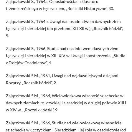
Zajączkowski S., 1964a, O posiadłościach klasztoru
trzemeszeńskiego w Łęczyckiem, „Roczniki Historyczne”, 30.
Zajączkowski S., 1964b, Uwagi nad osadnictwem dawnych ziem
łęczyckiej i sieradzkiej (do przełomu XI i XII w.), „Rocznik Łódzki”,
9.
Zajączkowski S., 1966, Studia nad osadnictwem dawnych ziem
łęczyckiej i sieradzkiej w XII–XIV w. Uwagi i spostrzeżenia, „Studia
z Dziejów Osadnictwa”, 4.
Zajączkowski S.M., 1961, Uwagi nad najdawniejszymi dziejami
Rozprzy, „Rocznik Łódzki”, 2.
Zajączkowski S.M., 1964, Wielowioskowa własność szlachecka w
dawnych ziemiach łę- czyckiej i sieradzkiej w drugiej połowie XIII i
w XIV w., „Rocznik Łódzki”, 9
Zajączkowski S.M., 1966, Studia nad wielowioskową własnością
szlachecką w Łęczyckiem i Sieradzkiem i jej rola w osadnictwie (od