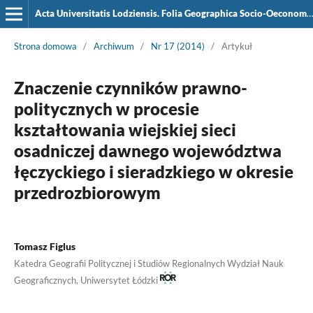
Acta Universitatis Lodziensis. Folia Geographica Socio-Oeconomica
Strona domowa
/
Archiwum
/
Nr 17 (2014)
/
Artykuł
Znaczenie czynników prawno-
politycznych w procesie
kształtowania wiejskiej sieci
osadniczej dawnego województwa
łęczyckiego i sieradzkiego w okresie
przedrozbiorowym
Tomasz Figlus
Katedra Geografii Politycznej i Studiów Regionalnych Wydział Nauk
Geograficznych, Uniwersytet Łódzki