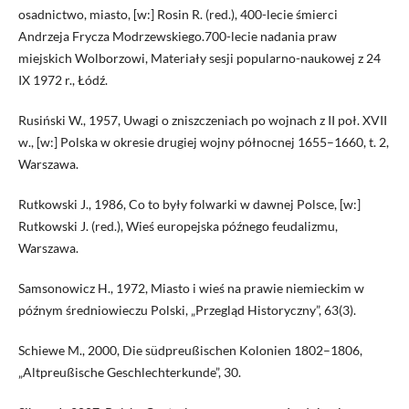
osadnictwo, miasto, [w:] Rosin R. (red.), 400-lecie śmierci
Andrzeja Frycza Modrzewskiego.700-lecie nadania praw
miejskich Wolborzowi, Materiały sesji popularno-naukowej z 24
IX 1972 r., Łódź.
Rusiński W., 1957, Uwagi o zniszczeniach po wojnach z II poł. XVII
w., [w:] Polska w okresie drugiej wojny północnej 1655–1660, t. 2,
Warszawa.
Rutkowski J., 1986, Co to były folwarki w dawnej Polsce, [w:]
Rutkowski J. (red.), Wieś europejska późnego feudalizmu,
Warszawa.
Samsonowicz H., 1972, Miasto i wieś na prawie niemieckim w
późnym średniowieczu Polski, „Przegląd Historyczny”, 63(3).
Schiewe M., 2000, Die südpreußischen Kolonien 1802–1806,
„Altpreußische Geschlechterkunde”, 30.