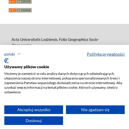
Acta Universitatis Lodziensis. Folia Geographica Socio-
Oeconomica
polski
Polityka prywatności
ISSN: 1508-1117
e-ISSN: 2353-4826
Używamy plików cookie
Deklaracja dostępności
Możemy je zamieścić w celu analizy danych dotyczących odwiedzających,
ulepszenia naszej strony internetowej, pokazania spersonalizowanych treści i
zapewnienia Państwu wspaniałego doświadczenia na stronie internetowej. Aby
uzyskać więcej informacji na temat plików cookie, których używamy, otwórz
ustawienia.
Akceptuj wszystko
Nie zgadzam się
Dostosuj