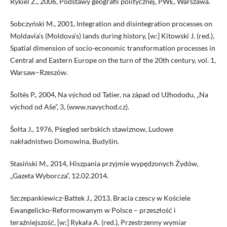
Rykiel Z., 2006, Podstawy geografii politycznej, PWE, Warszawa.
Sobczyński M., 2001, Integration and disintegration processes on
Moldavia’s (Moldova’s) lands during history, [w:] Kitowski J. (red.),
Spatial dimension of socio-economic transformation processes in
Central and Eastern Europe on the turn of the 20th century, vol. 1,
Warsaw–Rzeszów.
Šoltés P., 2004, Na východ od Tatier, na západ od Užhododu, „Na
východ od Aše”, 3, (www.navychod.cz).
Šołta J., 1976, Pśegled serbskich stawiznow, Ludowe
nakładnistwo Domowina, Budyšin.
Stasiński M., 2014, Hiszpania przyjmie wypędzonych Żydów,
„Gazeta Wyborcza”, 12.02.2014.
Szczepankiewicz-Battek J., 2013, Bracia czescy w Kościele
Ewangelicko-Reformowanym w Polsce – przeszłość i
teraźniejszość, [w:] Rykała A. (red.), Przestrzenny wymiar