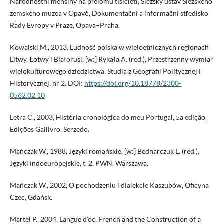
Národnostní menšiny na přelomu tisícletí, Slezský ústav Slezského
zemského muzea v Opavě, Dokumentační a informační středisko
Rady Evropy v Praze, Opava–Praha.
Kowalski M., 2013, Ludność polska w wieloetnicznych regionach
Litwy, Łotwy i Białorusi, [w:] Rykała A. (red.), Przestrzenny wymiar
wielokulturowego dziedzictwa, Studia z Geografii Politycznej i
Historycznej, nr 2. DOI:
https://doi.org/10.18778/2300-
0562.02.10
Letra C., 2003, História cronológica do meu Portugal, 5a edição,
Edições Gailivro, Serzedo.
Mańczak W., 1988, Języki romańskie, [w:] Bednarczuk L. (red.),
Języki indoeuropejskie, t. 2, PWN, Warszawa.
Mańczak W., 2002, O pochodzeniu i dialekcie Kaszubów, Oficyna
Czec, Gdańsk.
Martel P., 2004, Langue d’oc. French and the Construction of a