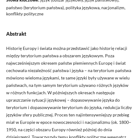
państwo (terytorium państwa), polityka językowa, nacjonalizm,
konflikty polityczne
Abstrakt
Historię Europy i świata można przedstawić jako historię relacji
między terytorium państwa a obszarem językowym. Poza
najwcześniejszym okresem państw plemiennych Europę i świat
cechowała niezależność państwa i języka – na terytorium państwa
mówiono wieloma językami, te same języki były używane w wielu
państwach, na tym samym terytorium używano różnych języków
w różnych funkcjach. W późniejszych okresach następuje
upraszczanie sytuacji językowej – dopasowywanie języka do
terytorium i dopasowywanie terytorium do języka, redukcja liczby
języków sfery publicznej. Proces ten najintensywniejszy przebieg
miał w Europie w epoce nowoczesności i nacjonalizmu (ok. 1800–
1950, na części obszaru Europy również później do dnia
dzisiejszego). Towarzyszyły temu konflikty polityczne wewnątrz