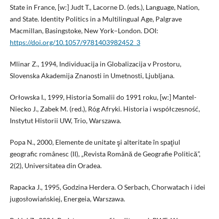
State in France, [w:] Judt T., Lacorne D. (eds.), Language, Nation,
and State. Identity Politics in a Multilingual Age, Palgrave
Macmillan, Basingstoke, New York–London. DOI:
https://doi.org/10.1057/9781403982452_3
Mlinar Z., 1994, Individuacija in Globalizacija v Prostoru,
Slovenska Akademija Znanosti in Umetnosti, Ljubljana.
Orłowska I., 1999, Historia Somalii do 1991 roku, [w:] Mantel-
Niecko J., Zabek M. (red.), Róg Afryki. Historia i współczesność,
Instytut Historii UW, Trio, Warszawa.
Popa N., 2000, Elemente de unitate şi alteritate în spaţiul
geografic românesc (II), „Revista Română de Geografie Politică”,
2(2), Universitatea din Oradea.
Rapacka J., 1995, Godzina Herdera. O Serbach, Chorwatach i idei
jugosłowiańskiej, Energeia, Warszawa.