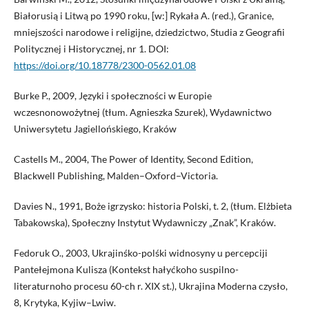
Białorusią i Litwą po 1990 roku, [w:] Rykała A. (red.), Granice,
mniejszości narodowe i religijne, dziedzictwo, Studia z Geografii
Politycznej i Historycznej, nr 1. DOI:
https://doi.org/10.18778/2300-0562.01.08
Burke P., 2009, Języki i społeczności w Europie
wczesnonowożytnej (tłum. Agnieszka Szurek), Wydawnictwo
Uniwersytetu Jagiellońskiego, Kraków
Castells M., 2004, The Power of Identity, Second Edition,
Blackwell Publishing, Malden–Oxford–Victoria.
Davies N., 1991, Boże igrzysko: historia Polski, t. 2, (tłum. Elżbieta
Tabakowska), Społeczny Instytut Wydawniczy „Znak”, Kraków.
Fedoruk O., 2003, Ukrajinśko-polśki widnosyny u percepciji
Pantełejmona Kulisza (Kontekst hałyćkoho suspilno-
literaturnoho procesu 60-ch r. XIX st.), Ukrajina Moderna czysło,
8, Krytyka, Kyjiw–Lwiw.