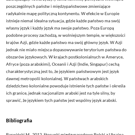
poszczególnych państw i międzypaństwowe zmieniające
radykalnie mapę polityczną kontynentu. W efekcie w Europie
istnieje niemal idealna sytuacja, gdzie każde państwo ma swój
własny język i każdy język ma swoje państwo. Poza Europą
podobne procesy zachodzą, w wolniejszym tempie, w większości
krajów Azji, gdzie każde państwo ma swój główny język. W Azji
jednak nie miało miejsca dopasowywanie terytorium państwa do
obszarów językowych. W krajach postkolonialnych w Ameryce,
Afryce (poza arabskimi), Oceanii i Azji (Indie, Singapur) cechą
charakterystyczną jest to, że językiem państwowym jest język
dawnej metropolii kolonialnej. W państwach arabskich
dziedzictwo kolonialne powoduje istnienie tych państw i określa
ich granice, jednak nacjonalizm arabski jest na tyle silny, by
sprawić, że językiem tych państw jest wspólny język arabski.
Bibliografia
Barwiński M., 2012, Stosunki międzynarodowe Polski z Ukrainą,