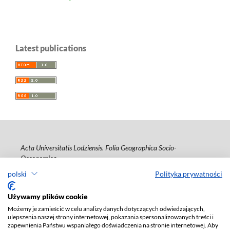
Latest publications
Acta Universitatis Lodziensis. Folia Geographica Socio-
Oeconomica
polski
Polityka prywatności
ISSN: 1508-1117
e-ISSN: 2353-4826
Używamy plików cookie
Deklaracja dostępności
Możemy je zamieścić w celu analizy danych dotyczących odwiedzających,
ulepszenia naszej strony internetowej, pokazania spersonalizowanych treści i
zapewnienia Państwu wspaniałego doświadczenia na stronie internetowej. Aby