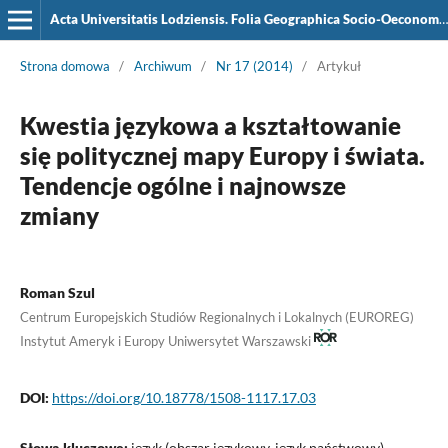
Acta Universitatis Lodziensis. Folia Geographica Socio-Oeconomica
Strona domowa
/
Archiwum
/
Nr 17 (2014)
/
Artykuł
Kwestia językowa a kształtowanie
się politycznej mapy Europy i świata.
Tendencje ogólne i najnowsze
zmiany
Roman Szul
Centrum Europejskich Studiów Regionalnych i Lokalnych (EUROREG)
Instytut Ameryk i Europy Uniwersytet Warszawski
DOI:
https://doi.org/10.18778/1508-1117.17.03
Słowa kluczowe:
język (obszar językowy, język państwowy),