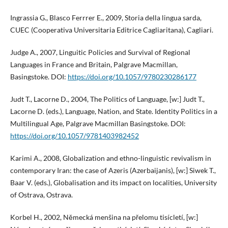
Ingrassia G., Blasco Ferrrer E., 2009, Storia della lingua sarda,
CUEC (Cooperativa Universitaria Editrice Cagliaritana), Cagliari.
Judge A., 2007, Linguitic Policies and Survival of Regional
Languages in France and Britain, Palgrave Macmillan,
Basingstoke. DOI:
https://doi.org/10.1057/9780230286177
Judt T., Lacorne D., 2004, The Politics of Language, [w:] Judt T.,
Lacorne D. (eds.), Language, Nation, and State. Identity Politics in a
Multilingual Age, Palgrave Macmillan Basingstoke. DOI:
https://doi.org/10.1057/9781403982452
Karimi A., 2008, Globalization and ethno-linguistic revivalism in
contemporary Iran: the case of Azeris (Azerbaijanis), [w:] Siwek T.,
Baar V. (eds.), Globalisation and its impact on localities, University
of Ostrava, Ostrava.
Korbel H., 2002, Německá menšina na přelomu tisícletí, [w:]