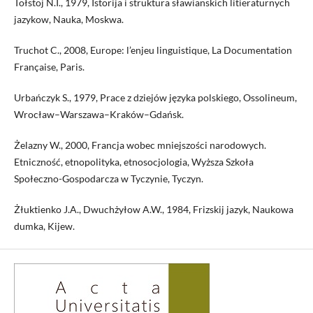
Tołstoj N.I., 1979, Istorija i struktura sławianskich litieraturnych
jazykow, Nauka, Moskwa.
Truchot C., 2008, Europe: l’enjeu linguistique, La Documentation
Française, Paris.
Urbańczyk S., 1979, Prace z dziejów języka polskiego, Ossolineum,
Wrocław–Warszawa–Kraków–Gdańsk.
Żelazny W., 2000, Francja wobec mniejszości narodowych.
Etniczność, etnopolityka, etnosocjologia, Wyższa Szkoła
Społeczno-Gospodarcza w Tyczynie, Tyczyn.
Żłuktienko J.A., Dwuchżyłow A.W., 1984, Frizskij jazyk, Naukowa
dumka, Kijew.