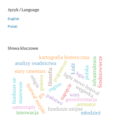
Język / Language
English
Polski
Słowa kluczowe
kartografia historyczna
Średniowiecze
infrastruktura
pogranicze
analizy osadnictwa
Łódź
polska
filozofia
stary cmentarz
hgis
light move festival
religia
granica
fundusze ue
region
mazowsze
festiwal miejski
napięcie
węgierka
gis
wieś
państwo
geoinformacja
animator
samorządy
fundusze unijne
innowacja
młodzież