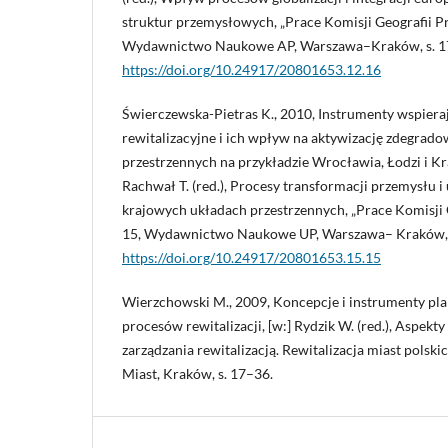
struktur przemysłowych, „Prace Komisji Geografii P
Wydawnictwo Naukowe AP, Warszawa–Kraków, s. 1
https://doi.org/10.24917/20801653.12.16
Świerczewska-Pietras K., 2010, Instrumenty wspieraj
rewitalizacyjne i ich wpływ na aktywizację zdegra
przestrzennych na przykładzie Wrocławia, Łodzi i Kra
Rachwał T. (red.), Procesy transformacji przemysłu i
krajowych układach przestrzennych, „Prace Komisji 
15, Wydawnictwo Naukowe UP, Warszawa– Kraków, 
https://doi.org/10.24917/20801653.15.15
Wierzchowski M., 2009, Koncepcje i instrumenty pl
procesów rewitalizacji, [w:] Rydzik W. (red.), Aspekt
zarządzania rewitalizacją. Rewitalizacja miast polskic
Miast, Kraków, s. 17–36.