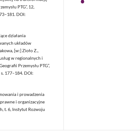
rzemysłu PTG”, 12,
73–181. DOI:
ące działania
dowanych układów
kowa, [w:] Zioło Z.,
 usług w regionalnych i
Geografii Przemysłu PTG”,
s. 177–184. DOI:
anowania i prowadzenia
y prawne i organizacyjne
h, t. 6, Instytut Rozwoju