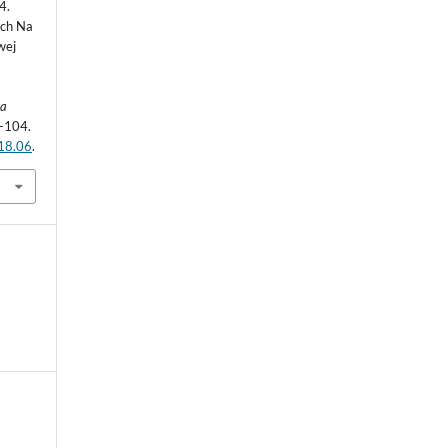
4.
ych Na
wej
ca
1-104.
.18.06
.