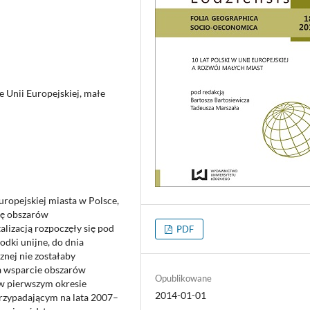
e Unii Europejskiej, małe
ropejskiej miasta w Polsce,
ję obszarów
alizacją rozpoczęły się pod
PDF
odki unijne, do dnia
cznej nie zostałaby
a wsparcie obszarów
Opublikowane
 w pierwszym okresie
2014-01-01
rzypadającym na lata 2007–