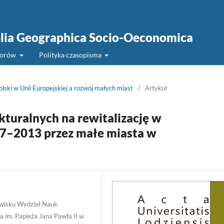
Folia Geographica Socio-Oeconomica
torów
Polityka czasopisma
olski w Unii Europejskiej a rozwój małych miast
/
Artykuł
turalnych na rewitalizację w
7–2013 przez małe miasta w
owisku Wydział Nauk
 im. Papieża Jana Pawła II w