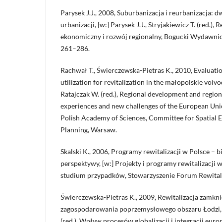
Parysek J.J., 2008, Suburbanizacja i reurbanizacja: d
urbanizacji, [w:] Parysek J.J., Stryjakiewicz T. (red.),
ekonomiczny i rozwój regionalny, Bogucki Wydawni
261–286.
Rachwał T., Świerczewska-Pietras K., 2010, Evaluatio
utilization for revitalization in the małopolskie voivo
Ratajczak W. (red.), Regional development and regiona
experiences and new challenges of the European Uni
Polish Academy of Sciences, Committee for Spatial
Planning, Warsaw.
Skalski K., 2006, Programy rewitalizacji w Polsce – 
perspektywy, [w:] Projekty i programy rewitalizacji
studium przypadków, Stowarzyszenie Forum Rewitaliz
Świerczewska-Pietras K., 2009, Rewitalizacja zamkni
zagospodarowania poprzemysłowego obszaru Łodzi, [
(red.), Wpływ procesów globalizacji i integracji euro