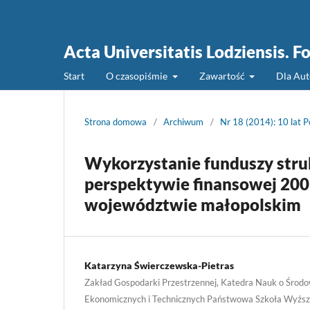
Acta Universitatis Lodziensis. 
Start
O czasopiśmie
Zawartość
Dla Au
Strona domowa
/
Archiwum
/
Nr 18 (2014): 10 lat P
Wykorzystanie funduszy struk
perspektywie finansowej 200
województwie małopolskim
Katarzyna Świerczewska-Pietras
Zakład Gospodarki Przestrzennej, Katedra Nauk o Środ
Ekonomicznych i Technicznych Państwowa Szkoła Wyższa