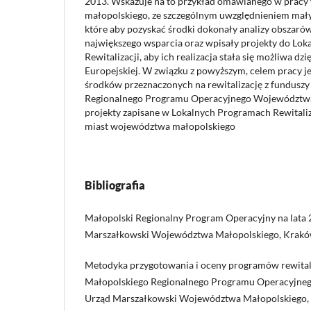
2013. Wskazuje na to przykład omawianego w prac
małopolskiego, ze szczególnym uwzględnieniem mał
które aby pozyskać środki dokonały analizy obszaró
największego wsparcia oraz wpisały projekty do Lo
Rewitalizacji, aby ich realizacja stała się możliwa dz
Europejskiej. W związku z powyższym, celem pracy jes
środków przeznaczonych na rewitalizację z fundusz
Regionalnego Programu Operacyjnego Województwa
projekty zapisane w Lokalnych Programach Rewitaliz
miast województwa małopolskiego
Bibliografia
Małopolski Regionalny Program Operacyjny na lata
Marszałkowski Województwa Małopolskiego, Krakó
Metodyka przygotowania i oceny programów rewital
Małopolskiego Regionalnego Programu Operacyjnego
Urząd Marszałkowski Województwa Małopolskiego,