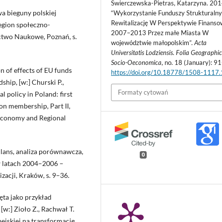
Świerczewska-Pietras, Katarzyna. 201
wa bieguny polskiej
“Wykorzystanie Funduszy Strukturaln
Rewitalizację W Perspektywie Finanso
 Region społeczno-
2007–2013 Przez małe Miasta W
ctwo Naukowe, Poznań, s.
województwie małopolskim”.
Acta
Universitatis Lodziensis. Folia Geographi
Socio-Oeconomica
, no. 18 (January): 9
n of effects of EU funds
https://doi.org/10.18778/1508-1117
dship, [w:] Churski P.,
Formaty cytowań
l policy in Poland: first
on membership, Part II,
 Economy and Regional
bilans, analiza porównawcza,
0
 w latach 2004–2006 –
acji, Kraków, s. 9–36.
ęta jako przykład
w:] Zioło Z., Rachwał T.
pejskiej na transformację