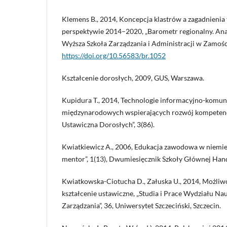
Klemens B., 2014, Koncepcja klastrów a zagadnienia
perspektywie 2014–2020, „Barometr regionalny. Anali
Wyższa Szkoła Zarządzania i Administracji w Zamośc
https://doi.org/10.56583/br.1052
Kształcenie dorosłych, 2009, GUS, Warszawa.
Kupidura T., 2014, Technologie informacyjno-komun
międzynarodowych wspierających rozwój kompetenc
Ustawiczna Dorosłych”, 3(86).
Kwiatkiewicz A., 2006, Edukacja zawodowa w niemie
mentor”, 1(13), Dwumiesięcznik Szkoły Głównej Han
Kwiatkowska-Ciotucha D., Załuska U., 2014, Możliwoś
kształcenie ustawiczne, „Studia i Prace Wydziału N
Zarządzania”, 36, Uniwersytet Szczeciński, Szczecin.