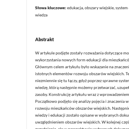
Słowa kluczowe:
edukacja, obszary wiejskie, system 
wiedza
Abstrakt
W artykule podjęte zostały rozważania dotyczące moż
wykorzystania nowych form edukacji dla mieszkańcó
Głównym celem artykułu było wskazanie na znaczenie
istotnych elementów rozwoju obszarów wiejskich. Te
niezmiennie się tu łączy, gdyż poprzez sprawne sys
wiedzę, którą następnie możemy przetwarzać, uzupeł
zasoby. Konstrukcję artykułu wraz z wprowadzeniem 
Początkowo podjęto się analizy pojęcia i znaczenia wie
rozwoju mieszkańców obszarów wiejskich. Następnie
wiedzy i edukacji zostało opisane w wybranych doku
uwzględnieniem obszarów wiejskich. W kolejnej czę
zagadnienie, ale w perspektywie wybranych dokum