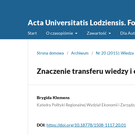
Acta Universitatis Lodziensis. 
Start
O czasopiśmie
Zawartość
Dla Au
Strona domowa
/
Archiwum
/
Nr 20 (2015): Wiedza 
Znaczenie transferu wiedzy i
Brygida Klemens
Katedra Polityki Regionalnej Wydział Ekonomii i Zarządz
DOI:
https://doi.org/10.18778/1508-1117.20.01