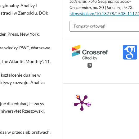
Lodziensis. Folia Geographica Socio-
gionalny. Analizy i
Oeconomica
, no. 20 (January): 5-23.
istracji w Zamościu. DOI:
https://doi.org/10.18778/1508-1117
Formaty cytowań
yden Press, New York.
 na wiedzy, PWE, Warszawa.
„The Atlantic Monthly”, 11.
0
 kształcenie dualne w
ektywy rozwoju. Analiza
e dla edukacji – zarys
Uniwersytet Rzeszowski,
edzą w przedsiębiorstwach,