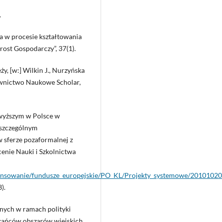
.
na w procesie kształtowania
ost Gospodarczy”, 37(1).
ży, [w:] Wilkin J., Nurzyńska
dawnictwo Naukowe Scholar,
 wyższym w Polsce w
e szczególnym
 sferze pozaformalnej z
enie Nauki i Szkolnictwa
inansowanie/fundusze_europejskie/PO_KL/Projekty_systemowe/20101020
).
nych w ramach polityki
zkańców obszarów wiejskich