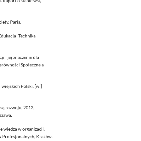
. Raport o stanie wsi,
ety, Paris.
„Edukacja–Technika–
ji i jej znaczenie dla
erówności Społeczne a
 wiejskich Polski, [w:]
nsą rozwoju, 2012,
szawa.
ie wiedzą w organizacji,
 Profesjonalnych, Kraków.