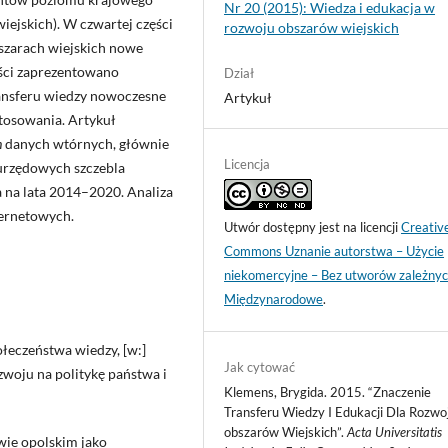
Nr 20 (2015): Wiedza i edukacja w
ejskich). W czwartej części
rozwoju obszarów wiejskich
szarach wiejskich nowe
ęści zaprezentowano
Dział
ransferu wiedzy nowoczesne
Artykuł
stosowania. Artykuł
h
danych wtórnych, głównie
Licencja
urzędowych szczebla
 na lata 2014–2020. Analiza
ernetowych.
Utwór dostępny jest na licencji
Creativ
Commons Uznanie autorstwa – Użycie
niekomercyjne – Bez utworów zależnyc
Międzynarodowe
.
łeczeństwa wiedzy, [w:]
Jak cytować
woju na politykę państwa i
Klemens, Brygida. 2015. “Znaczenie
Transferu Wiedzy I Edukacji Dla Rozwo
obszarów Wiejskich”.
Acta Universitatis
wie opolskim jako