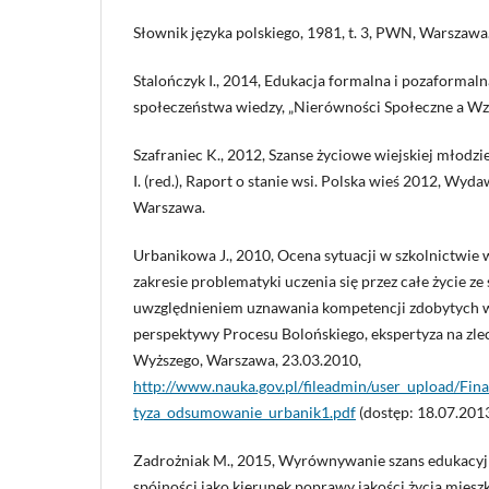
Słownik języka polskiego, 1981, t. 3, PWN, Warszawa
Stalończyk I., 2014, Edukacja formalna i pozaformal
społeczeństwa wiedzy, „Nierówności Społeczne a Wzr
Szafraniec K., 2012, Szanse życiowe wiejskiej młodzie
I. (red.), Raport o stanie wsi. Polska wieś 2012, Wy
Warszawa.
Urbanikowa J., 2010, Ocena sytuacji w szkolnictwie
zakresie problematyki uczenia się przez całe życie z
uwzględnieniem uznawania kompetencji zdobytych w
perspektywy Procesu Bolońskiego, ekspertyza na zlec
Wyższego, Warszawa, 23.03.2010,
http://www.nauka.gov.pl/fileadmin/user_upload/F
tyza_odsumowanie_urbanik1.pdf
(dostęp: 18.07.2013
Zadrożniak M., 2015, Wyrównywanie szans edukacyj
spójności jako kierunek poprawy jakości życia mies