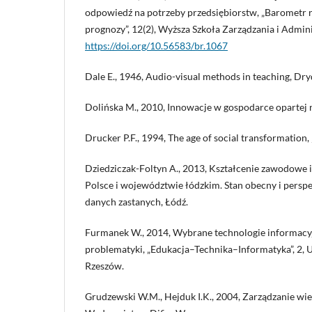
odpowiedź na potrzeby przedsiębiorstw, „Barometr re
prognozy”, 12(2), Wyższa Szkoła Zarządzania i Admin
https://doi.org/10.56583/br.1067
Dale E., 1946, Audio-visual methods in teaching, Dr
Dolińska M., 2010, Innowacje w gospodarce opartej
Drucker P.F., 1994, The age of social transformation, 
Dziedziczak-Foltyn A., 2013, Kształcenie zawodowe i
Polsce i województwie łódzkim. Stan obecny i persp
danych zastanych, Łódź.
Furmanek W., 2014, Wybrane technologie informacyjn
problematyki, „Edukacja–Technika–Informatyka”, 2, 
Rzeszów.
Grudzewski W.M., Hejduk I.K., 2004, Zarządzanie wi