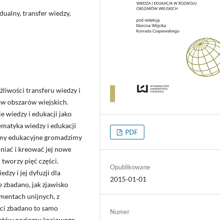
dualny, transfer wiedzy,
liwości transferu wiedzy i
w obszarów wiejskich.
 wiedzy i edukacji jako
matyka wiedzy i edukacji
PDF
temy edukacyjne gromadzimy
niać i kreować jej nowe
tworzy pięć części.
Opublikowane
dzy i jej dyfuzji dla
2015-01-01
 zbadano, jak zjawisko
mentach unijnych, z
ści zbadano to samo
Numer
entów poziomu krajowego