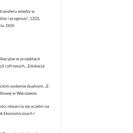
 transferu wiedzy w
zy i prognozy”, 12(2),
iu. DOI:
ikacyjne w projektach
ji cyfrowych, „Edukacja
ckim systemie dualnym, „E-
dlowej w Warszawie.
ci otwarcia się uczelni na
auk Ekonomicznych i