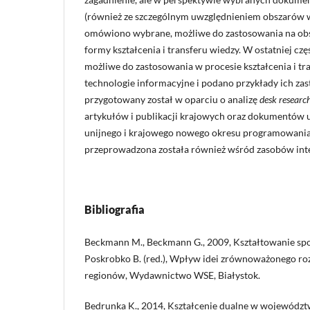
(również ze szczególnym uwzględnieniem obszarów wi
omówiono wybrane, możliwe do zastosowania na ob
formy kształcenia i transferu wiedzy. W ostatniej cz
możliwe do zastosowania w procesie kształcenia i t
technologie informacyjne i podano przykłady ich za
przygotowany został w oparciu o analizę
desk researc
artykułów i publikacji krajowych oraz dokumentów 
unijnego i krajowego nowego okresu programowania
przeprowadzona została również wśród zasobów int
Bibliografia
Beckmann M., Beckmann G., 2009, Kształtowanie spo
Poskrobko B. (red.), Wpływ idei zrównoważonego roz
regionów, Wydawnictwo WSE, Białystok.
Bedrunka K., 2014, Kształcenie dualne w województ