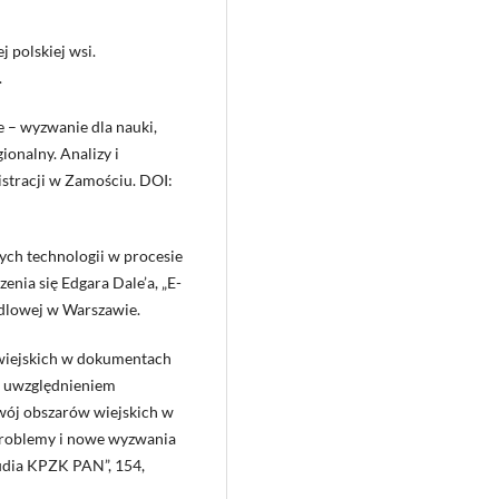
 polskiej wsi.
.
e – wyzwanie dla nauki,
ionalny. Analizy i
istracji w Zamościu. DOI:
ych technologii w procesie
nia się Edgara Dale’a, „E-
dlowej w Warszawie.
wiejskich w dokumentach
m uwzględnieniem
zwój obszarów wiejskich w
e problemy i nowe wyzwania
udia KPZK PAN”, 154,