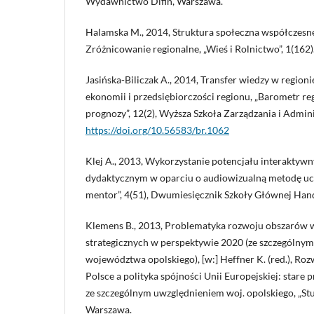
Wydawnictwo Difin, Warszawa.
Halamska M., 2014, Struktura społeczna współczesnej
Zróżnicowanie regionalne, „Wieś i Rolnictwo”, 1(162)
Jasińska-Biliczak A., 2014, Transfer wiedzy w regioni
ekonomii i przedsiębiorczości regionu, „Barometr reg
prognozy”, 12(2), Wyższa Szkoła Zarządzania i Admin
https://doi.org/10.56583/br.1062
Klej A., 2013, Wykorzystanie potencjału interaktywn
dydaktycznym w oparciu o audiowizualną metodę ucze
mentor”, 4(51), Dwumiesięcznik Szkoły Głównej Han
Klemens B., 2013, Problematyka rozwoju obszarów 
strategicznych w perspektywie 2020 (ze szczególny
województwa opolskiego), [w:] Heffner K. (red.), Ro
Polsce a polityka spójności Unii Europejskiej: star
ze szczególnym uwzględnieniem woj. opolskiego, „St
Warszawa.