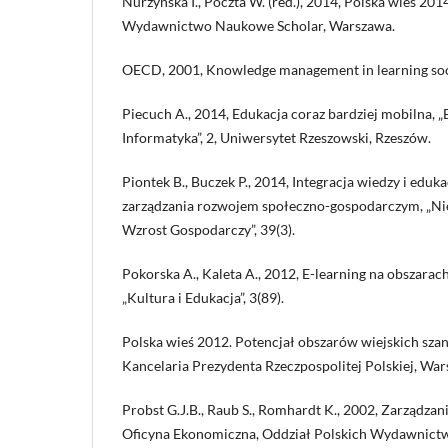
Nurzyńska I., Poczta W. (red.), 2014, Polska wieś 2014
Wydawnictwo Naukowe Scholar, Warszawa.
OECD, 2001, Knowledge management in learning soci
Piecuch A., 2014, Edukacja coraz bardziej mobilna, 
Informatyka”, 2, Uniwersytet Rzeszowski, Rzeszów.
Piontek B., Buczek P., 2014, Integracja wiedzy i edukac
zarządzania rozwojem społeczno-gospodarczym, „Ni
Wzrost Gospodarczy”, 39(3).
Pokorska A., Kaleta A., 2012, E-learning na obszarach
„Kultura i Edukacja”, 3(89).
Polska wieś 2012. Potencjał obszarów wiejskich sza
Kancelaria Prezydenta Rzeczpospolitej Polskiej, War
Probst G.J.B., Raub S., Romhardt K., 2002, Zarządzan
Oficyna Ekonomiczna, Oddział Polskich Wydawnictw