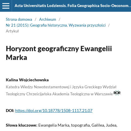
Acta Universitatis Lodziensis. Folia Geographica Socio-Oeconomica
Strona domowa
/
Archiwum
/
Nr 21 (2015): Geografia historyczna. Wyzwania przyszłości
/
Artykuł
Horyzont geograficzny Ewangelii
Marka
Kalina Wojciechowska
Katedra Wiedzy Nowotestamentowej i Języka Greckiego Wydział
Teologiczny Chrześcijańska Akademia Teologiczna w Warszawie
DOI:
https://doi.org/10.18778/1508-1117.21.07
Słowa kluczowe:
Ewangelia Marka, topografia, Galilea, Judea,