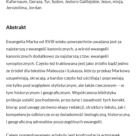
Kafarnaum, Geraza, Tyr, Sydon, Jezioro Galilejskie, Jezus, misja,
Jerozolima, Jordan
Abstrakt
Ewangelia Marka od XVIII wieku powszechnie uważana jest za
najstarszą z ewangelii kanonicznych, a wśród ewangelii
kanonicznych dodatkowo za najstarszą z tzw. ewangelii
synoptycznych. Często też traktowana jest jako źródło bądź jedno
ze źródeł dla tekstów Mateusza i Łukasza, którzy przekaz Markowy
uzupełniają, skracają, a bardzo często też uściślają i poprawiają
nie tylko pod względem stylistycznym, ale także rzeczowym – w
tym historycznym i geograficznym. Współczesna biblistyka
próbuje ustalić pochodzenie, przyczynę i zasadność tych korekt,
biorąc pod uwagę zarówno etapy redakcji, struktury tekstu, jak i
kompetencje odbiorcze oraz świadomość teologiczną, historyczną
i geograficzną adresatów poszczególnych ewangelii.
Celem prezentowanego artykułu jest konfrontacja wzmianek