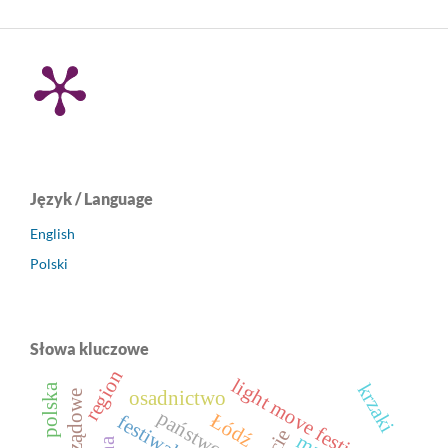
Język / Language
English
Polski
Słowa kluczowe
region
light move festival
krzaki
polska
osadnictwo
państwo
Łódź