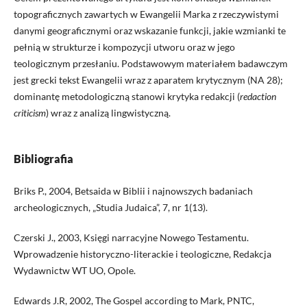
topograficznych zawartych w Ewangelii Marka z rzeczywistymi
danymi geograficznymi oraz wskazanie funkcji, jakie wzmianki te
pełnią w strukturze i kompozycji utworu oraz w jego
teologicznym przesłaniu. Podstawowym materiałem badawczym
jest grecki tekst Ewangelii wraz z aparatem krytycznym (NA 28);
dominantę metodologiczną stanowi krytyka redakcji (
redaction
criticism
) wraz z analizą lingwistyczną.
Bibliografia
Briks P., 2004, Betsaida w Biblii i najnowszych badaniach
archeologicznych, „Studia Judaica”, 7, nr 1(13).
Czerski J., 2003, Księgi narracyjne Nowego Testamentu.
Wprowadzenie historyczno-literackie i teologiczne, Redakcja
Wydawnictw WT UO, Opole.
Edwards J.R, 2002, The Gospel according to Mark, PNTC,