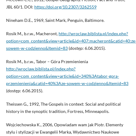
JBL 60/1. DOI:
https://doi.org/10.2307/3262559
Nineham D.E., 1969, Saint Mark, Penguin, Baltimore.
Rosik M., b.r.w., Macheront,
http://wroclaw.biblista.pl/index.php?
option=com_content&view=article&id=407:macheront&catid=40:ze
sowem-w-codzienno&Itemid=83
(dostęp: 6.06.2015).
Rosik M., b.r.w., Tabor – Góra Przemienienia
http://wroclaw.biblista.pl/index.php?
option=com_content&view=article&id=340%3Atabor-gora-
przemienienia&catid=40%3Aze-sowem-w-codzienno&Itemid=83
(dostęp: 6.06.2015).
Theissen G., 1992, The Gospels in context: Social and political
history in the synoptic tradition, Fortress, Minneapolis.
Wojciechowska K., 2006, Opowiadam wam jak Piotr. Elementy
stylu i stylizacji w Ewangelii Marka, Wydawnictwo Naukowe