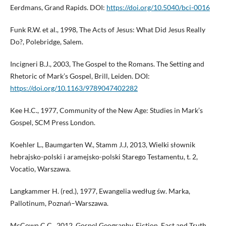
Eerdmans, Grand Rapids. DOI:
https://doi.org/10.5040/bci-0016
Funk R.W. et al., 1998, The Acts of Jesus: What Did Jesus Really
Do?, Polebridge, Salem.
Incigneri B.J., 2003, The Gospel to the Romans. The Setting and
Rhetoric of Mark’s Gospel, Brill, Leiden. DOI:
https://doi.org/10.1163/9789047402282
Kee H.C., 1977, Community of the New Age: Studies in Mark’s
Gospel, SCM Press London.
Koehler L., Baumgarten W., Stamm J.J, 2013, Wielki słownik
hebrajsko-polski i aramejsko-polski Starego Testamentu, t. 2,
Vocatio, Warszawa.
Langkammer H. (red.), 1977, Ewangelia według św. Marka,
Pallotinum, Poznań–Warszawa.
McCown C.C., 2012, Gospel Geography. Fiction, Fact and Truth,