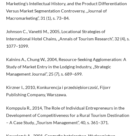
Marketing’s Intellectual History, and the Product Differentiation
Versus Market Segmentation Controversy, „Journal of
Macromarketing”, 31 (1), s. 73–84.
Johnson C., Vanetti M., 2005, Locational Strategies of
International Hotel Chains, „Annals of Tourism Research”, 32 (4), s.
1077–1099.
Kalnins A., Chung W., 2004, Resource-Seeking Agglomeration: A
Study of Market Entry in the Lodging Industry, „Strategic
Management Journal”, 25 (7), s. 689–699.
Kirzner I., 2010, Konkurencja i przedsiębiorczość, Fijorr
Publishing Company, Warszawa.
Komppula R., 2014, The Role of Individual Entrepreneurs in the
Development of Competitiveness for a Rural Tourism Destination
– A Case Study, „Tourism Management”, 40, s. 361–371.
Kowalczyk A., 2001, Geografia hotelarstwa, Wydawnictwo