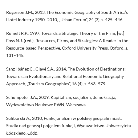
Rogerson J.M., 2013, The Economic Geography of South Africa’s
Hotel Industry 1990–2010, „Urban Forum”, 24 (3), s. 425–446.
Rumelt R.P., 1997, Towards a Strategic Theory of the Firm, [w:]
Foss N.J. (red.), Resources, Firms, and Strategies: A Reader in the
Resource-based Perspective, Oxford University Press, Oxford, s.
131–145.
Sanz-Ibáñez C., Clavé S.A., 2014, The Evolution of Destinations:
Towards an Evolutionary and Relational Economic Geography
Approach, „Tourism Geographies”, 16 (4), s. 563–579.
Schumpeter J.A., 2009, Kapitalizm, socjalizm, demokracja,
Wydawnictwo Naukowe PWN, Warszawa.
Suliborski A., 2010, Funkcjonalizm w polskiej geografii miast:
Studia nad genezą i pojęciem funkcji, Wydawnictwo Uniwersytetu
Łódzkiego, Łódź.