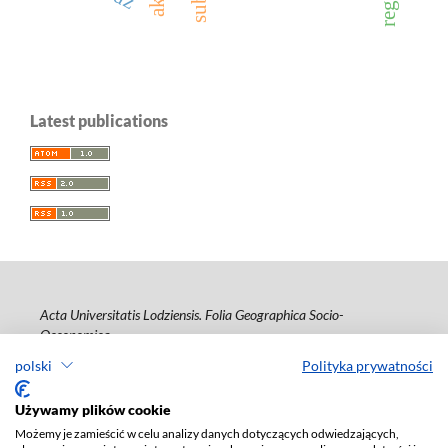
Latest publications
Acta Universitatis Lodziensis. Folia Geographica Socio-
Oeconomica
polski
Polityka prywatności
ISSN: 1508-1117
e-ISSN: 2353-4826
Używamy plików cookie
Deklaracja dostępności
Możemy je zamieścić w celu analizy danych dotyczących odwiedzających,