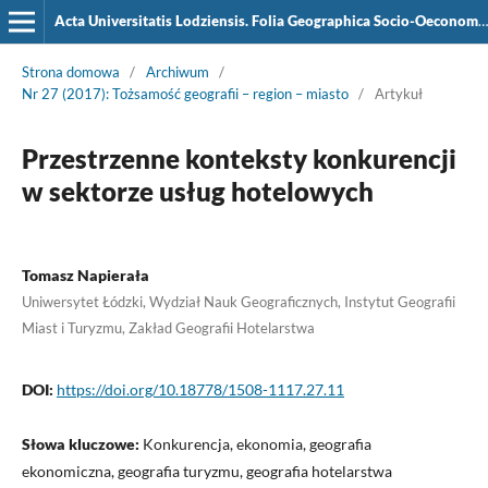
Acta Universitatis Lodziensis. Folia Geographica Socio-Oeconomica
Strona domowa
/
Archiwum
/
Nr 27 (2017): Tożsamość geografii – region – miasto
/
Artykuł
Przestrzenne konteksty konkurencji
w sektorze usług hotelowych
Tomasz Napierała
Uniwersytet Łódzki, Wydział Nauk Geograficznych, Instytut Geografii
Miast i Turyzmu, Zakład Geografii Hotelarstwa
DOI:
https://doi.org/10.18778/1508-1117.27.11
Słowa kluczowe:
Konkurencja, ekonomia, geografia
ekonomiczna, geografia turyzmu, geografia hotelarstwa