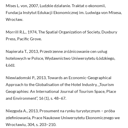
Mises L. von, 2007, Ludzkie działanie. Traktat o ekonomii,
Fundacja Instytut Edukacji Ekonomicznej im. Ludwiga von Misesa,
Wrocław.
Morrill R.L., 1974, The Spatial Organization of Society, Duxbury
Press, Pacific Grove.
Napierała T., 2013, Przestrzenne zróżnicowanie cen usług
hotelowych w Polsce, Wydawnictwo Uniwersytetu Łódzkiego,
Łódź.
Niewiadomski P., 2013, Towards an Economic-Geographical
Approach to the Globalisation of the Hotel Industry, „Tourism
Geographies: An International Journal of Tourism Space, Place
and Environment”, 16 (1), s. 48–67.
Niezgoda A., 2013, Prosument na rynku turystycznym – próba
zdefiniowania, Prace Naukowe Uniwersytetu Ekonomicznego we
Wrocławiu, 304, s. 203–210.