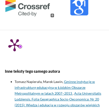
0
Inne teksty tego samego autora
Tomasz Napierała, Marek Lawin,
Gminne instytucje w
infrastrukturę edukacyjną w Łódzkim Obszarze
Metropolitalnym w latach 2007–2013
,
Acta Universitatis
Lodziensis. Folia Geographica Socio-Oeconomica: Nr 20
(2015): Wiedza i edukacja w rozwoju obszarów wiejskich