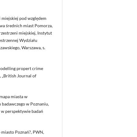
i miejskiej pod względem
twa średnich miast Pomorza,
estrzeni miejskiej, Instytut
estrzennej Wydziału
zawskiego, Warszawa, s.
 Modelling propert crime
 „British Journal of
 mapa miasta w
tu badawczego w Poznaniu,
ań w perspektywie badań
bie miasto Poznań?, PWN,