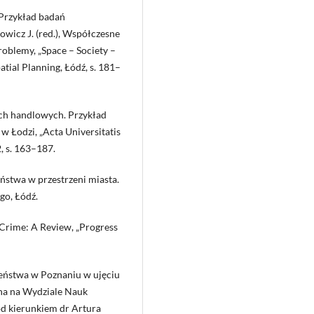
 Przykład badań
wicz J. (red.), Współczesne
blemy, „Space – Society –
ial Planning, Łódź, s. 181–
ch handlowych. Przykład
w Łodzi, „Acta Universitatis
, s. 163–187.
ństwa w przestrzeni miasta.
go, Łódź.
f Crime: A Review, „Progress
zeństwa w Poznaniu w ujęciu
na na Wydziale Nauk
d kierunkiem dr Artura