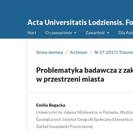
Acta Universitatis Lodziensis. 
Start
O czasopiśmie
Zawartość
Dla Au
Strona domowa
/
Archiwum
/
Nr 27 (2017): Tożsamoś
Problematyka badawcza z zak
w przestrzeni miasta
Emilia Bogacka
Uniwersytet im. Adama Mickiewicza w Poznaniu, Wydział
Geologicznych, Instytut Geografii Społeczno-Ekonomiczne
Zakład Gospodarki Przestrzennej