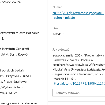
zno-społeczne.
Numer
Nr 27 (2017): Tożsamość geografii –
region – miasto
Dział
przestrzeni miasta Poznania
Artykuł
 1.
 Instytutu Geografii
Jak cytować
j UAM, Seria Rozwój
Bogacka, Emilia. 2017. “Problematyka
Badawcza Z Zakresu Poczucia
bezpieczeństwa człowieka W Przestrze
Miasta”.
Acta Universitatis Lodziensis. Fo
i polskich badań
Geographica Socio-Oeconomica
, no. 27
S., Przybyła Z. (red.),
(March): 141-51.
ia, Prace Naukowe
https://doi.org/10.18778/1508-1117
2, Wydawnictwo
w, s. 13–24.
Formaty cytowań
przestępczości na obszarze