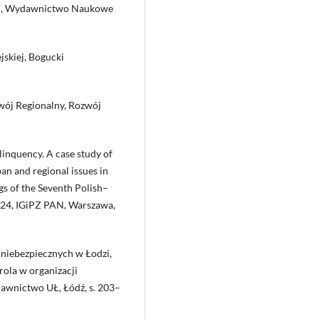
lii, Wydawnictwo Naukowe
jskiej, Bogucki
zwój Regionalny, Rozwój
linquency. A case study of
an and regional issues in
gs of the Seventh Polish–
 24, IGiPZ PAN, Warszawa,
c niebezpiecznych w Łodzi,
 rola w organizacji
awnictwo UŁ, Łódź, s. 203–