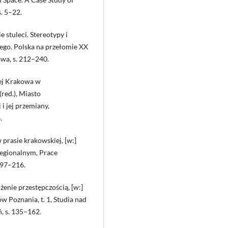
s. 5–22.
 stuleci. Stereotypy i
nego. Polska na przełomie XX
wa, s. 212–240.
iej Krakowa w
red.), Miasto
 i jej przemiany,
.
 prasie krakowskiej, [w:]
regionalnym, Prace
 197–216.
żenie przestępczością, [w:]
ów Poznania, t. 1, Studia nad
 s. 135–162.