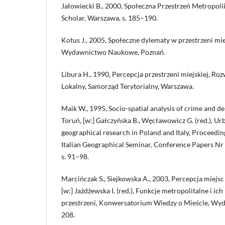
Jałowiecki B., 2000, Społeczna Przestrzeń Metropo
Scholar, Warszawa, s. 185–190.
Kotus J., 2005, Społeczne dylematy w przestrzeni mie
Wydawnictwo Naukowe, Poznań.
Libura H., 1990, Percepcja przestrzeni miejskiej, Ro
Lokalny, Samorząd Terytorialny, Warszawa.
Maik W., 1995, Socio-spatial analysis of crime and de
Toruń, [w:] Gałczyńska B., Węcławowicz G. (red.), Urb
geographical research in Poland and Italy, Proceedin
Italian Geographical Seminar, Conference Papers Nr
s. 91–98.
Marcińczak S., Siejkowska A., 2003, Percepcja miejs
[w:] Jażdżewska I. (red.), Funkcje metropolitalne i ich
przestrzeni, Konwersatorium Wiedzy o Mieście, Wyd
208.