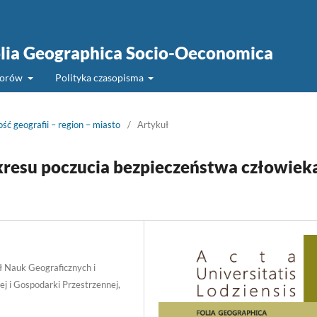
Folia Geographica Socio-Oeconomica
torów
Polityka czasopisma
ć geografii – region – miasto
/
Artykuł
resu poczucia bezpieczeństwa człowiek
 Nauk Geograficznych i
j i Gospodarki Przestrzennej,