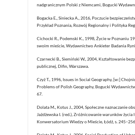
nadgranicznym Polski z Niemcami, Bogucki Wydawn
Bogacka E., Siniecka A., 2016, Poczucie bezpieczeńs
Przykład Poznania, Rozwój Regionalny i Polityka Regi
Cichocki R., Podemski K., 1998, Życie w Poznaniu 1
swoim mieście, Wydawnictwo Ankieter Badania Rynk
Czarnecki B., Siemiński W., 2004, Kształtowanie bezp
publicznej, Difin, Warszawa.
Czyż T., 1996, Issues in Social Geography, [w:] Chojni
Problems of Polish Geography, Bogucki Wydawnictw
67.
Dolata M., Kotus J., 2004, Społeczne naznaczanie obs
Jażdżewska I. (red.), Zróżnicowanie warunków życia 
Konwersatorium Wiedzy o Mieście, Łódź, s. 245–256
Dolata M., Kotus J., 2006, Social Production of Urba