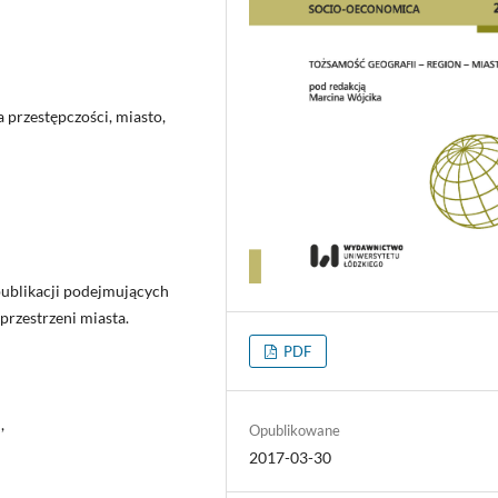
 przestępczości, miasto,
publikacji podejmujących
rzestrzeni miasta.
PDF
,
Opublikowane
2017-03-30