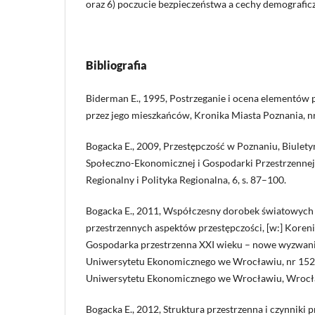
oraz 6) poczucie bezpieczeństwa a cechy demografic
Bibliografia
Biderman E., 1995, Postrzeganie i ocena elementów 
przez jego mieszkańców, Kronika Miasta Poznania, nr
Bogacka E., 2009, Przestępczość w Poznaniu, Biuletyn
Społeczno-Ekonomicznej i Gospodarki Przestrzenne
Regionalny i Polityka Regionalna, 6, s. 87–100.
Bogacka E., 2011, Współczesny dorobek światowych 
przestrzennych aspektów przestępczości, [w:] Korenik 
Gospodarka przestrzenna XXI wieku – nowe wyzwan
Uniwersytetu Ekonomicznego we Wrocławiu, nr 15
Uniwersytetu Ekonomicznego we Wrocławiu, Wrocła
Bogacka E., 2012, Struktura przestrzenna i czynniki 