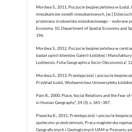
Mordwa S., 2011, Poczucie bezpieczeństwa w Łodzi.
mieszkańców osiedli mieszkaniowych, [w:] Dzieciucho
przemiany środowiska mieszkaniowego – wybrane pro
Economy, 10, Department of Spatial Economy and Spat
196.
Mordwa S., 2012, Poczucie bezpieczeństwa w centra
badań opinii klientów Galerii Łódzkiej i Manufaktury 
Lodziensis. Folia Geographica Socio-Oeconomica”, 12
Mordwa S., 2013, Przestępczość i poczucie bezpiecze
Przykład Łodzi, Wydawnictwo Uniwersytetu Łódzkie
Pain R., 2000, Place, Social Relations and the Fear o
in Human Geography”, 24 (3), s. 365–387.
Piasecka K., 2015, Przestępczość i poczucie bezpiec
społeczno-przestrzennym, Praca magisterska napisa
Geograficznych i Geologicznych UAM w Poznaniu po