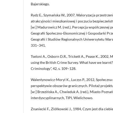
Bajerskiego.
Rydz E., Szymańska W., 2007, Waloryzacja przestrzen
atrakcyjności mieszkaniowej i poczucia bezpieczeńs
[w:] Madurowicz M. (red.), Percepcja współczesnej prz
Geografii Społeczno-Ekonomicznej i Gospodarki Prz
Geografii i Studiów Regionalnych Uniwersytetu Wars
331–341.
Tseloni A., Osborn D.R., Trickett A., Pease K., 2002,
using the British Crime Survey. What have we learnt?,
Criminology”, 42, s. 109–128.
Walentynowicz-Moryl K., Luczys P., 2012, Społeczna
perspektywie obszarów granicznych. Pilotaż projek
[w:] Brzezińska A., Chwieduk A. (red.), Miasto Pozn
interdyscyplinarnych, TIPI, Wielichowo.
Znaniecki F., Ziółkowski J., 1984, Czym jest dla cie