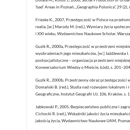
‘bad’ Areas in Poznań, „Geographia Polonica”, 29 (2), 
Frieske K., 2007, Przestępczość w Polsce na przełomie
realia, [w:] Marody M. (red.), Wymiary życia społecz
i XXI wieku, Wydawnictwo Naukowe Scholar, Warsza
Guzik R., 2000a, Przestępczość w przestrzeni miejsk
wyobrażeniach jego mieszkańców, [w:] Jażdżewska I. (
postsocjalistyczne – organizacja prze­strzeni miejskiej
Konwersatorium Wiedzy o Mieście, Łódź, s. 201–204
Guzik R., 2000b, Przestrzenny obraz przestępczości w
Domański B. (red.), Studia nad rozwojem lokalnym i 
Geograficzne, Instytut Geografii UJ, 106, Kraków, s.
Jabkowski P., 2005, Bezpieczeństwo publiczne i zagro
Cichocki R. (red.), Wskaźniki jakości życia mieszkańc
jakością życia, Wydawnictwo Naukowe UAM, Poznań,