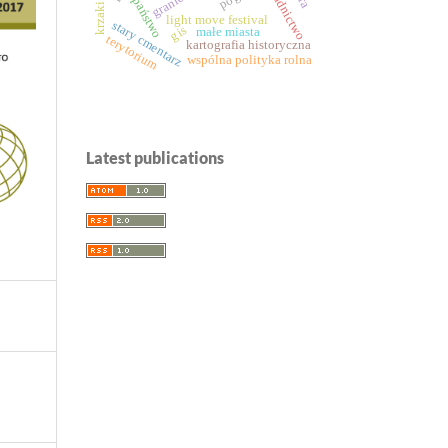
osadnictwo
granica
państwo
krzaki
light move festival
stary cmentarz
gis
małe miasta
terytorium
kartografia historyczna
wspólna polityka rolna
Latest publications