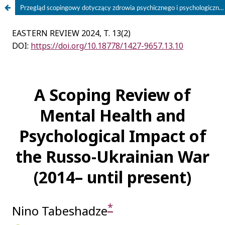
Przegląd scopingowy dotyczący zdrowia psychicznego i psychologicznych skutków wojny rosyjsko-ukraińskiej (2014–2024)