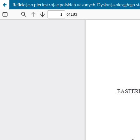
Refleksje o pieriestrojce polskich uczonych. Dyskusja okrągłego s