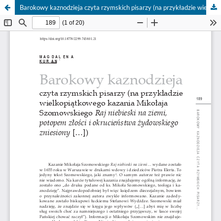
Barokowy kaznodzieja czyta rzymskich pisarzy (na przykładzie wielkopiątkowego kazania Mikołaja Szomowskiego Raj niebieski na ziemi, potopem złości i okrucieństwa żydowskiego zniesiony […])